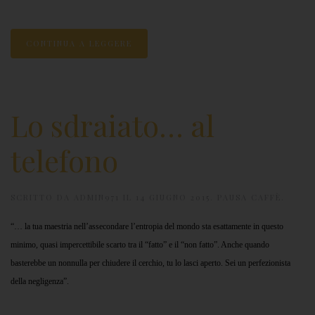
CONTINUA A LEGGERE
Lo sdraiato… al
telefono
SCRITTO DA
ADMIN971
IL
14 GIUGNO 2015
.
PAUSA CAFFÈ
.
“… la tua maestria nell’assecondare l’entropia del mondo sta esattamente in questo
minimo, quasi impercettibile scarto tra il “fatto” e il “non fatto”. Anche quando
basterebbe un nonnulla per chiudere il cerchio, tu lo lasci aperto. Sei un perfezionista
della negligenza”.