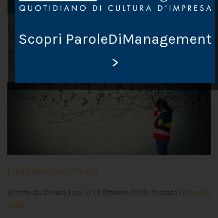
L’onda verde
Scopri ParoleDiManagement
Scritto da Chiara Lupi il
3 Novembre 2019
. Postato in
>
Pausa caffè
Limitiamo l’incertezza
Scritto da Chiara Lupi il
13 Ottobre 2019
. Postato in
Pausa
caffè