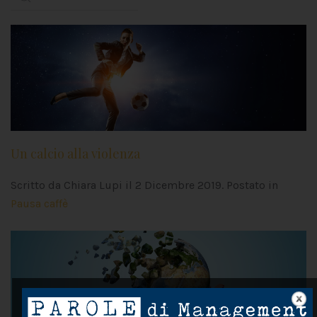
Un calcio alla violenza
Scritto da Chiara Lupi il
2 Dicembre 2019
. Postato in
Pausa caffè