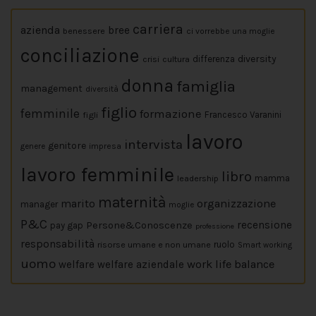
carriera
azienda
bree
benessere
ci vorrebbe una moglie
conciliazione
diversity
crisi
cultura
differenza
donna
famiglia
management
diversità
figlio
femminile
formazione
figli
Francesco Varanini
lavoro
intervista
genitore
impresa
genere
lavoro femminile
libro
leadership
mamma
maternità
marito
organizzazione
manager
moglie
P&C
Persone&Conoscenze
recensione
pay gap
professione
responsabilità
risorse umane e non umane
ruolo
Smart working
uomo
work life balance
welfare
welfare aziendale