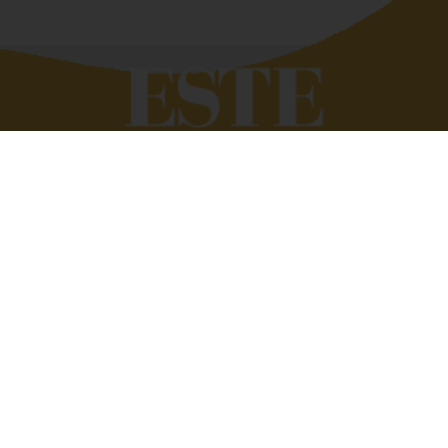
Quando si deve raccontar di altri siamo bravissimi,
troviamo subito le parole giuste. Tutto si complica se
dobbiamo parlare di noi. Eppure raccontare e raccontarsi
fa bene. È anche utile. Perché scambiarsi esperienze,
condividere vissuti aziendali e famigliari ci può aiutare a
vivere meglio, a trovare soluzioni alle quali non avremmo
mai pensato. Raccontarsi senza prendersi troppo sul
serio, però. Con quella giusta dose di ironia e leggerezza
che ci consente di dare il giusto valore alle cose.
Dirigenti disperate nasce con l’idea di condividere