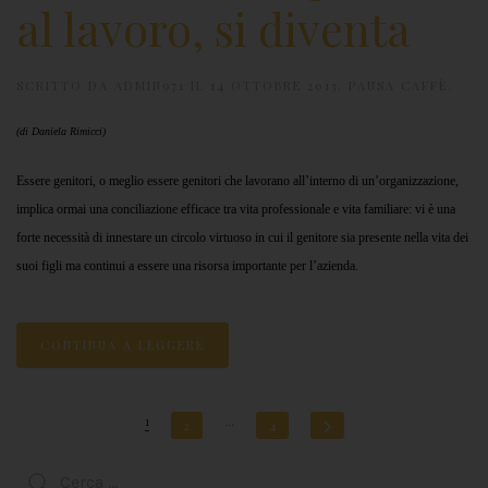
al lavoro, si diventa
SCRITTO DA
ADMIN971
IL
14 OTTOBRE 2013
.
PAUSA CAFFÈ
.
(di Daniela Rimicci)
Essere genitori, o meglio essere genitori che lavorano all’interno di un’organizzazione,
implica ormai una conciliazione efficace tra vita professionale e vita familiare: vi è una
forte necessità di innestare un circolo virtuoso in cui il genitore sia presente nella vita dei
suoi figli ma continui a essere una risorsa importante per l’azienda.
CONTINUA A LEGGERE
1
…
2
4