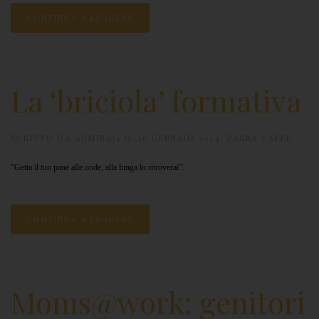
CONTINUA A LEGGERE
La ‘briciola’ formativa
SCRITTO DA
ADMIN971
IL
26 GENNAIO 2014
.
PAUSA CAFFÈ
.
“Getta il tuo pane alle onde, alla lunga lo ritroverai”.
CONTINUA A LEGGERE
Moms@work: genitori