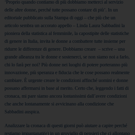
‘Proprio quando contiamo di più dobbiamo metterci al servizio
delle altre donne, perché tutte possano contare di più’.
In un
editoriale pubblicato sulla Stampa di oggi – che più che un
articolo sembra un accorato appello – Linda Laura Sabbadini la
pioniera della statistica al femminile, la capostipite delle statistiche
di genere in Italia, invita le donne a combattere tutte insieme per
ridurre le differenze di genere. Dobbiamo creare – scrive – una
grande alleanza tra le donne e sostenerci, se non siamo noi a farlo,
chi lo farà per noi? Più donne nei luoghi di potere porteranno più
innovazione, più speranza e fiducia che le cose possano realmente
cambiare. È urgente creare le condizioni affinché uomini e donne
possano affermarsi in base al merito. Certo che, leggendo i fatti di
cronaca, mi pare siamo ancora lontanissimi dall’avere condizioni
che anche lontanamente si avvicinano alla condizione che
Sabbadini auspica.
Analizzare la cronaca di questi giorni può aiutare a capire perché
restiamo impantanati(e) in un groviglio di pensieri che ci allontano