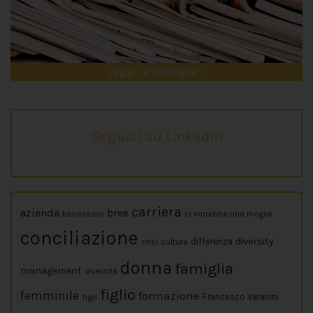
Leggi la rassegna >
Seguici su Linkedin
carriera
azienda
bree
benessere
ci vorrebbe una moglie
conciliazione
diversity
crisi
cultura
differenza
donna
famiglia
management
diversità
figlio
femminile
formazione
figli
Francesco Varanini