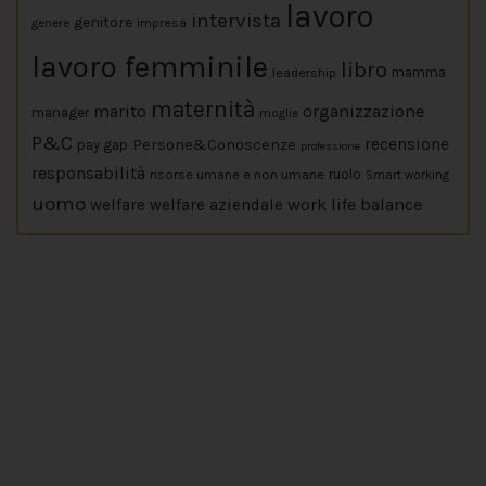
lavoro
intervista
genitore
impresa
genere
lavoro femminile
libro
leadership
mamma
maternità
marito
organizzazione
manager
moglie
P&C
Persone&Conoscenze
recensione
pay gap
professione
responsabilità
risorse umane e non umane
ruolo
Smart working
uomo
work life balance
welfare
welfare aziendale