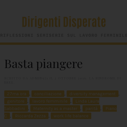
Basta piangere
SCRITTO DA
ADMIN971
IL
2 OTTOBRE 2016
.
LA SINDROME DI
BREE
.
27ma ora
,
conciliazione
,
diversity management
,
genitore
,
lavoro femminile
,
Linda Laura
Sabbadini
,
Maternity as a master
,
parità
,
Piano
C
,
Riccarda Zezza
,
work life balance