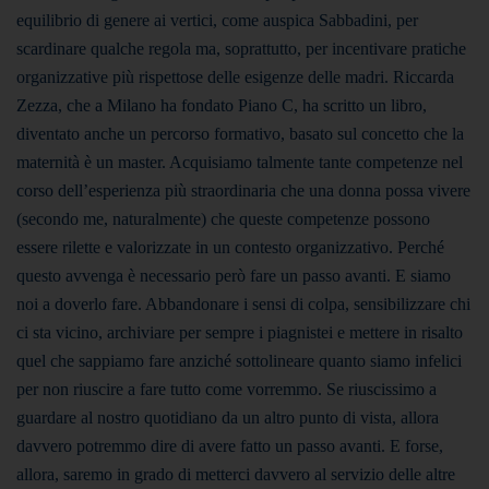
equilibrio di genere ai vertici, come auspica Sabbadini, per
scardinare qualche regola ma, soprattutto, per incentivare pratiche
organizzative più rispettose delle esigenze delle madri. Riccarda
Zezza, che a Milano ha fondato Piano C, ha scritto un libro,
diventato anche un percorso formativo, basato sul concetto che la
maternità è un master. Acquisiamo talmente tante competenze nel
corso dell’esperienza più straordinaria che una donna possa vivere
(secondo me, naturalmente) che queste competenze possono
essere rilette e valorizzate in un contesto organizzativo. Perché
questo avvenga è necessario però fare un passo avanti. E siamo
noi a doverlo fare. Abbandonare i sensi di colpa, sensibilizzare chi
ci sta vicino, archiviare per sempre i piagnistei e mettere in risalto
quel che sappiamo fare anziché sottolineare quanto siamo infelici
per non riuscire a fare tutto come vorremmo. Se riuscissimo a
guardare al nostro quotidiano da un altro punto di vista, allora
davvero potremmo dire di avere fatto un passo avanti. E forse,
allora, saremo in grado di metterci davvero al servizio delle altre