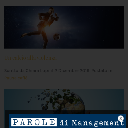
Un calcio alla violenza
Scritto da Chiara Lupi il
2 Dicembre 2019
. Postato in
Pausa caffè