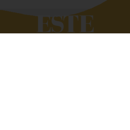
Quando si deve raccontar di altri siamo bravissimi,
troviamo subito le parole giuste. Tutto si complica se
dobbiamo parlare di noi. Eppure raccontare e raccontarsi
fa bene. È anche utile. Perché scambiarsi esperienze,
condividere vissuti aziendali e famigliari ci può aiutare a
vivere meglio, a trovare soluzioni alle quali non avremmo
mai pensato. Raccontarsi senza prendersi troppo sul
serio, però. Con quella giusta dose di ironia e leggerezza
che ci consente di dare il giusto valore alle cose.
Dirigenti disperate nasce con l’idea di condividere