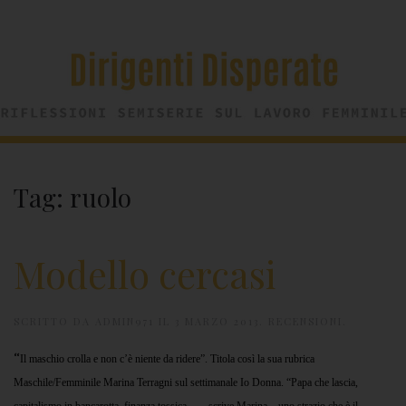
Tag:
ruolo
Modello cercasi
SCRITTO DA
ADMIN971
IL
3 MARZO 2013
.
RECENSIONI
.
“
Il maschio crolla e non c’è niente da ridere”. Titola così la sua rubrica
Maschile/Femminile Marina Terragni sul settimanale Io Donna. “Papa che lascia,