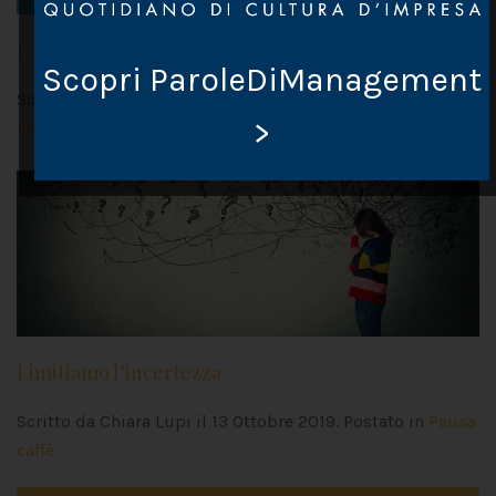
L’onda verde
Scopri ParoleDiManagement
Scritto da Chiara Lupi il
3 Novembre 2019
. Postato in
>
Pausa caffè
Limitiamo l’incertezza
Scritto da Chiara Lupi il
13 Ottobre 2019
. Postato in
Pausa
caffè