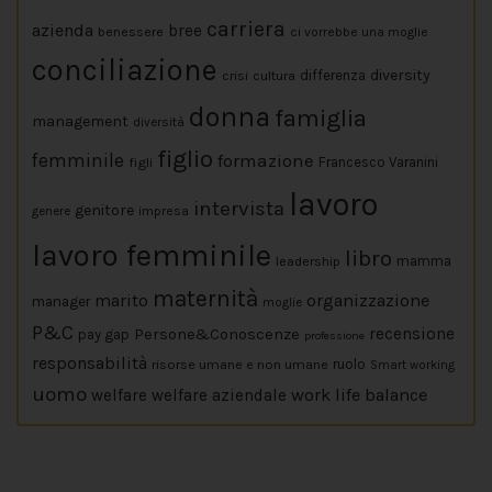
carriera
azienda
bree
benessere
ci vorrebbe una moglie
conciliazione
diversity
crisi
cultura
differenza
donna
famiglia
management
diversità
figlio
femminile
formazione
figli
Francesco Varanini
lavoro
intervista
genitore
impresa
genere
lavoro femminile
libro
leadership
mamma
maternità
marito
organizzazione
manager
moglie
P&C
Persone&Conoscenze
recensione
pay gap
professione
responsabilità
risorse umane e non umane
ruolo
Smart working
uomo
work life balance
welfare
welfare aziendale