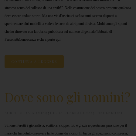
capitalismo in bancarotta, finanza tossica… – scrive Marina – uno strazio che è il
sintomo acuto del collasso di una civiltà”. Nella costruzione del nostro presente qualcosa
deve essere andato storto. Ma una via d’uscita ci sarà se tutti saremo disposti a
sperimentare altri modelli, a vedere le cose da altri punti di vista. Molti sono gli spunti
che ho ritrovato con la rubrica pubblicata sul numero di gennaio/febbraio di
Persone&Conoscenze e che riporto qui.
CONTINUA A LEGGERE
Dove sono gli uomini?
SCRITTO DA
ADMIN971
IL
10 FEBBRAIO 2013
.
RECENSIONI
.
Simone Perotti è giornalista, scrittore, skipper. Ed è grazie a questa sua passione per il
mare che ha potuto osservare tante donne da vicino. In barca gli spazi sono compressi,