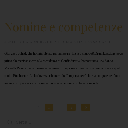
Nomine e competenze
SCRITTO DA
ADMIN971
IL
5 LUGLIO 2012
.
PAUSA CAFFÈ
.
Giorgio Squinzi, che ho intervistato per la nostra rivista Sviluppo&Organizzazione poco
prima che venisse eletto alla presidenza di Confindustria, ha nominato una donna,
Marcella Panucci, alla direzione generale. E’ la prima volta che una donna ricopre quel
ruolo. Finalmente. A chi dovesse ribattere che l’importante e’ che sia competente, faccio
notare che quando viene nominato un uomo nessuno si fa la domanda.
1
…
2
4