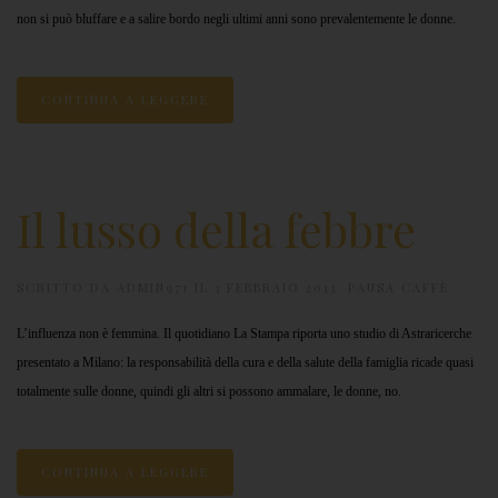
non si può bluffare e a salire bordo negli ultimi anni sono prevalentemente le donne.
CONTINUA A LEGGERE
Il lusso della febbre
SCRITTO DA
ADMIN971
IL
3 FEBBRAIO 2013
.
PAUSA CAFFÈ
.
L’influenza non è femmina. Il quotidiano La Stampa riporta uno studio di Astraricerche
presentato a Milano: la responsabilità della cura e della salute della famiglia ricade quasi
totalmente sulle donne, quindi gli altri si possono ammalare, le donne, no.
CONTINUA A LEGGERE