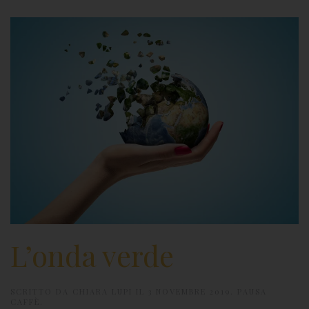
L’onda verde
SCRITTO DA
CHIARA LUPI
IL
3 NOVEMBRE 2019
.
PAUSA
CAFFÈ
.