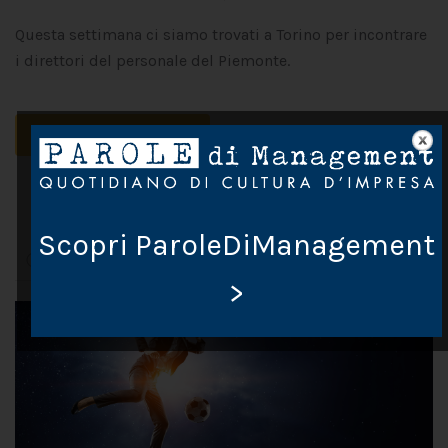
Questa settimana ci siamo trovati a Torino per incontrare
i direttori del personale del Piemonte.
CONTINUA A LEGGERE
1
…
2
5
Scopri ParoleDiManagement
>