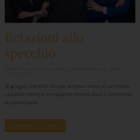
Relazioni allo
specchio
SCRITTO DA
CHIARA LUPI
IL
26 NOVEMBRE 2018
.
SENZA
CATEGORIA
.
12 giugno, ore 9.20. Sto per avviare i lavori di un evento.
La sala si riempie, tra qualche minuto darò il benvenuto
ai partecipanti.
CONTINUA A LEGGERE