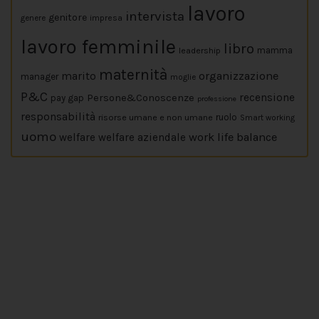
lavoro
intervista
genitore
impresa
genere
lavoro femminile
libro
leadership
mamma
maternità
marito
organizzazione
manager
moglie
P&C
Persone&Conoscenze
recensione
pay gap
professione
responsabilità
risorse umane e non umane
ruolo
Smart working
uomo
work life balance
welfare
welfare aziendale