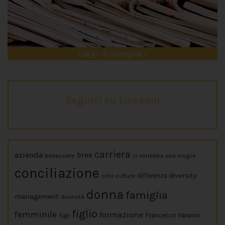
Leggi la rassegna >
Seguici su Linkedin
carriera
azienda
bree
benessere
ci vorrebbe una moglie
conciliazione
diversity
crisi
cultura
differenza
donna
famiglia
management
diversità
figlio
femminile
formazione
figli
Francesco Varanini