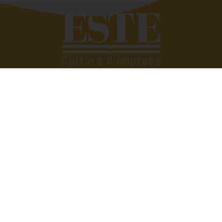
Quando si deve raccontar di altri siamo bravissimi,
troviamo subito le parole giuste. Tutto si complica se
dobbiamo parlare di noi. Eppure raccontare e raccontarsi
fa bene. È anche utile. Perché scambiarsi esperienze,
condividere vissuti aziendali e famigliari ci può aiutare a
vivere meglio, a trovare soluzioni alle quali non avremmo
mai pensato. Raccontarsi senza prendersi troppo sul
serio, però. Con quella giusta dose di ironia e leggerezza
che ci consente di dare il giusto valore alle cose.
Dirigenti disperate nasce con l’idea di condividere
pensieri e vissuti di tutti, donne e uomini. Perché tutti