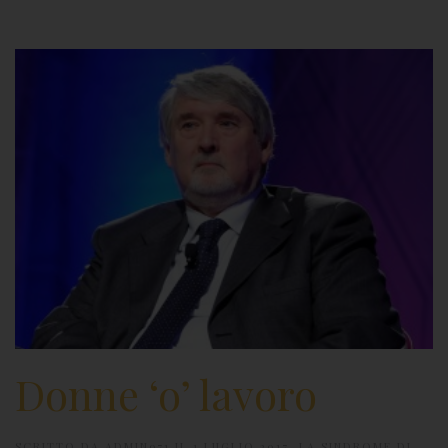
Donne ‘o’ lavoro
SCRITTO DA
ADMIN971
IL
1 LUGLIO 2017
.
LA SINDROME DI