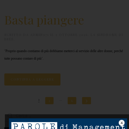
Basta piangere
SCRITTO DA
ADMIN971
IL
2 OTTOBRE 2016
.
LA SINDROME DI
BREE
.
‘Proprio quando contiamo di più dobbiamo metterci al servizio delle altre donne, perché
tutte possano contare di più’.
CONTINUA A LEGGERE
1
…
2
6