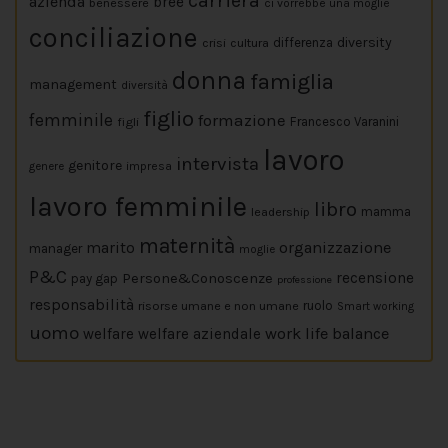
carriera
azienda
bree
benessere
ci vorrebbe una moglie
conciliazione
diversity
crisi
cultura
differenza
donna
famiglia
management
diversità
figlio
femminile
formazione
figli
Francesco Varanini
lavoro
intervista
genitore
impresa
genere
lavoro femminile
libro
leadership
mamma
maternità
marito
organizzazione
manager
moglie
P&C
Persone&Conoscenze
recensione
pay gap
professione
responsabilità
risorse umane e non umane
ruolo
Smart working
uomo
work life balance
welfare
welfare aziendale