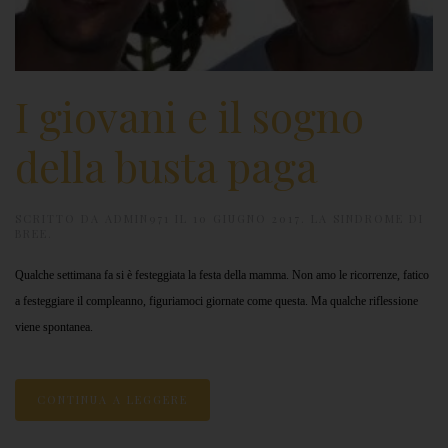
I giovani e il sogno
della busta paga
SCRITTO DA
ADMIN971
IL
10 GIUGNO 2017
.
LA SINDROME DI
BREE
.
Qualche settimana fa si è festeggiata la festa della mamma. Non amo le ricorrenze, fatico
a festeggiare il compleanno, figuriamoci giornate come questa. Ma qualche riflessione
viene spontanea.
CONTINUA A LEGGERE