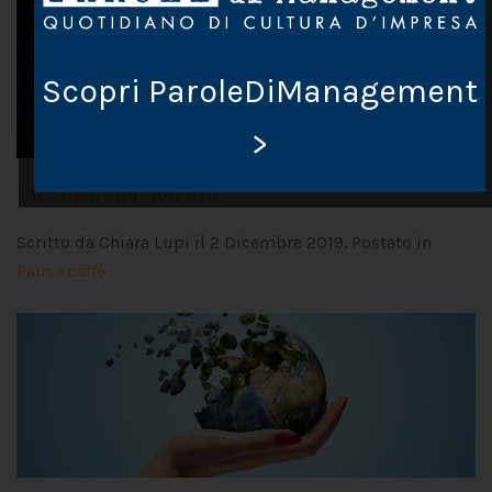
Scopri ParoleDiManagement
>
Un calcio alla violenza
Scritto da Chiara Lupi il
2 Dicembre 2019
. Postato in
Pausa caffè