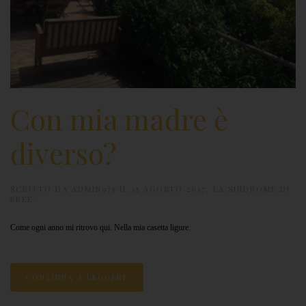
Con mia madre è
diverso?
SCRITTO DA
ADMIN971
IL
15 AGOSTO 2017
.
LA SINDROME DI
BREE
.
Come ogni anno mi ritrovo qui. Nella mia casetta ligure.
CONTINUA A LEGGERE