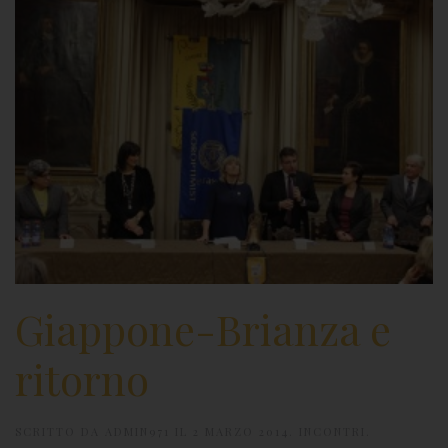
Giappone-Brianza e
ritorno
SCRITTO DA
ADMIN971
IL
2 MARZO 2014
.
INCONTRI
.