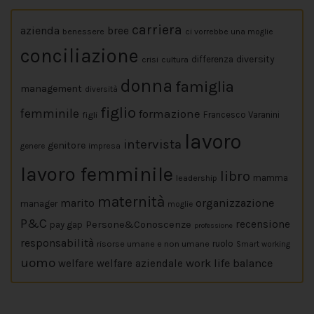
carriera
azienda
bree
benessere
ci vorrebbe una moglie
conciliazione
diversity
crisi
cultura
differenza
donna
famiglia
management
diversità
figlio
femminile
formazione
figli
Francesco Varanini
lavoro
intervista
genitore
impresa
genere
lavoro femminile
libro
leadership
mamma
maternità
marito
organizzazione
manager
moglie
P&C
Persone&Conoscenze
recensione
pay gap
professione
responsabilità
risorse umane e non umane
ruolo
Smart working
uomo
work life balance
welfare
welfare aziendale