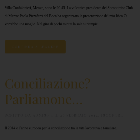
Villa Confalonieri, Merate, sono le 20.45. La vulcanica presidente del Soroptimist Club
di Merate Paola Pizzaferri del Boca ha organizzato la presentazione del mio libro Ci
vorrebbe una moglie. Nel giro di pochi minuti la sala si riempie.
CONTINUA A LEGGERE
Conciliazione?
Parliamone…
SCRITTO DA
ADMIN971
IL
26 FEBBRAIO 2014
.
INCONTRI
.
Il 2014 è l’anno europeo per la conciliazione tra la vita lavorativa e familiare.