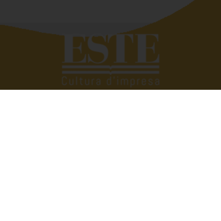
Quando si deve raccontar di altri siamo bravissimi,
troviamo subito le parole giuste. Tutto si complica se
dobbiamo parlare di noi. Eppure raccontare e raccontarsi
fa bene. È anche utile. Perché scambiarsi esperienze,
condividere vissuti aziendali e famigliari ci può aiutare a
vivere meglio, a trovare soluzioni alle quali non avremmo
mai pensato. Raccontarsi senza prendersi troppo sul
serio, però. Con quella giusta dose di ironia e leggerezza
che ci consente di dare il giusto valore alle cose.
Dirigenti disperate nasce con l’idea di condividere