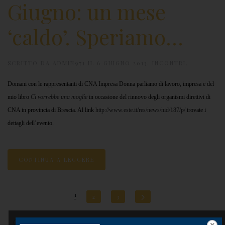
Giugno: un mese
‘caldo’. Speriamo…
SCRITTO DA
ADMIN971
IL
6 GIUGNO 2013
.
INCONTRI
.
D
omani con le rappresentanti di CNA Impresa Donna parliamo di lavoro, impresa e del
mio libro
Ci vorrebbe una moglie
in occasione del rinnovo degli organismi direttivi di
CNA in provincia di Brescia. Al link
http://www.este.it/res/news/nid/187/p/
trovate i
dettagli dell’evento.
CONTINUA A LEGGERE
1
2
3