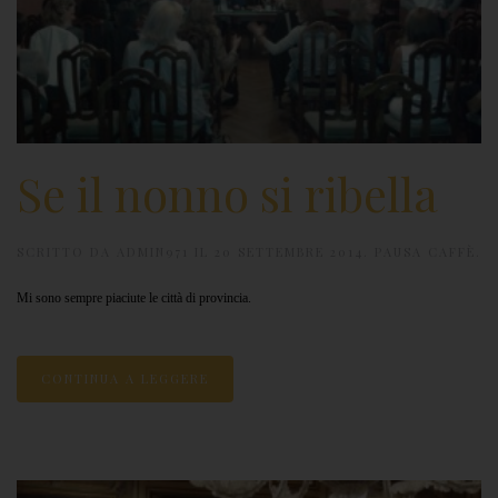
Se il nonno si ribella
SCRITTO DA
ADMIN971
IL
20 SETTEMBRE 2014
.
PAUSA CAFFÈ
.
Mi sono sempre piaciute le città di provincia.
CONTINUA A LEGGERE