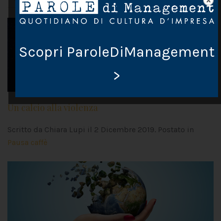
Scopri ParoleDiManagement
>
Un calcio alla violenza
Scritto da Chiara Lupi il
2 Dicembre 2019
. Postato in
Pausa caffè