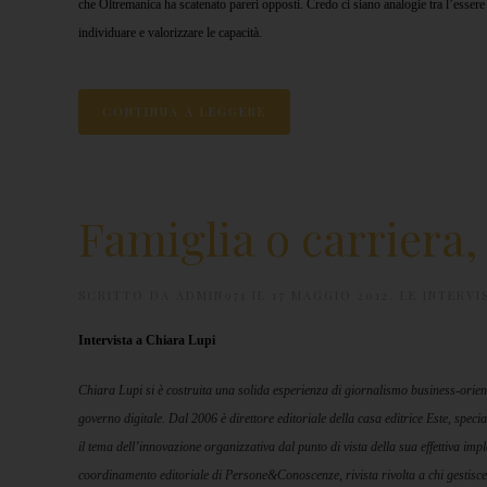
che Oltremanica ha scatenato pareri opposti. Credo ci siano analogie tra l’essere 
individuare e valorizzare le capacità.
CONTINUA A LEGGERE
Famiglia o carriera, 
SCRITTO DA
ADMIN971
IL
17 MAGGIO 2012
.
LE INTERVI
Intervista a Chiara Lupi
Chiara Lupi si è costruita una solida esperienza di giornalismo business-orient
governo digitale. Dal 2006 è direttore editoriale della casa editrice Este, speci
il tema dell’innovazione organizzativa dal punto di vista della sua effettiva imp
coordinamento editoriale di Persone&Conoscenze, rivista rivolta a chi gestis