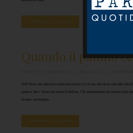
lavorativa e non.
CONTINUA A LEGGERE
Quando il panino c
SCRITTO DA
ADMIN971
IL
16 MAGGIO 2012
.
LA SINDRO
Nell’elenco dei miei personalissimi piaceri ce n’è uno che sta in cima alla classif
qualcos’altro. Senza che suoni il telefono. Chi minimamente mi conosce può imma
al mare, ad esempio.
CONTINUA A LEGGERE