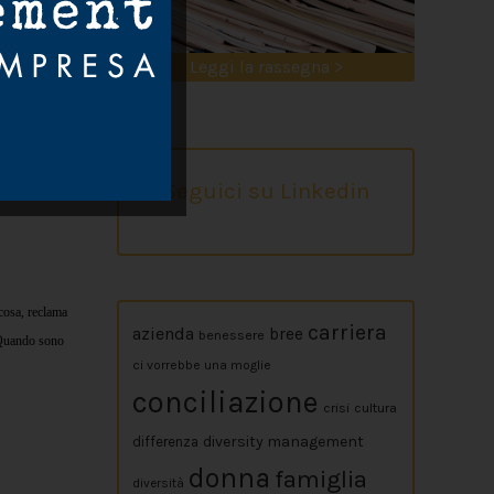
Leggi la rassegna >
Seguici su Linkedin
lcosa, reclama
carriera
azienda
bree
benessere
. Quando sono
ci vorrebbe una moglie
conciliazione
crisi
cultura
diversity management
differenza
donna
famiglia
diversità