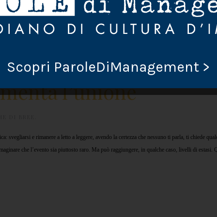
Scopri ParoleDiManagement >
ementa l’unione
ME DI BREE
.
ica: svegliarsi e rimanere a letto a leggere, avendo la certezza che nessuno ti parla, ti chiede qua
ginare che l’evento sia piuttosto raro. Ma può raggiungere, in qualche caso, livelli di estasi