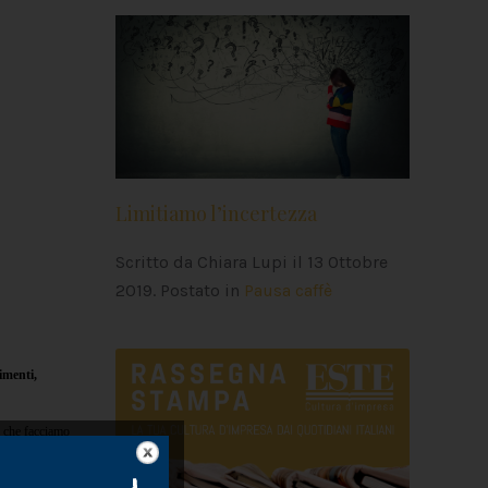
Limitiamo l’incertezza
Scritto da Chiara Lupi il
13 Ottobre
2019
. Postato in
Pausa caffè
imenti,
el che facciamo
ività,