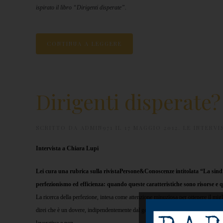
ispirato il libro “Dirigenti disperate”.
CONTINUA A LEGGERE
Dirigenti disperat
SCRITTO DA
ADMIN971
IL
17 MAGGIO 2012
.
LE INTERVI
Intervista a Chiara Lupi
Lei cura una rubrica sulla rivista
Persone&Conoscenze
intitolata “La sin
perfezionismo ed efficienza: quando queste caratteristiche sono risorse e
La ricerca della perfezione, intesa come attenzione minuziosa per ottenere il migl
direi che è un dovere, indipendentemente dal genere. Spesso però le donne pretendo