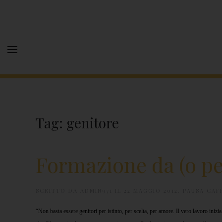
Tag:
genitore
Formazione da (o pe
SCRITTO DA
ADMIN971
IL
22 MAGGIO 2012
.
PAUSA CAF
“Non basta essere genitori per istinto, per scelta, per amore. Il vero lavoro in