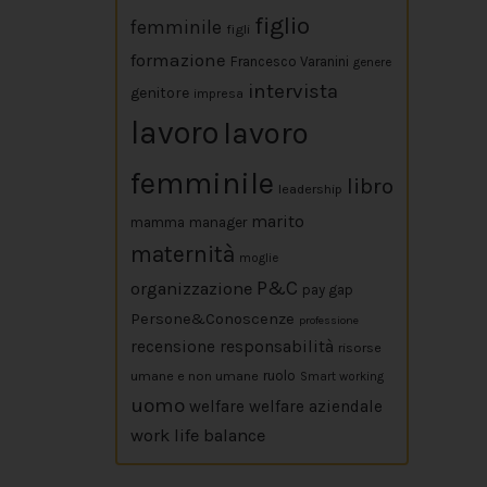
figlio
femminile
figli
formazione
Francesco Varanini
genere
intervista
genitore
impresa
lavoro
lavoro
femminile
libro
leadership
marito
mamma
manager
maternità
moglie
P&C
organizzazione
pay gap
Persone&Conoscenze
professione
responsabilità
recensione
risorse
umane e non umane
ruolo
Smart working
uomo
welfare
welfare aziendale
work life balance