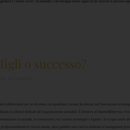
genitori e l’essere
leader
. In entrambi i casi bisogna essere capaci di far crescere le persone sa
figli o successo?
STE
,
RECENSIONI
.
ed collaborando per un decennio con quotidiani e testate focalizzati sull’innovazione tecnologi
alizzata in edizioni dedicate all’organizzazione aziendale. È direttore di Sistemi&Impresa, rivis
lementazione in azienda, in connessione con i sistemi tecnologici e logistici. Si occupa anche de
ce professionalmente le risorse umane, dove pubblica una rubrica dedicata al management fem