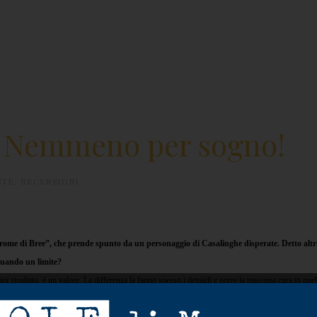
e? Nemmeno per sogno!
STE
,
RECENSIONI
.
drome di Bree”, che prende spunto da un personaggio di Casalinghe disperate. Detto altr
 quando un limite?
ior risultato, è un valore. La differenza la fanno spesso i dettagli e porre la massima cura in qu
no troppo da se stesse e applicano il medesimo rigore scientifico a tutta la sfera delle loro att