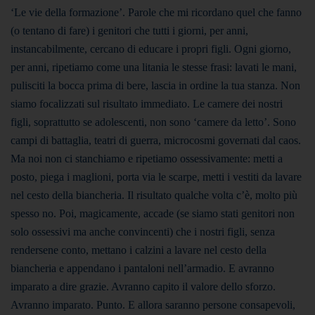
‘Le vie della formazione’. Parole che mi ricordano quel che fanno
(o tentano di fare) i genitori che tutti i giorni, per anni,
instancabilmente, cercano di educare i propri figli. Ogni giorno,
per anni, ripetiamo come una litania le stesse frasi: lavati le mani,
pulisciti la bocca prima di bere, lascia in ordine la tua stanza. Non
siamo focalizzati sul risultato immediato. Le camere dei nostri
figli, soprattutto se adolescenti, non sono ‘camere da letto’. Sono
campi di battaglia, teatri di guerra, microcosmi governati dal caos.
Ma noi non ci stanchiamo e ripetiamo ossessivamente: metti a
posto, piega i maglioni, porta via le scarpe, metti i vestiti da lavare
nel cesto della biancheria. Il risultato qualche volta c’è, molto più
spesso no. Poi, magicamente, accade (se siamo stati genitori non
solo ossessivi ma anche convincenti) che i nostri figli, senza
rendersene conto, mettano i calzini a lavare nel cesto della
biancheria e appendano i pantaloni nell’armadio. E avranno
imparato a dire grazie. Avranno capito il valore dello sforzo.
Avranno imparato. Punto. E allora saranno persone consapevoli,