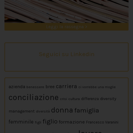
Leggi la rassegna >
Seguici su Linkedin
carriera
azienda
bree
benessere
ci vorrebbe una moglie
conciliazione
diversity
crisi
cultura
differenza
donna
famiglia
management
diversità
figlio
femminile
formazione
figli
Francesco Varanini