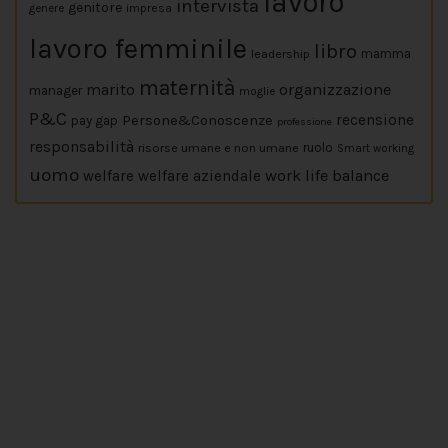
lavoro
intervista
genitore
impresa
genere
lavoro femminile
libro
leadership
mamma
maternità
marito
organizzazione
manager
moglie
P&C
Persone&Conoscenze
recensione
pay gap
professione
responsabilità
risorse umane e non umane
ruolo
Smart working
uomo
work life balance
welfare
welfare aziendale