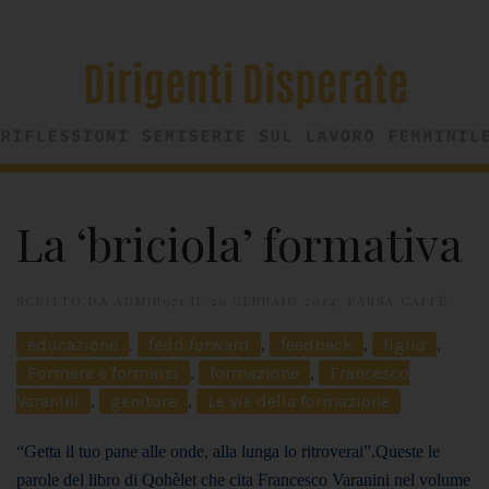
La ‘briciola’ formativa
SCRITTO DA
ADMIN971
IL
26 GENNAIO 2014
.
PAUSA CAFFÈ
.
educazione
,
fedd forward
,
feedback
,
figlio
,
Formare e formarsi
,
formazione
,
Francesco
Varanini
,
genitore
,
Le vie della formazione
“Getta il tuo pane alle onde, alla lunga lo ritroverai”.
Queste le
parole del libro di Qohèlet che cita Francesco Varanini nel volume