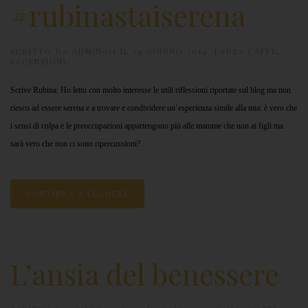
#rubinastaiserena
SCRITTO DA
ADMIN971
IL
24 GIUGNO 2014
.
PAUSA CAFFÈ
,
RECENSIONI
.
Scrive Rubina: Ho letto con molto interesse le utili riflessioni riportate sul blog ma non
riesco ad essere serena e a trovare e condividere un’esperienza simile alla mia: è vero che
i sensi di colpa e le preoccupazioni appartengono più alle mamme che non ai figli ma
sarà vero che non ci sono ripercussioni?
CONTINUA A LEGGERE
L’ansia del benessere