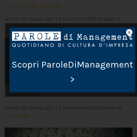
Un calcio alla violenza
Scritto da Chiara Lupi il
2 Dicembre 2019
. Postato in
Pausa caffè
Scopri ParoleDiManagement
>
L’onda verde
Scritto da Chiara Lupi il
3 Novembre 2019
. Postato in
Pausa caffè