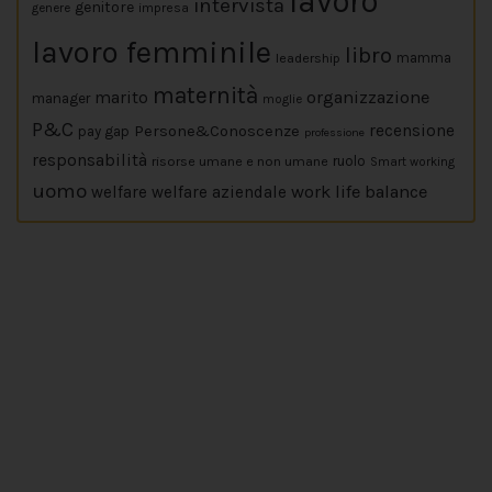
lavoro
intervista
genitore
impresa
genere
lavoro femminile
libro
leadership
mamma
maternità
marito
organizzazione
manager
moglie
P&C
Persone&Conoscenze
recensione
pay gap
professione
responsabilità
risorse umane e non umane
ruolo
Smart working
uomo
work life balance
welfare
welfare aziendale