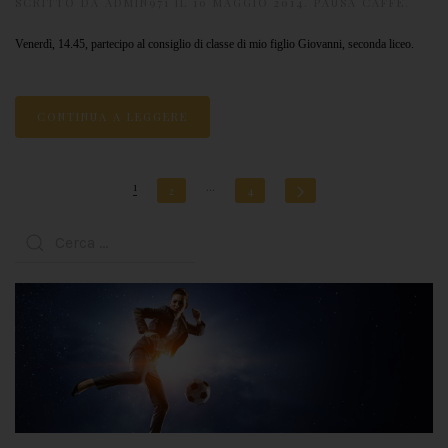
SCRITTO DA
ADMIN971
IL
10 MAGGIO 2014
.
PAUSA CAFFÈ
.
Venerdì, 14.45, partecipo al consiglio di classe di mio figlio Giovanni, seconda liceo.
CONTINUA A LEGGERE
1
…
2
4