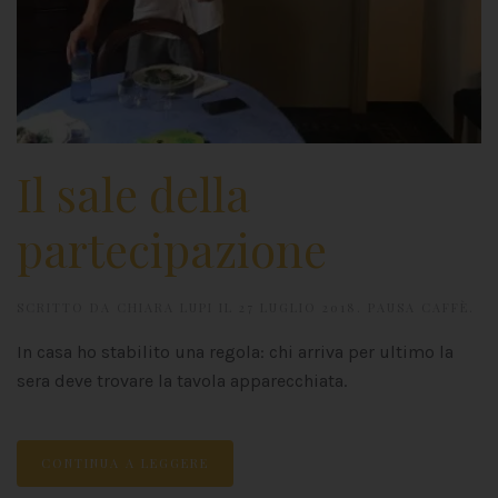
Il sale della
partecipazione
SCRITTO DA
CHIARA LUPI
IL
27 LUGLIO 2018
.
PAUSA CAFFÈ
.
In casa ho stabilito una regola: chi arriva per ultimo la
sera deve trovare la tavola apparecchiata.
CONTINUA A LEGGERE