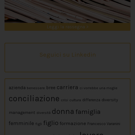
Leggi la rassegna >
Seguici su Linkedin
carriera
azienda
bree
benessere
ci vorrebbe una moglie
conciliazione
diversity
crisi
cultura
differenza
donna
famiglia
management
diversità
figlio
femminile
formazione
figli
Francesco Varanini