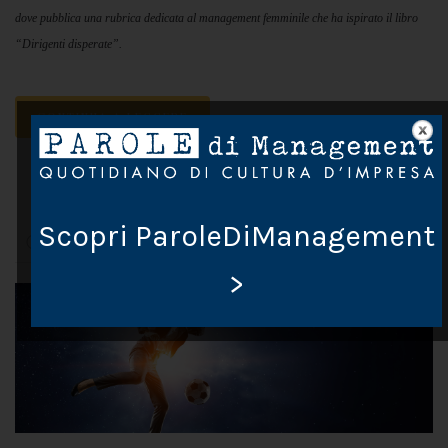
dove pubblica una rubrica dedicata al management femminile che ha ispirato il libro
“Dirigenti disperate”.
CONTINUA A LEGGERE
1
…
2
8
Scopri ParoleDiManagement
>