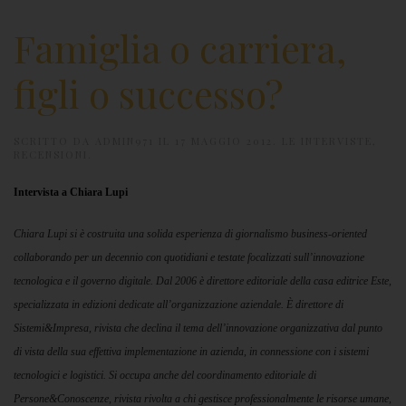
Famiglia o carriera,
figli o successo?
SCRITTO DA
ADMIN971
IL
17 MAGGIO 2012
.
LE INTERVISTE
,
RECENSIONI
.
Intervista a Chiara Lupi
Chiara Lupi si è costruita una solida esperienza di giornalismo business-oriented
collaborando per un decennio con quotidiani e testate focalizzati sull’innovazione
tecnologica e il governo digitale. Dal 2006 è direttore editoriale della casa editrice Este,
specializzata in edizioni dedicate all’organizzazione aziendale. È direttore di
Sistemi&Impresa, rivista che declina il tema dell’innovazione organizzativa dal punto
di vista della sua effettiva implementazione in azienda, in connessione con i sistemi
tecnologici e logistici. Si occupa anche del coordinamento editoriale di
Persone&Conoscenze, rivista rivolta a chi gestisce professionalmente le risorse umane,