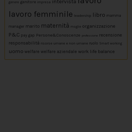
lavoro
intervista
genitore
impresa
genere
lavoro femminile
libro
leadership
mamma
maternità
marito
organizzazione
manager
moglie
P&C
Persone&Conoscenze
recensione
pay gap
professione
responsabilità
risorse umane e non umane
ruolo
Smart working
uomo
work life balance
welfare
welfare aziendale