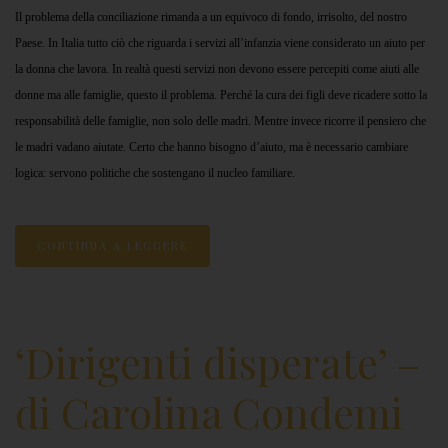
Il problema della conciliazione rimanda a un equivoco di fondo, irrisolto, del nostro
Paese. In Italia tutto ciò che riguarda i servizi all’infanzia viene considerato un aiuto per
la donna che lavora. In realtà questi servizi non devono essere percepiti come aiuti alle
donne ma alle famiglie, questo il problema. Perché la cura dei figli deve ricadere sotto la
responsabilità delle famiglie, non solo delle madri. Mentre invece ricorre il pensiero che
le madri vadano aiutate. Certo che hanno bisogno d’aiuto, ma è necessario cambiare
logica: servono politiche che sostengano il nucleo familiare.
CONTINUA A LEGGERE
‘Dirigenti disperate’ –
di Carolina Condemi