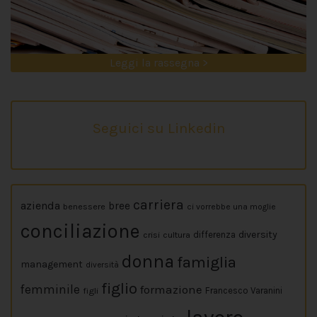
Leggi la rassegna >
Seguici su Linkedin
carriera
azienda
bree
benessere
ci vorrebbe una moglie
conciliazione
diversity
crisi
cultura
differenza
donna
famiglia
management
diversità
figlio
femminile
formazione
figli
Francesco Varanini