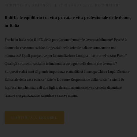
SCRITTO DA
ADMIN971
IL
17 MAGGIO 2012
.
RECENSIONI
.
Il difficile equilibrio tra vita privata e vita professionale delle donne,
in Italia
Perché in Italia solo il 46% della popolazione femminile lavora stabilmente? Perché le
donne che rivestono cariche dirigenziali nelle aziende italiane sono ancora una
minoranza? Quali prospettive per la conciliazione famiglia – lavoro nel nostro Paese?
Quali gli strumenti, sociali e istituzionali a sostegno delle donne che lavorano?
Su questi e altri temi di grande importanza e attualità si interroga Chiara Lupi, Direttore
Editoriale della casa editrice ‘Este’ e Direttore Responsabile della rivista ‘Sistemi &
Imprese’ nonché madre di due figli e, da anni, attenta osservatrice delle dinamiche
relative a organizzazione aziendale e risorse umane.
CONTINUA A LEGGERE