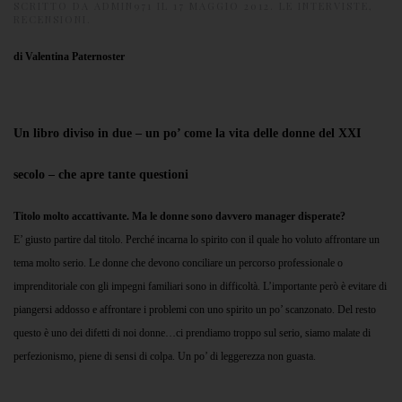
SCRITTO DA
ADMIN971
IL
17 MAGGIO 2012
.
LE INTERVISTE
,
RECENSIONI
.
di Valentina Paternoster
Un libro diviso in due – un po’ come la vita delle donne del XXI
secolo – che apre tante questioni
Titolo molto accattivante. Ma le donne sono davvero manager disperate?
E’ giusto partire dal titolo. Perché incarna lo spirito con il quale ho voluto affrontare un
tema molto serio. Le donne che devono conciliare un percorso professionale o
imprenditoriale con gli impegni familiari sono in difficoltà. L’importante però è evitare di
piangersi addosso e affrontare i problemi con uno spirito un po’ scanzonato. Del resto
questo è uno dei difetti di noi donne…ci prendiamo troppo sul serio, siamo malate di
perfezionismo, piene di sensi di colpa. Un po’ di leggerezza non guasta.