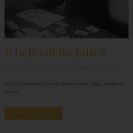
Il bello della fatica
SCRITTO DA
CHIARA LUPI
IL
30 SETTEMBRE 2018
.
PAUSA
CAFFÈ
,
SENZA CATEGORIA
.
Mi sto chiedendo che significato abbia, oggi, parlare di
lavoro.
CONTINUA A LEGGERE