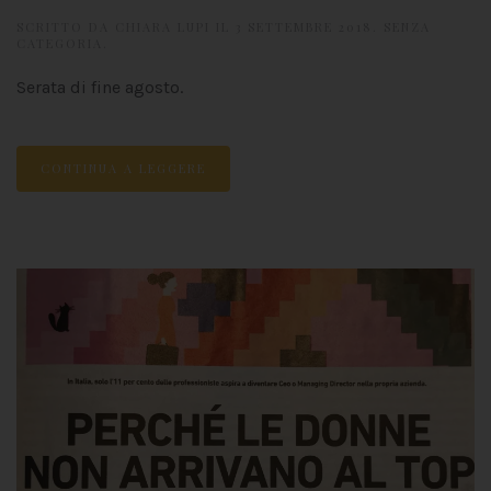
SCRITTO DA
CHIARA LUPI
IL
3 SETTEMBRE 2018
.
SENZA
CATEGORIA
.
Serata di fine agosto.
CONTINUA A LEGGERE