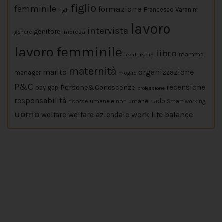
figlio
femminile
formazione
figli
Francesco Varanini
lavoro
intervista
genitore
impresa
genere
lavoro femminile
libro
leadership
mamma
maternità
marito
organizzazione
manager
moglie
P&C
Persone&Conoscenze
recensione
pay gap
professione
responsabilità
risorse umane e non umane
ruolo
Smart working
uomo
work life balance
welfare
welfare aziendale