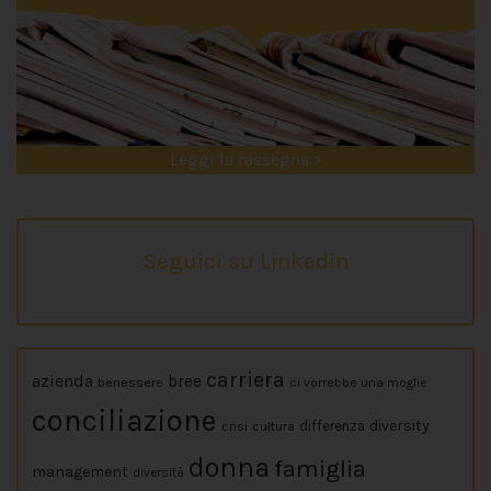
Leggi la rassegna >
Seguici su Linkedin
carriera
azienda
bree
benessere
ci vorrebbe una moglie
conciliazione
diversity
crisi
cultura
differenza
donna
famiglia
management
diversità