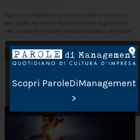
CAFFÈ
,
SENZA CATEGORIA
.
Oggi sono incappata in un articolo sulle culle vuote. Il
demografo Alessandro Rosina sottolinea la gravità dei
dati. Le nascite nel nostro Paese continuano a diminuire.
CONTINUA A LEGGERE
2
1
3
Scopri ParoleDiManagement
>