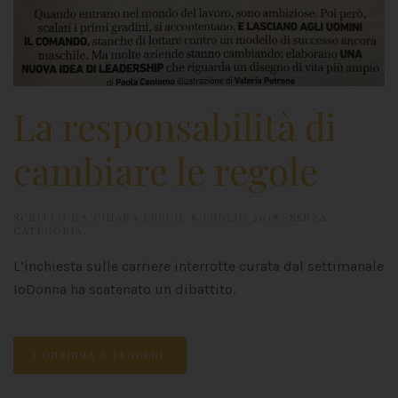
La responsabilità di
cambiare le regole
SCRITTO DA
CHIARA LUPI
IL
8 LUGLIO 2018
.
SENZA
CATEGORIA
.
L’inchiesta sulle carriere interrotte curata dal settimanale
IoDonna ha scatenato un dibattito.
CONTINUA A LEGGERE