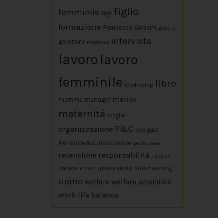
figlio
femminile
figli
formazione
Francesco Varanini
genere
intervista
genitore
impresa
lavoro
lavoro
femminile
libro
leadership
marito
mamma
manager
maternità
moglie
P&C
organizzazione
pay gap
Persone&Conoscenze
professione
responsabilità
recensione
risorse
umane e non umane
ruolo
Smart working
uomo
welfare
welfare aziendale
work life balance