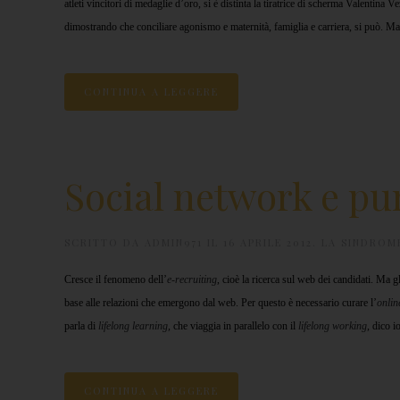
atleti vincitori di medaglie d’oro, si è distinta la tiratrice di scherma Valentina 
dimostrando che conciliare agonismo e maternità, famiglia e carriera, si può. Ma 
CONTINUA A LEGGERE
Social network e pu
SCRITTO DA
ADMIN971
IL
16 APRILE 2012
.
LA SINDROME
Cresce il fenomeno dell’
e-recruiting
, cioè la ricerca sul web dei candidati. Ma g
base alle relazioni che emergono dal web. Per questo è necessario curare l’
onlin
parla di
lifelong learning
, che viaggia in parallelo con il
lifelong working
, dico io
CONTINUA A LEGGERE