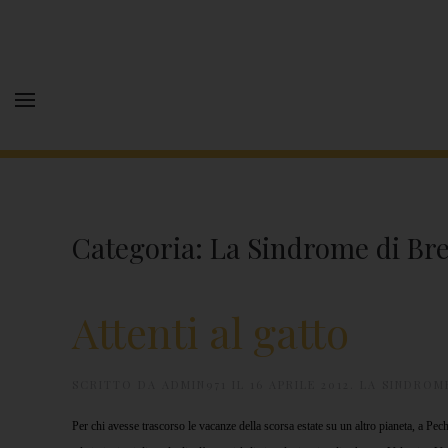
Categoria:
La Sindrome di Br
Attenti al gatto
SCRITTO DA
ADMIN971
IL
16 APRILE 2012
.
LA SINDROME
Per chi avesse trascorso le vacanze della scorsa estate su un altro pianeta, a Pech