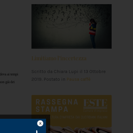
Limitiamo l’incertezza
Scritto da Chiara Lupi il
13 Ottobre
edeva ai tempi
2019
. Postato in
Pausa caffè
non già dei