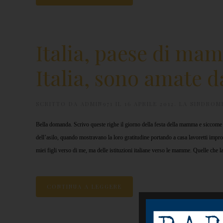
Italia, paese di m
Italia, sono amate 
SCRITTO DA
ADMIN971
IL
16 APRILE 2012
.
LA SINDROME
Bella domanda. Scrivo queste righe il giorno della festa della mamma e siccome i
dell’asilo, quando mostravano la loro gratitudine portando a casa lavoretti impr
miei figli verso di me, ma delle istituzioni italiane verso le mamme. Quelle che l
CONTINUA A LEGGERE