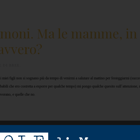
ammoni. Ma le mamme, in
davvero?
 DI BREE
.
 miei figli non si sognano più da tempo di venirmi a salutare al mattino per festeggiarmi (succ
obabili che ero costretta a esporre per qualche tempo) mi pongo qualche quesito sull’attenzione, 
avorano, e quelle che no.