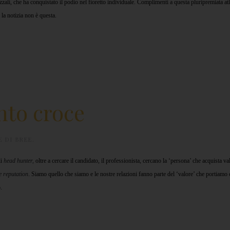
Vezzali, che ha conquistato il podio nel fioretto individuale. Complimenti a questa pluripremiata atl
la notizia non è questa.
nto croce
 DI BREE
.
li
head hunter,
oltre a cercare il candidato, il professionista, cercano la ‘persona’ che acquista v
e reputation
. Siamo quello che siamo e le nostre relazioni fanno parte del ‘valore’ che portiamo 
.