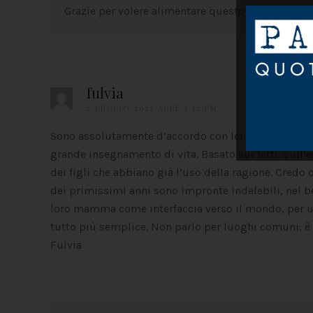
Grazie per volere alimentare questo dibattito!
fulvia
2 LUGLIO 2012 ALLE 5:52 PM
Sono assolutamente d’accordo con lei, Chiara, quando
grande insegnamento di vita. Basato sui fatti, sull’
dei figli che abbiano già l’uso della ragione. Credo 
dei primissimi anni sono impronte indelebili, nel b
loro mamma come interfaccia verso il mondo, per una
tutto più semplice. Non parlo per luoghi comuni: è 
Fulvia