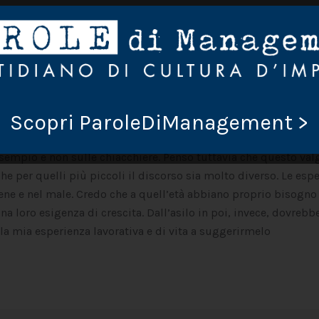
Scopri ParoleDiManagement >
 dice che trasmettere ai figli la passione per il proprio lavo
esempio e non sulle chiacchiere. Penso tuttavia che questo val
che per quelli più piccoli il discorso sia molto diverso. Le esp
ene e nel male. Credo che a quell’età abbiano proprio bisogno
 loro esigenza di crescita. Dall’asilo in poi, invece, dovrebb
la mia esperienza lavorativa e di vita a suggerirmelo