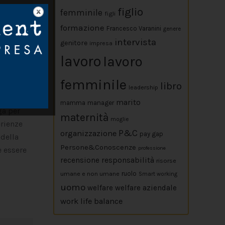
figlio
femminile
figli
formazione
Francesco Varanini
genere
intervista
genitore
impresa
lavoro
lavoro
femminile
libro
leadership
ro sia un
marito
mamma
manager
ga per
maternità
moglie
erienze
P&C
organizzazione
pay gap
 della
Persone&Conoscenze
professione
e essere
responsabilità
recensione
risorse
umane e non umane
ruolo
Smart working
uomo
welfare
welfare aziendale
work life balance