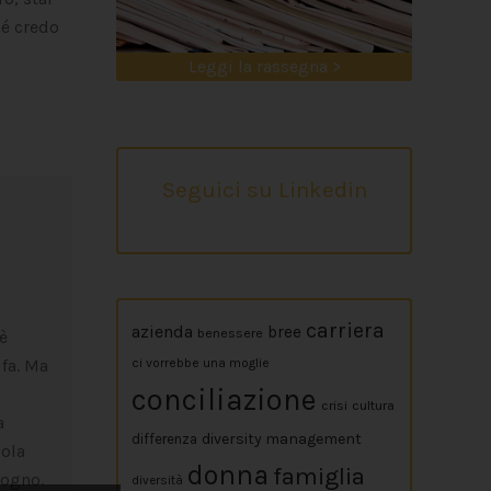
hé credo
Leggi la rassegna >
Seguici su Linkedin
carriera
azienda
bree
benessere
è
 fa. Ma
ci vorrebbe una moglie
conciliazione
crisi
cultura
a
diversity management
differenza
uola
donna
famiglia
sogno.
diversità