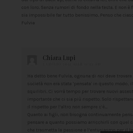
con loro. Senza rumori di fondo nella testa. E non è 
sia impossibile far tutto benissimo. Penso che cias
Fulvia
Chiara Lupi
2 LUGLIO 2012 ALLE 11:27 AM
Ha detto bene Fulvia, ognuna di noi deve trovare
società non era stata ‘pensata’ in questo modo, i
squilibri. Ci vorrà tempo per trovare nuovi assest
importante che ci sia più rispetto. Solo rispettand
il rispetto per l’altro non sempre c’è…
Quanto ai figli, non bisogna continuamente pensa
pensare a quanto possiamo arricchirli con quel c
che trasmetta la passione e l’entusiasmo per il la