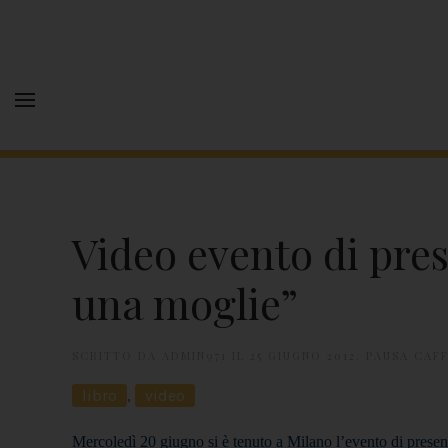
Video evento di pre
una moglie”
SCRITTO DA
ADMIN971
IL
25 GIUGNO 2012
.
PAUSA CAF
libro
,
video
Mercoledì 20 giugno si è tenuto a Milano l’evento di present