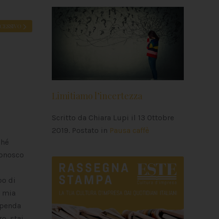
CESSIVO
Limitiamo l’incertezza
Scritto da Chiara Lupi il
13 Ottobre
2019
. Postato in
Pausa caffè
ché
conosco
po di
a mia
ipenda
o, stai