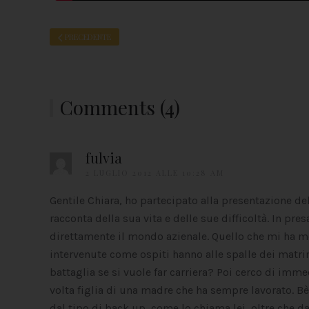
PRECEDENTE
Comments (4)
fulvia
2 LUGLIO 2012 ALLE 10:28 AM
Gentile Chiara, ho partecipato alla presentazione de
racconta della sua vita e delle sue difficoltà. In p
direttamente il mondo azienale. Quello che mi ha m
intervenute come ospiti hanno alle spalle dei matrim
battaglia se si vuole far carriera? Poi cerco di im
volta figlia di una madre che ha sempre lavorato. 
dal tipo di back up, come lo chiama lei, oltre che da