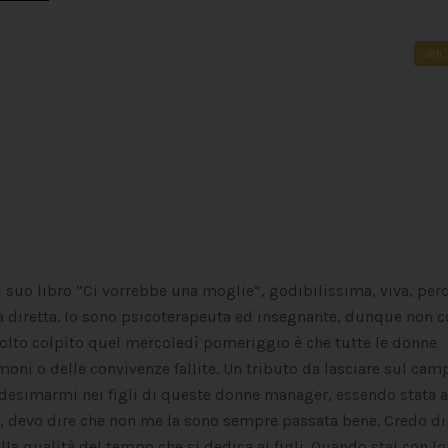
SUC
l suo libro “Ci vorrebbe una moglie”, godibilissima, viva, per
resa diretta. Io sono psicoterapeuta ed insegnante, dunque non 
olto colpito quel mercoledì pomeriggio è che tutte le donne
oni o delle convivenze fallite. Un tributo da lasciare sul cam
medesimarmi nei figli di queste donne manager, essendo stata 
Bè, devo dire che non me la sono sempre passata bene. Credo d
lla qualità del tempo che si dedica ai figli. Quando stai con lor