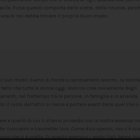
facile. Forse questo comporta delle scelte, delle rinunce, perc
cuna di noi debba trovare il proprio buon modo.
 il suo modo. Siamo di fronte a cambiamenti enormi, la nostra
l fatto che tutte le donne oggi lavorino crea ovviamente degli
amenti, nel frattempo tra le persone, in famiglia e in azienda, 
o il ruolo dell’altro si riesce a portare avanti bene quel che si
re a quello di cui li stiamo privando con la nostra assenza m
he riusciamo a trasmetter loro. Come dico spesso, non c’è sc
voro che si è scelto. Di questo esempio i nostri figli hanno bi