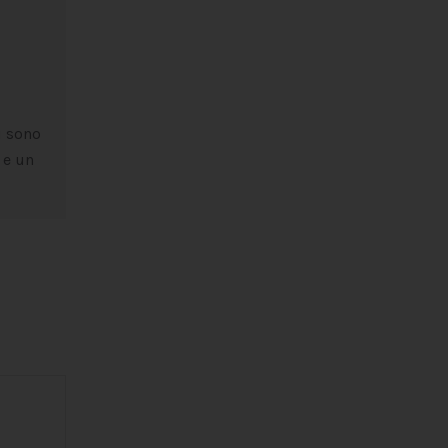
i sono
 e un