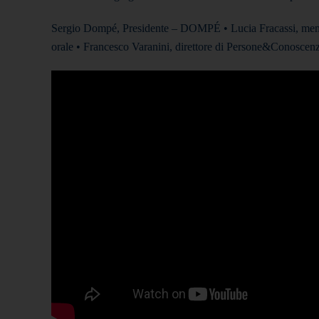
Sergio Dompé, Presidente – DOMPÉ • Lucia Fracassi, membr
orale • Francesco Varanini, direttore di Persone&Conoscen