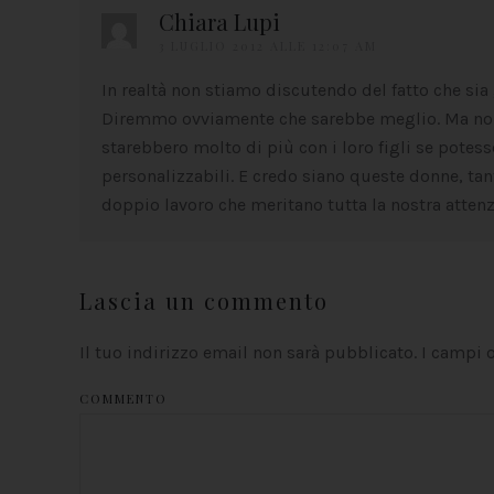
Chiara Lupi
3 LUGLIO 2012 ALLE 12:07 AM
In realtà non stiamo discutendo del fatto che sia
Diremmo ovviamente che sarebbe meglio. Ma non 
starebbero molto di più con i loro figli se potess
personalizzabili. E credo siano queste donne, tan
doppio lavoro che meritano tutta la nostra attenz
Lascia un commento
Il tuo indirizzo email non sarà pubblicato. I campi
COMMENTO