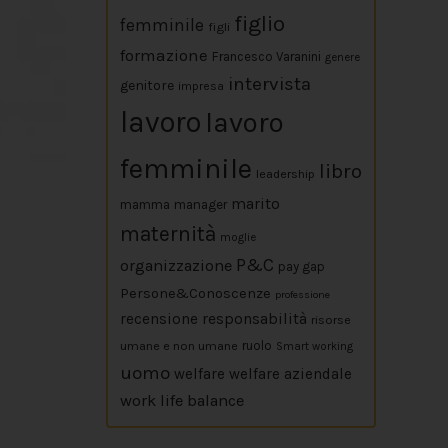
figlio
femminile
figli
formazione
Francesco Varanini
genere
intervista
genitore
impresa
lavoro
lavoro
femminile
libro
leadership
marito
mamma
manager
maternità
moglie
P&C
organizzazione
pay gap
Persone&Conoscenze
professione
responsabilità
recensione
risorse
umane e non umane
ruolo
Smart working
uomo
welfare
welfare aziendale
work life balance