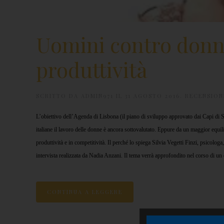
Uomini contro donne
produttività
SCRITTO DA
ADMIN971
IL
31 AGOSTO 2016
.
RECENSION
L’obiettivo dell’Agenda di Lisbona (il piano di sviluppo approvato dai Capi di
italiane il lavoro delle donne è ancora sottovalutato. Eppure da un maggior equil
produttività e in competitività. Il perché lo spiega Silvia Vegetti Finzi, psicolo
intervista realizzata da Nadia Anzani. Il tema verrà approfondito nel corso di
CONTINUA A LEGGERE