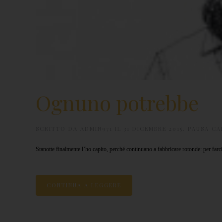
Ognuno potrebbe
SCRITTO DA
ADMIN971
IL
31 DICEMBRE 2015
.
PAUSA CA
Stanotte finalmente l’ho capito, perché continuano a fabbricare rotonde: per farci 
CONTINUA A LEGGERE