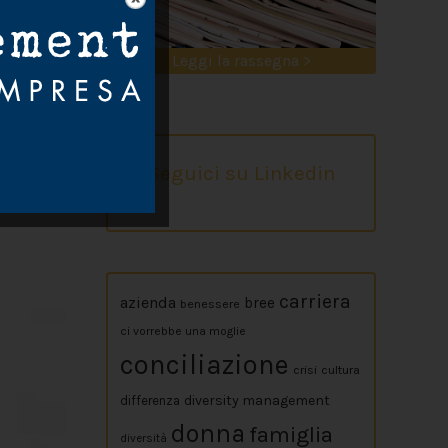
Leggi la rassegna >
Seguici su Linkedin
carriera
azienda
bree
benessere
ci vorrebbe una moglie
conciliazione
crisi
cultura
diversity management
differenza
donna
famiglia
diversità