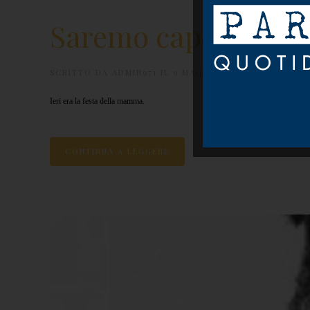
Saremo capaci?
SCRITTO DA
ADMIN971
IL
9 MAGGIO 2016
.
INCONTRI
,
I
eri era la festa della mamma.
CONTINUA A LEGGERE