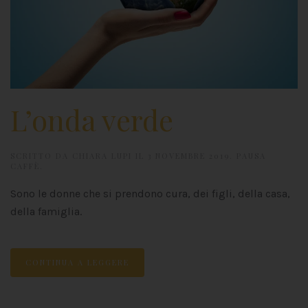
L’onda verde
SCRITTO DA
CHIARA LUPI
IL
3 NOVEMBRE 2019
.
PAUSA
CAFFÈ
.
Sono le donne che si prendono cura, dei figli, della casa,
della famiglia.
CONTINUA A LEGGERE