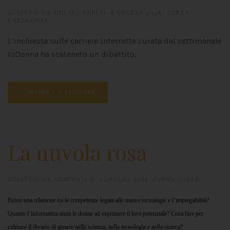
SCRITTO DA
CHIARA LUPI
IL
8 LUGLIO 2018
.
SENZA
CATEGORIA
.
L’inchiesta sulle carriere interrotte curata dal settimanale
IoDonna ha scatenato un dibattito.
CONTINUA A LEGGERE
La nuvola rosa
SCRITTO DA
ADMIN971
IL
3 LUGLIO 2013
.
PAUSA CAFFÈ
.
Esiste una relazione tra le competenze legate alle nuove tecnologie e l’impiegabilità?
Quanto l’informatica aiuta le donne ad esprimere il loro potenziale? Cosa fare per
colmare il divario di genere nella scienza, nella tecnologia e nella ricerca?