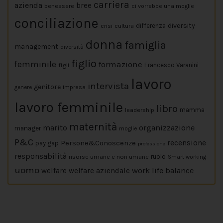
carriera
azienda
bree
benessere
ci vorrebbe una moglie
conciliazione
diversity
crisi
cultura
differenza
donna
famiglia
management
diversità
figlio
femminile
formazione
figli
Francesco Varanini
lavoro
intervista
genitore
impresa
genere
lavoro femminile
libro
leadership
mamma
maternità
marito
organizzazione
manager
moglie
P&C
Persone&Conoscenze
recensione
pay gap
professione
responsabilità
risorse umane e non umane
ruolo
Smart working
uomo
work life balance
welfare
welfare aziendale