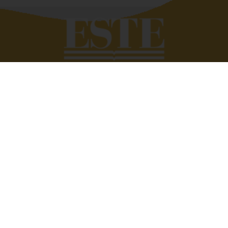
Quando si deve raccontar di altri siamo bravissimi,
troviamo subito le parole giuste. Tutto si complica se
dobbiamo parlare di noi. Eppure raccontare e raccontarsi
fa bene. È anche utile. Perché scambiarsi esperienze,
condividere vissuti aziendali e famigliari ci può aiutare a
vivere meglio, a trovare soluzioni alle quali non avremmo
mai pensato. Raccontarsi senza prendersi troppo sul
serio, però. Con quella giusta dose di ironia e leggerezza
che ci consente di dare il giusto valore alle cose.
Dirigenti disperate nasce con l’idea di condividere
pensieri e vissuti di tutti, donne e uomini. Perché tutti