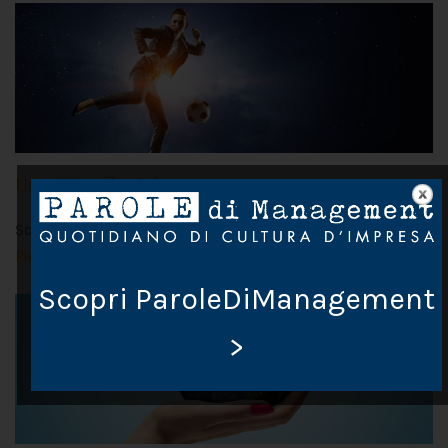
Un calcio alla violenza
Scritto da Chiara Lupi il
2 Dicembre 2019
. Postato in
Pausa caffè
Scopri ParoleDiManagement
>