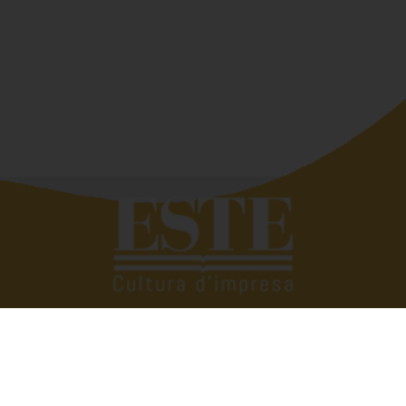
Quando si deve raccontar di altri siamo bravissimi,
troviamo subito le parole giuste. Tutto si complica se
dobbiamo parlare di noi. Eppure raccontare e raccontarsi
fa bene. È anche utile. Perché scambiarsi esperienze,