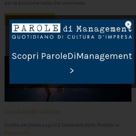
per la prossima volta che commento.
INVIA COMMENTO
Scopri ParoleDiManagement
>
Un calcio alla violenza
Scritto da Chiara Lupi il
2 Dicembre 2019
. Postato in
Pausa caffè