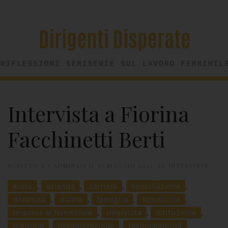
Intervista a Fiorina
Facchinetti Berti
SCRITTO DA
ADMIN971
IL
17 MAGGIO 2012
.
LE INTERVISTE
.
aiuto
,
azienda
,
carriera
,
conciliazione
,
diversità
,
donna
,
famiglia
,
femminile
,
imprese al femminile
,
intervista
,
istituzione
,
mamma
,
organizzazione
,
responsabilità
,