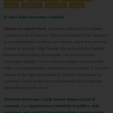
ruolo
,
sacrificio
,
supporto
,
uomo
Il valore della conoscenza condivisa
Fiorina Facchinetti Berti
, nell’ambito della World Computer
Conference che si è tenuta a Milano nel settembre2008, haportato
la sua testimonianza di donna che è riuscita, con le sue sole forze,
a creare un’azienda, Faber System, che ha focalizzato il proprio
business nella gestione documentale. Un’azienda dal Dna
tecnologico, dunque. Con lei abbiamo indagato la motivazione
della scarsa rappresentanza femminile nei ruoli chiave. E visto che
è madre di due figli ormai grandi, le abbiamo chiesto come ha
conciliato l’essere madre con le responsabilità che un percorso
imprenditoriale porta con sé.
Nel nostro Paese non è facile trovare donne ai posti di
comando. La rappresentanza femminile in politica, nelle
istituzioni e nei consigli di amministrazione è ancora scarsa.