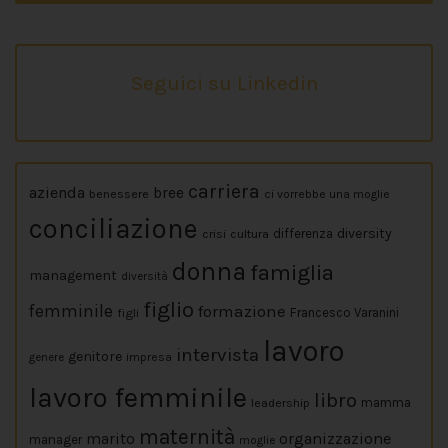
Seguici su Linkedin
carriera
azienda
bree
benessere
ci vorrebbe una moglie
conciliazione
diversity
crisi
cultura
differenza
donna
famiglia
management
diversità
figlio
femminile
formazione
figli
Francesco Varanini
lavoro
intervista
genitore
impresa
genere
lavoro femminile
libro
leadership
mamma
maternità
marito
organizzazione
manager
moglie