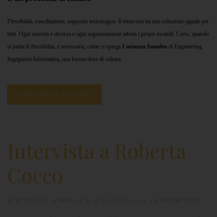
Flessibilità, conciliazione, supporto tecnologico. Il tema non ha una soluzione uguale per
tutti. Ogni azienda è diversa e ogni organizzazione adotta i propri modelli. Certo, quando
si parla di flessibilità, è necessaria, come ci spiega
Costanza Amodeo
di Engineering
Ingegneria Informatica, una buona dose di cultura.
CONTINUA A LEGGERE
Intervista a Roberta
Cocco
SCRITTO DA
ADMIN971
IL
17 MAGGIO 2012
.
LE INTERVISTE
.