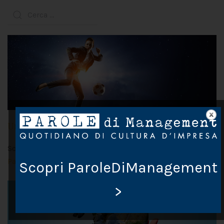
Un calcio alla violenza
Scritto da Chiara Lupi il
2 Dicembre 2019
. Postato in
Pausa caffè
Scopri ParoleDiManagement
>