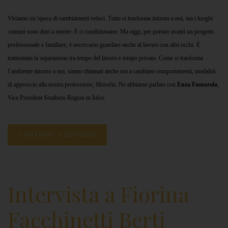
Viviamo un’epoca di cambiamenti veloci. Tutto si trasforma intorno a noi, ma i luoghi
comuni sono duri a morire. E ci condizionano. Ma oggi, per portare avanti un progetto
professionale e familiare, è necessario guardare anche al lavoro con altri occhi. È
tramontata la separazione tra tempo del lavoro e tempo privato. Come si trasforma
l’ambiente intorno a noi, siamo chiamati anche noi a cambiare comportamenti, modalità
di approccio alla nostra professione, filosofia. Ne abbiamo parlato con
Enza Fumarola
,
Vice President Southern Region in Infor.
CONTINUA A LEGGERE
Intervista a Fiorina
Facchinetti Berti