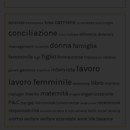
carriera
azienda
bree
benessere
ci vorrebbe una moglie
conciliazione
diversity
crisi
cultura
differenza
donna
famiglia
management
diversità
figlio
femminile
formazione
figli
Francesco Varanini
lavoro
intervista
genitore
impresa
genere
lavoro femminile
libro
leadership
mamma
maternità
marito
organizzazione
manager
moglie
P&C
Persone&Conoscenze
recensione
pay gap
professione
responsabilità
risorse umane e non umane
ruolo
Smart working
uomo
work life balance
welfare
welfare aziendale