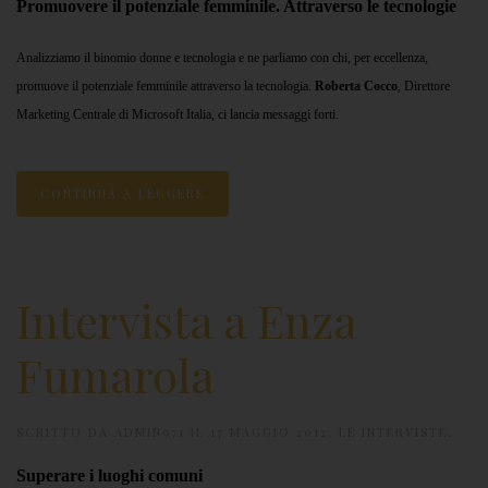
Promuovere il potenziale femminile. Attraverso le tecnologie
Analizziamo il binomio donne e tecnologia e ne parliamo con chi, per eccellenza,
promuove il potenziale femminile attraverso la tecnologia.
Roberta Cocco
, Direttore
Marketing Centrale di Microsoft Italia, ci lancia messaggi forti.
CONTINUA A LEGGERE
Intervista a Enza
Fumarola
SCRITTO DA
ADMIN971
IL
17 MAGGIO 2012
.
LE INTERVISTE
.
Superare i luoghi comuni