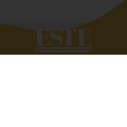
Quando si deve raccontar di altri siamo bravissimi,
troviamo subito le parole giuste. Tutto si complica se
dobbiamo parlare di noi. Eppure raccontare e raccontarsi
fa bene. È anche utile. Perché scambiarsi esperienze,
condividere vissuti aziendali e famigliari ci può aiutare a
vivere meglio, a trovare soluzioni alle quali non avremmo
mai pensato. Raccontarsi senza prendersi troppo sul
serio, però. Con quella giusta dose di ironia e leggerezza