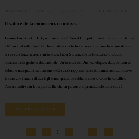
SCRITTO DA
ADMIN971
IL
17 MAGGIO 2012
.
LE INTERVISTE
.
Il valore della conoscenza condivisa
Fiorina Facchinetti Berti
, nell’ambito della World Computer Conference che si è tenuta
a Milano nel settembre2008, haportato la sua testimonianza di donna che è riuscita, con
le sue sole forze, a creare un’azienda, Faber System, che ha focalizzato il proprio
business nella gestione documentale. Un’azienda dal Dna tecnologico, dunque. Con lei
abbiamo indagato la motivazione della scarsa rappresentanza femminile nei ruoli chiave.
E visto che è madre di due figli ormai grandi, le abbiamo chiesto come ha conciliato
l’essere madre con le responsabilità che un percorso imprenditoriale porta con sé.
CONTINUA A LEGGERE
2
…
1
3
7