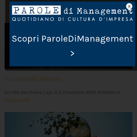
Scopri ParoleDiManagement
>
Un calcio alla violenza
Scritto da Chiara Lupi il
2 Dicembre 2019
. Postato in
Pausa caffè