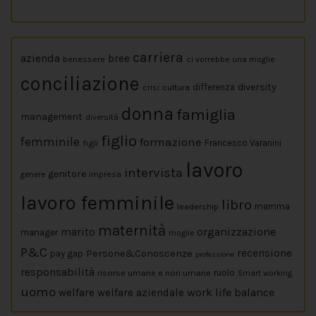
carriera
azienda
bree
benessere
ci vorrebbe una moglie
conciliazione
diversity
crisi
cultura
differenza
donna
famiglia
management
diversità
figlio
femminile
formazione
figli
Francesco Varanini
lavoro
intervista
genitore
impresa
genere
lavoro femminile
libro
leadership
mamma
maternità
marito
organizzazione
manager
moglie
P&C
Persone&Conoscenze
recensione
pay gap
professione
responsabilità
risorse umane e non umane
ruolo
Smart working
uomo
work life balance
welfare
welfare aziendale