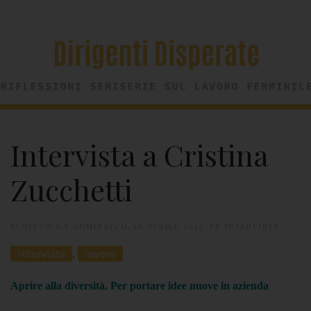
Intervista a Cristina
Zucchetti
SCRITTO DA
ADMIN971
IL
16 APRILE 2012
.
LE INTERVISTE
.
intervista
,
lavoro
Aprire alla diversità. Per portare idee nuove in azienda