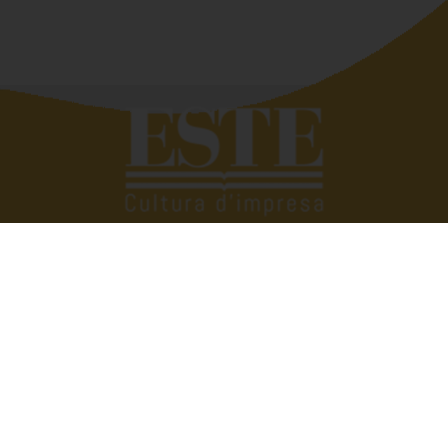
Quando si deve raccontar di altri siamo bravissimi,
troviamo subito le parole giuste. Tutto si complica se
dobbiamo parlare di noi. Eppure raccontare e raccontarsi
fa bene. È anche utile. Perché scambiarsi esperienze,
condividere vissuti aziendali e famigliari ci può aiutare a
vivere meglio, a trovare soluzioni alle quali non avremmo
mai pensato. Raccontarsi senza prendersi troppo sul
serio, però. Con quella giusta dose di ironia e leggerezza