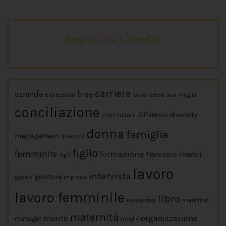
Seguici su Linkedin
carriera
azienda
bree
benessere
ci vorrebbe una moglie
conciliazione
diversity
crisi
cultura
differenza
donna
famiglia
management
diversità
figlio
femminile
formazione
figli
Francesco Varanini
lavoro
intervista
genitore
impresa
genere
lavoro femminile
libro
leadership
mamma
maternità
marito
organizzazione
manager
moglie