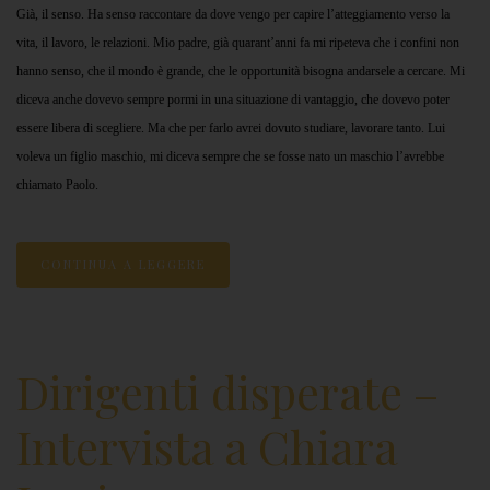
Già, il senso. Ha senso raccontare da dove vengo per capire l’atteggiamento verso la
vita, il lavoro, le relazioni. Mio padre, già quarant’anni fa mi ripeteva che i confini non
hanno senso, che il mondo è grande, che le opportunità bisogna andarsele a cercare. Mi
diceva anche dovevo sempre pormi in una situazione di vantaggio, che dovevo poter
essere libera di scegliere. Ma che per farlo avrei dovuto studiare, lavorare tanto. Lui
voleva un figlio maschio, mi diceva sempre che se fosse nato un maschio l’avrebbe
chiamato Paolo.
CONTINUA A LEGGERE
Dirigenti disperate –
Intervista a Chiara