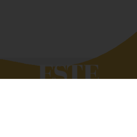
Quando si deve raccontar di altri siamo bravissimi,
troviamo subito le parole giuste. Tutto si complica se
dobbiamo parlare di noi. Eppure raccontare e raccontarsi
fa bene. È anche utile. Perché scambiarsi esperienze,