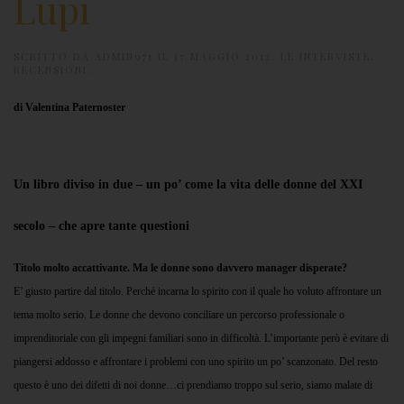
Lupi
SCRITTO DA
ADMIN971
IL
17 MAGGIO 2012
.
LE INTERVISTE
,
RECENSIONI
.
di Valentina Paternoster
Un libro diviso in due – un po’ come la vita delle donne del XXI
secolo – che apre tante questioni
Titolo molto accattivante. Ma le donne sono davvero manager disperate?
E’ giusto partire dal titolo. Perché incarna lo spirito con il quale ho voluto affrontare un
tema molto serio. Le donne che devono conciliare un percorso professionale o
imprenditoriale con gli impegni familiari sono in difficoltà. L’importante però è evitare di
piangersi addosso e affrontare i problemi con uno spirito un po’ scanzonato. Del resto
questo è uno dei difetti di noi donne…ci prendiamo troppo sul serio, siamo malate di