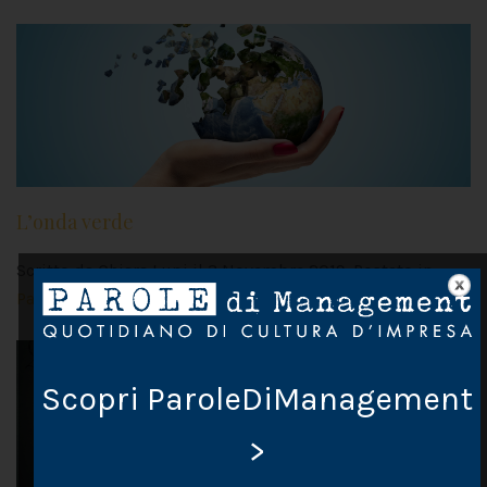
L’onda verde
Scritto da Chiara Lupi il
3 Novembre 2019
. Postato in
Pausa caffè
Scopri ParoleDiManagement
>