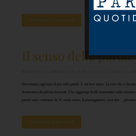
CONTINUA A LEGGERE
Il senso delle parole
SCRITTO DA
ADMIN971
IL
18 MAGGIO 2012
.
PAUSA CAF
Dovremmo ragionare di più sulle
parole.
E sul loro senso. La crisi che ci ha tr
drammatica decadenza lessicale. Che raggiunge livelli drammatici nella comunica
parole sono violentate da ‘k’ senza senso, la punteggiatura, cosa dire… pleonast
CONTINUA A LEGGERE