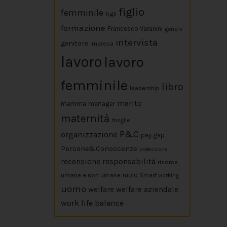
figlio
femminile
figli
formazione
Francesco Varanini
genere
intervista
genitore
impresa
lavoro
lavoro
femminile
libro
leadership
marito
mamma
manager
maternità
moglie
P&C
organizzazione
pay gap
Persone&Conoscenze
professione
responsabilità
recensione
risorse
umane e non umane
ruolo
Smart working
uomo
welfare
welfare aziendale
work life balance