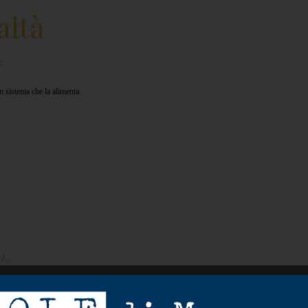
altà
È
.
un sistema che la alimenta.
FÈ
.
o capo, una donna, riceve un ordine, saluta, chiude la porta dietro di sé e poi chiama il papà, o 
.