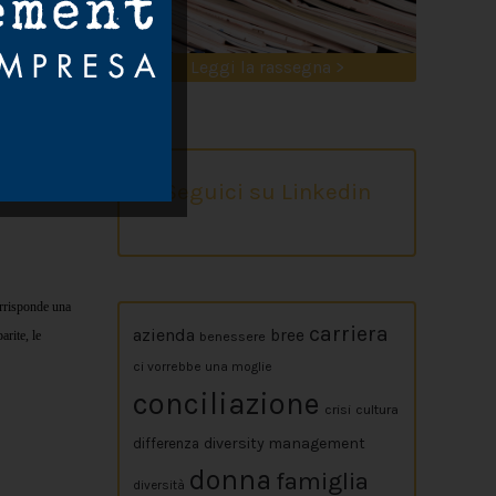
Leggi la rassegna >
Seguici su Linkedin
orrisponde una
carriera
azienda
bree
rite, le
benessere
ci vorrebbe una moglie
conciliazione
crisi
cultura
diversity management
differenza
donna
famiglia
diversità