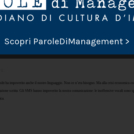
Scopri ParoleDiManagement >
FÈ
.
avolti ha impoverito anche il nostro linguaggio. Non ce n’era bisogno. Ma alla crisi economica c
zione scritta. Gli SMS hanno impoverito la nostra comunicazione: le inoffensive vocali sono spa
ica.