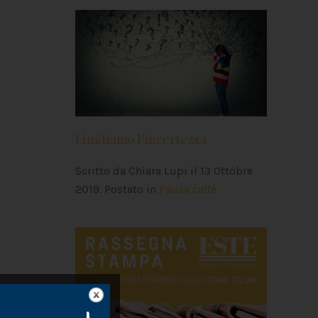
Limitiamo l’incertezza
Scritto da Chiara Lupi il
13 Ottobre
2019
. Postato in
Pausa caffè
il fratello