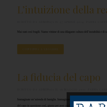
L’intuizione della re
SCRITTO DA
ADMIN971
IL
27 APRILE 2014
.
PAUSA CAFF
Mai stati così fragili. Siamo vittime di una dilagante cultura dell’instabilità e di 
CONTINUA A LEGGERE
La fiducia del capo
SCRITTO DA
ADMIN971
IL
16 MAGGIO 2013
.
PAUSA CAF
Immaginate un’azienda di famiglia. Immaginate un uomo che entra in ufficio dal su
del capo in questione così, giusto per aver conferma di ciò che ha appena sentito