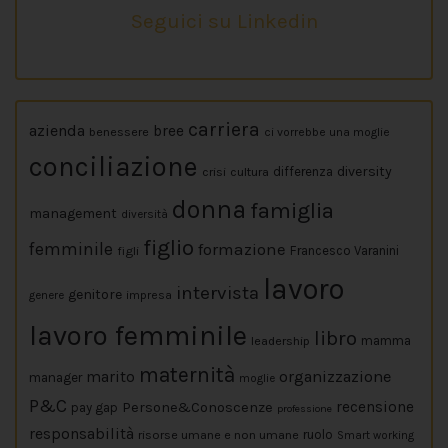
Seguici su Linkedin
carriera
azienda
bree
benessere
ci vorrebbe una moglie
conciliazione
diversity
crisi
cultura
differenza
donna
famiglia
management
diversità
figlio
femminile
formazione
figli
Francesco Varanini
lavoro
intervista
genitore
impresa
genere
lavoro femminile
libro
leadership
mamma
maternità
marito
organizzazione
manager
moglie
P&C
Persone&Conoscenze
recensione
pay gap
professione
responsabilità
risorse umane e non umane
ruolo
Smart working