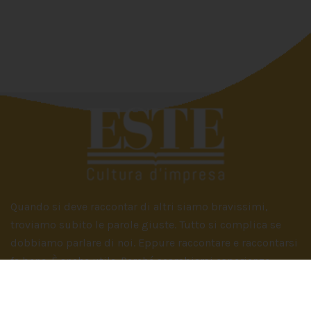
Quando si deve raccontar di altri siamo bravissimi,
troviamo subito le parole giuste. Tutto si complica se
dobbiamo parlare di noi. Eppure raccontare e raccontarsi
fa bene. È anche utile. Perché scambiarsi esperienze,
condividere vissuti aziendali e famigliari ci può aiutare a
vivere meglio, a trovare soluzioni alle quali non avremmo