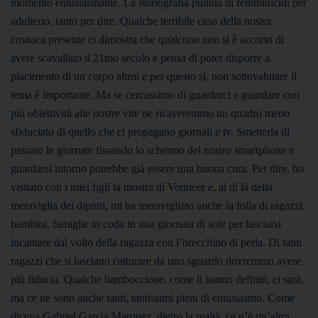
momento entusiasmante. La storiografia pullula di femminicidi per
adulterio, tanto per dire. Qualche terribile caso della nostra
cronaca presente ci dimostra che qualcuno non si è accorto di
avere scavallato il 21mo secolo e pensa di poter disporre a
piacimento di un corpo altrui e per questo sì, non sottovalutare il
tema è importante. Ma se cercassimo di guardarci e guardare con
più obiettività alle nostre vite ne ricaveremmo un quadro meno
sfiduciato di quello che ci propagano giornali e tv. Smetterla di
passare le giornate fissando lo schermo del nostro smartphone e
guardarsi intorno potrebbe già essere una buona cura. Per dire, ho
visitato con i miei figli la mostra di Vermeer e, al di là della
meraviglia dei dipinti, mi ha meravigliato anche la folla di ragazzi,
bambini, famiglie in coda in una giornata di sole per lasciarsi
incantare dal volto della ragazza con l’orecchino di perla. Di tanti
ragazzi che si lasciano catturare da uno sguardo dovremmo avere
più fiducia. Qualche bamboccione, come li hanno definiti, ci sarà,
ma ce ne sono anche tanti, tantissimi pieni di entusiasmo. Come
diceva Gabriel Garcìa Marquez, dietro la realtà, ce n’è un’altra