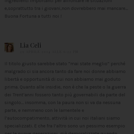
ingredienti importanti per affrontare le situazioni
e,soprattutto tra i giovani,non dovrebbero mai mancare…
Buona Fortuna a tutti noi !
Lia Celi
29 APRILE 2014 ALLE 6:22 PM
Il titolo giusto sarebbe stato “mai state meglio” perché
malgrado ci sia ancora tanto da fare noi donne abbiamo
libertà e opportunità di cui non abbiamo mai goduto
prima. Quanto alle insidie, non è che la peste o la guerra
dei Trent’anni fossero tanto più governabili da parte del
singolo… insomma, con la paura non si va da nessuna
parte, e nemmeno con le lamentele e
l’autocompatimento, attività in cui noi italiani siamo
specializzati. E che fra l’altro sono un pessimo esempio
per le nuove generazioni, già demoralizzate quando