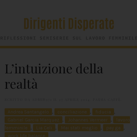
L’intuizione della
realtà
SCRITTO DA
ADMIN971
IL
27 APRILE 2014
.
PAUSA CAFFÈ
.
Andrea Santangelo
,
conciliazione
,
fiducia
,
Gabriel Garcia Marquez
,
Johannes Vermeer
,
lavoro
femminile
,
Lia Celi
,
Mai stati meglio
,
pay ga
,
work life balance