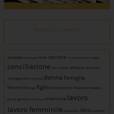
Leggi la rassegna >
Seguici su Linkedin
carriera
azienda
bree
benessere
ci vorrebbe una moglie
conciliazione
diversity
crisi
cultura
differenza
donna
famiglia
management
diversità
figlio
femminile
formazione
figli
Francesco Varanini
lavoro
intervista
genitore
impresa
genere
lavoro femminile
libro
leadership
mamma