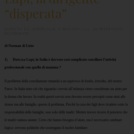
“disperata”
SCRITTO DA
ADMIN971
IL
17 MAGGIO 2012
.
LE INTERVISTE
,
RECENSIONI
.
di Norman di Lieto
1) Dott.ssa Lupi, in Italia è davvero così complicato conciliare l’attività
professionale con quella di mamma ?
Il problema della conciliazione rimanda a un equivoco di fondo, irrisolto, del nostro
Paese. In Italia tutto ciò che riguarda i servizi all’infanzia viene considerato un aiuto per
la donna che lavora. In realtà questi servizi non devono essere percepiti come aiuti alle
donne ma alle famiglie, questo il problema. Perché la cura dei figli deve ricadere sotto la
responsabilità delle famiglie, non solo delle madri. Mentre invece ricorre il pensiero che
le madri vadano aiutate. Certo che hanno bisogno d’aiuto, ma è necessario cambiare
logica: servono politiche che sostengano il nucleo familiare.