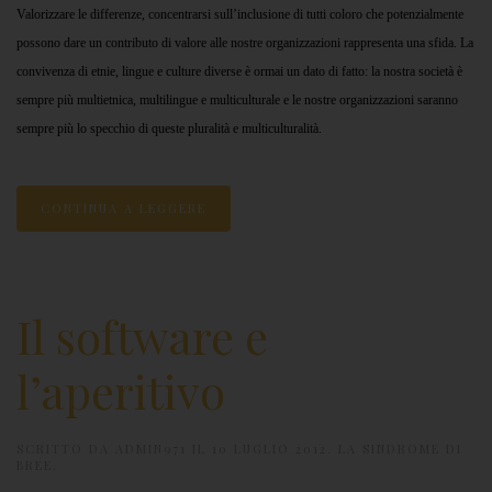
Valorizzare le differenze, concentrarsi sull’inclusione di tutti coloro che potenzialmente
possono dare un contributo di valore alle nostre organizzazioni rappresenta una sfida. La
convivenza di etnie, lingue e culture diverse è ormai un dato di fatto: la nostra società è
sempre più multietnica, multilingue e multiculturale e le nostre organizzazioni saranno
sempre più lo specchio di queste pluralità e multiculturalità.
CONTINUA A LEGGERE
Il software e
l’aperitivo
SCRITTO DA
ADMIN971
IL
10 LUGLIO 2012
.
LA SINDROME DI
BREE
.