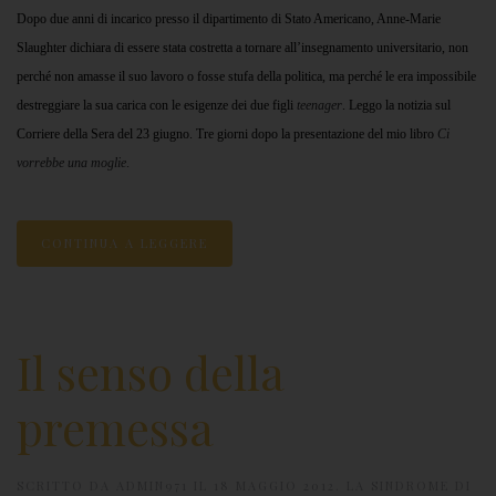
Dopo due anni di incarico presso il dipartimento di Stato Americano, Anne-Marie
Slaughter dichiara di essere stata costretta a tornare all’insegnamento universitario, non
perché non amasse il suo lavoro o fosse stufa della politica, ma perché le era impossibile
destreggiare la sua carica con le esigenze dei due figli
teenager
. Leggo la notizia sul
Corriere della Sera del 23 giugno. Tre giorni dopo la presentazione del mio libro
Ci
vorrebbe una moglie
.
CONTINUA A LEGGERE
Il senso della
premessa
SCRITTO DA
ADMIN971
IL
18 MAGGIO 2012
.
LA SINDROME DI