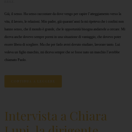
BREE
.
Già, il senso. Ha senso raccontare da dove vengo per capire l’atteggiamento verso la
vita, il lavoro, le relazioni. Mio padre, già quarant’anni fa mi ripeteva che i confini non
hanno senso, che il mondo è grande, che le opportunità bisogna andarsele a cercare. Mi
diceva anche dovevo sempre pormi in una situazione di vantaggio, che dovevo poter
essere libera di scegliere. Ma che per farlo avrei dovuto studiare, lavorare tanto. Lui
voleva un figlio maschio, mi diceva sempre che se fosse nato un maschio l’avrebbe
chiamato Paolo.
CONTINUA A LEGGERE
Intervista a Chiara
Lupi, la dirigente