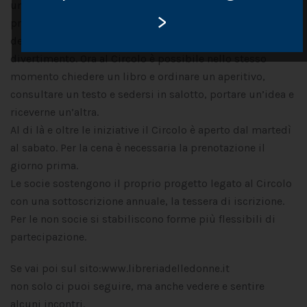
un incontro sinergico che è incontro reale tra cultura,
>
pratica politica, documentazione viva della rivoluzione
delle donne, confronto e relazione di convivialità e
divertimento. Ora al Circolo è possibile nello stesso
momento chiedere un libro e ordinare un aperitivo,
consultare un testo e sedersi in salotto, portare un’idea e
riceverne un’altra.
Al di là e oltre le iniziative il Circolo è aperto dal martedì
al sabato. Per la cena è necessaria la prenotazione il
giorno prima.
Le socie sostengono il proprio progetto legato al Circolo
con una sottoscrizione annuale, la tessera di iscrizione.
Per le non socie si stabiliscono forme più flessibili di
partecipazione.
Se vai poi sul sito:www.libreriadelledonne.it
non solo ci puoi seguire, ma anche vedere e sentire
alcuni incontri.