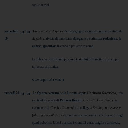
con le autrici.
mercoledì
Incontro con Aspirina
A metà giugno è online il numero estivo di
18.30
19
Aspirina
, rivista di umorismo disegnato e scritto.
La redazione, le
autrici, gli autori
invitano a parlarne insieme.
La Libreria delle donne propone tanti libri di fumetti e ironici, per
un’estate aspirinica.
www.aspirinalarivista.it
venerdì 21
La
Quarta vetrina
della Libreria ospita
Uncinetto Guerriero
, una
18.30
multicolore opera di
Patrizia Bonini
.
Uncinetto Guerriero
è la
traduzione di
Crochet Samurai
e si collega a
Knitting in the streets
(
Magliando sulle strade
), un movimento artistico che fa uscire negli
spazi pubblici i lavori manuali femminili come maglia e uncinetto,