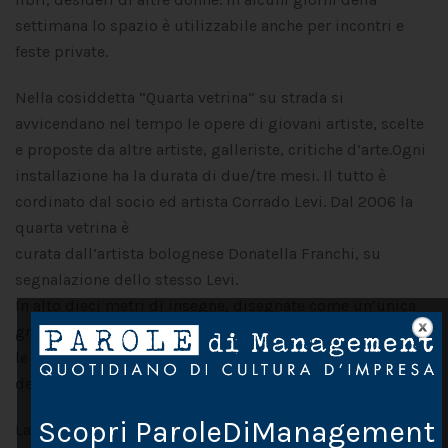
settimana lo spazio è utilizzabile anche per incontri e
feste private.
Nella cosiddetta “Quarta vetrina” su strada si
avvicendano nel tempo le opere di giovani artiste, scelte
e proposte da altre artiste, galleriste, critiche d’arte.Ogni
installazione ha la durata di due/tre mesi. Il tutto è
cordinato dal socio ed artista Corrado Levi. Dal 2006 la
quarta vetrina è
curata dall’artista bolognese Donatella Franchi, su
segnalazione dello stesso Levi.
In alto dieci metri di insegne, disegnate come un’unica
grande striscia da Pat Carra, nota fumettista, sovrastano
le due vetrine del Circolo e le due adiacenti della Libreria
delle donne.
Scopri ParoleDiManagement
La recente (2001) vicinanza con la Libreria ha costituito