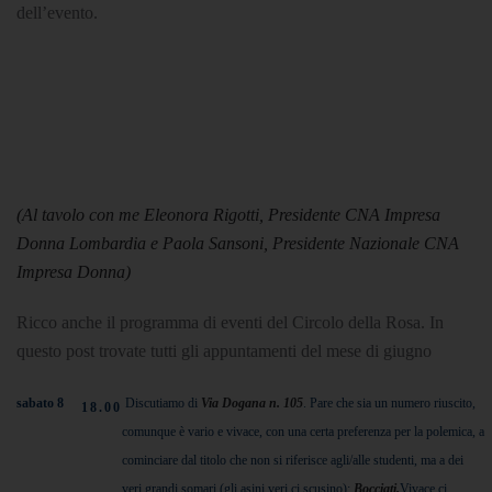
dell’evento.
(Al tavolo con me Eleonora Rigotti, Presidente CNA Impresa
Donna Lombardia e Paola Sansoni, Presidente Nazionale CNA
Impresa Donna)
Ricco anche il programma di eventi del Circolo della Rosa. In
questo post trovate tutti gli appuntamenti del mese di giugno
sabato 8
Discutiamo di
Via Dogana n. 105
. Pare che sia un numero riuscito,
18.00
comunque è vario e vivace, con una certa preferenza per la polemica, a
cominciare dal titolo che non si riferisce agli/alle studenti, ma a dei
veri grandi somari (gli asini veri ci scusino):
Bocciati.
Vivace ci