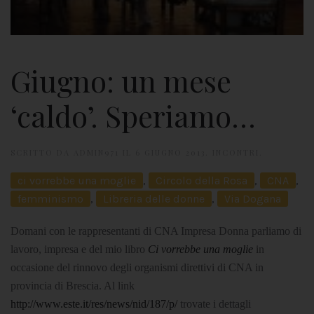
Giugno: un mese
‘caldo’. Speriamo…
SCRITTO DA
ADMIN971
IL
6 GIUGNO 2013
.
INCONTRI
.
ci vorrebbe una moglie
,
Circolo della Rosa
,
CNA
,
femminismo
,
Libreria delle donne
,
Via Dogana
D
omani con le rappresentanti di CNA Impresa Donna parliamo di
lavoro, impresa e del mio libro
Ci vorrebbe una moglie
in
occasione del rinnovo degli organismi direttivi di CNA in
provincia di Brescia. Al link
http://www.este.it/res/news/nid/187/p/
trovate i dettagli