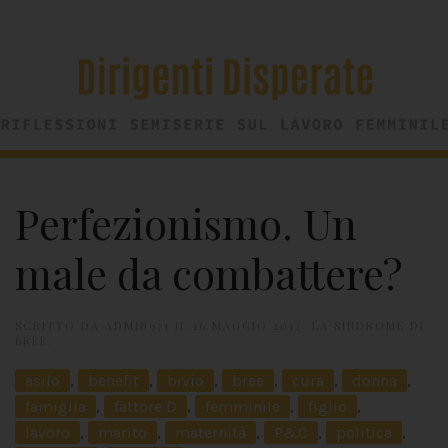
Perfezionismo. Un
male da combattere?
SCRITTO DA
ADMIN971
IL
16 MAGGIO 2012
.
LA SINDROME DI
BREE
.
asilo
,
benefit
,
bivio
,
bree
,
cura
,
donna
,
famiglia
,
fattore D
,
femminile
,
figlio
,
lavoro
,
marito
,
maternità
,
P&C
,
politica
,