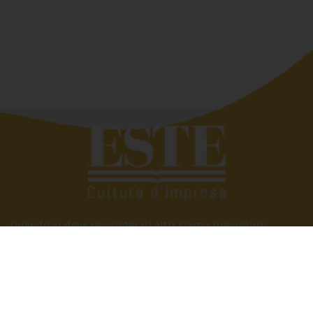
Quando si deve raccontar di altri siamo bravissimi,
troviamo subito le parole giuste. Tutto si complica se
dobbiamo parlare di noi. Eppure raccontare e raccontarsi
fa bene. È anche utile. Perché scambiarsi esperienze,
condividere vissuti aziendali e famigliari ci può aiutare a