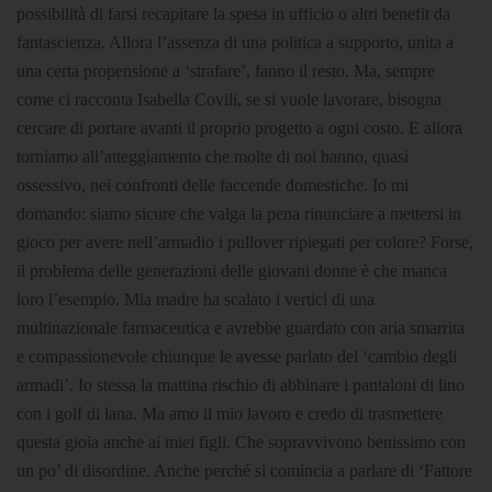
possibilità di farsi recapitare la spesa in ufficio o altri benefit da
fantascienza. Allora l’assenza di una politica a supporto, unita a
una certa propensione a ‘strafare’, fanno il resto. Ma, sempre
come ci racconta Isabella Covili, se si vuole lavorare, bisogna
cercare di portare avanti il proprio progetto a ogni costo. E allora
torniamo all’atteggiamento che molte di noi hanno, quasi
ossessivo, nei confronti delle faccende domestiche. Io mi
domando: siamo sicure che valga la pena rinunciare a mettersi in
gioco per avere nell’armadio i pullover ripiegati per colore? Forse,
il problema delle generazioni delle giovani donne è che manca
loro l’esempio. Mia madre ha scalato i vertici di una
multinazionale farmaceutica e avrebbe guardato con aria smarrita
e compassionevole chiunque le avesse parlato del ‘cambio degli
armadi’. Io stessa la mattina rischio di abbinare i pantaloni di lino
con i golf di lana. Ma amo il mio lavoro e credo di trasmettere
questa gioia anche ai miei figli. Che sopravvivono benissimo con
un po’ di disordine. Anche perché si comincia a parlare di ‘Fattore