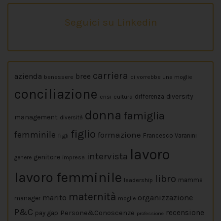
Seguici su Linkedin
carriera
azienda
bree
benessere
ci vorrebbe una moglie
conciliazione
diversity
crisi
cultura
differenza
donna
famiglia
management
diversità
figlio
femminile
formazione
figli
Francesco Varanini
lavoro
intervista
genitore
impresa
genere
lavoro femminile
libro
leadership
mamma
maternità
marito
organizzazione
manager
moglie
P&C
Persone&Conoscenze
recensione
pay gap
professione