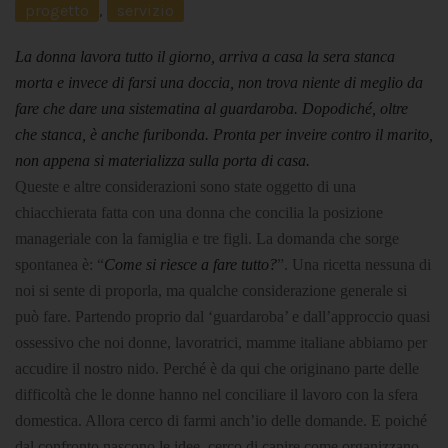
progetto
,
servizio
La donna lavora tutto il giorno, arriva a casa la sera stanca
morta e invece di farsi una doccia, non trova niente di meglio da
fare che dare una sistematina al guardaroba. Dopodiché, oltre
che stanca, è anche furibonda. Pronta per inveire contro il marito,
non appena si materializza sulla porta di casa.
Queste e altre considerazioni sono state oggetto di una
chiacchierata fatta con una donna che concilia la posizione
manageriale con la famiglia e tre figli. La domanda che sorge
spontanea è: “
Come si riesce a fare tutto?
”.
Una ricetta nessuna di
noi si sente di proporla, ma qualche considerazione generale si
può fare. Partendo proprio dal ‘guardaroba’ e dall’approccio quasi
ossessivo che noi donne, lavoratrici, mamme italiane abbiamo per
accudire il nostro nido. Perché è da qui che originano parte delle
difficoltà che le donne hanno nel conciliare il lavoro con la sfera
domestica. Allora cerco di farmi anch’io delle domande. E poiché
dal confronto nascono le idee, cerco di capire come organizzano