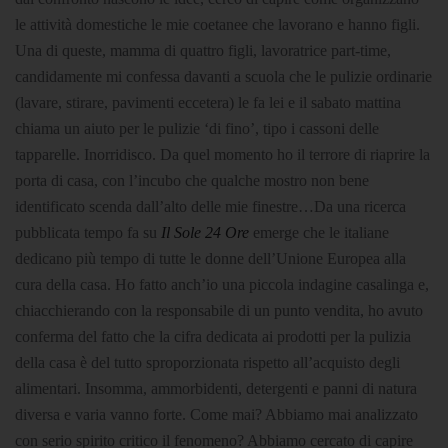
le attività domestiche le mie coetanee che lavorano e hanno figli.
Una di queste, mamma di quattro figli, lavoratrice part-time,
candidamente mi confessa davanti a scuola che le pulizie ordinarie
(lavare, stirare, pavimenti eccetera) le fa lei e il sabato mattina
chiama un aiuto per le pulizie ‘di fino’, tipo i cassoni delle
tapparelle. Inorridisco. Da quel momento ho il terrore di riaprire la
porta di casa, con l’incubo che qualche mostro non bene
identificato scenda dall’alto delle mie finestre…Da una ricerca
pubblicata tempo fa su
Il Sole 24 Ore
emerge che le italiane
dedicano più tempo di tutte le donne dell’Unione Europea alla
cura della casa. Ho fatto anch’io una piccola indagine casalinga e,
chiacchierando con la responsabile di un punto vendita, ho avuto
conferma del fatto che la cifra dedicata ai prodotti per la pulizia
della casa è del tutto sproporzionata rispetto all’acquisto degli
alimentari. Insomma, ammorbidenti, detergenti e panni di natura
diversa e varia vanno forte. Come mai? Abbiamo mai analizzato
con serio spirito critico il fenomeno? Abbiamo cercato di capire