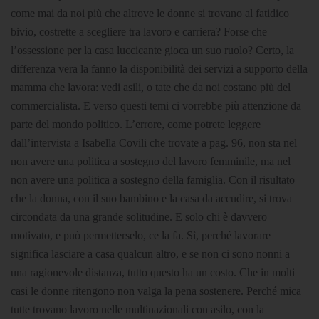
come mai da noi più che altrove le donne si trovano al fatidico
bivio, costrette a scegliere tra lavoro e carriera? Forse che
l’ossessione per la casa luccicante gioca un suo ruolo? Certo, la
differenza vera la fanno la disponibilità dei servizi a supporto della
mamma che lavora: vedi asili, o tate che da noi costano più del
commercialista. E verso questi temi ci vorrebbe più attenzione da
parte del mondo politico. L’errore, come potrete leggere
dall’intervista a Isabella Covili che trovate a pag. 96, non sta nel
non avere una politica a sostegno del lavoro femminile, ma nel
non avere una politica a sostegno della famiglia. Con il risultato
che la donna, con il suo bambino e la casa da accudire, si trova
circondata da una grande solitudine. E solo chi è davvero
motivato, e può permetterselo, ce la fa. Sì, perché lavorare
significa lasciare a casa qualcun altro, e se non ci sono nonni a
una ragionevole distanza, tutto questo ha un costo. Che in molti
casi le donne ritengono non valga la pena sostenere. Perché mica
tutte trovano lavoro nelle multinazionali con asilo, con la