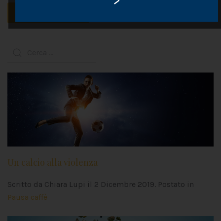
>
INVIA COMMENTO
Un calcio alla violenza
Scritto da Chiara Lupi il
2 Dicembre 2019
. Postato in
Pausa caffè