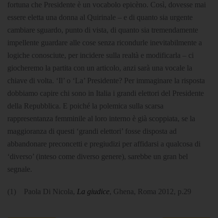
fortuna che Presidente è un vocabolo epicèno. Così, dovesse mai
essere eletta una donna al Quirinale – e di quanto sia urgente
cambiare sguardo, punto di vista, di quanto sia tremendamente
impellente guardare alle cose senza ricondurle inevitabilmente a
logiche conosciute, per incidere sulla realtà e modificarla – ci
giocheremo la partita con un articolo, anzi sarà una vocale la
chiave di volta. ‘Il’ o ‘La’ Presidente? Per immaginare la risposta
dobbiamo capire chi sono in Italia i grandi elettori del Presidente
della Repubblica. E poiché la polemica sulla scarsa
rappresentanza femminile al loro interno è già scoppiata, se la
maggioranza di questi ‘grandi elettori’ fosse disposta ad
abbandonare preconcetti e pregiudizi per affidarsi a qualcosa di
‘diverso’ (inteso come diverso genere), sarebbe un gran bel
segnale.
(1) Paola Di Nicola,
La giudice
, Ghena, Roma 2012, p.29