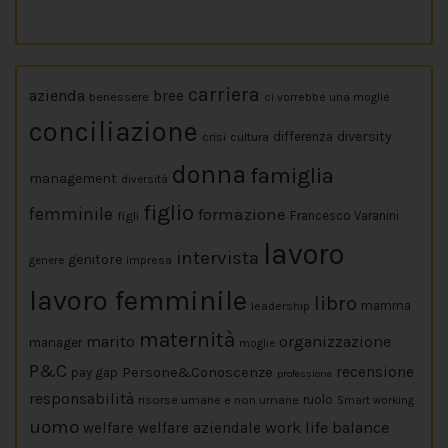
carriera
azienda
bree
benessere
ci vorrebbe una moglie
conciliazione
diversity
crisi
cultura
differenza
donna
famiglia
management
diversità
figlio
femminile
formazione
figli
Francesco Varanini
lavoro
intervista
genitore
impresa
genere
lavoro femminile
libro
leadership
mamma
maternità
marito
organizzazione
manager
moglie
P&C
Persone&Conoscenze
recensione
pay gap
professione
responsabilità
risorse umane e non umane
ruolo
Smart working
uomo
work life balance
welfare
welfare aziendale