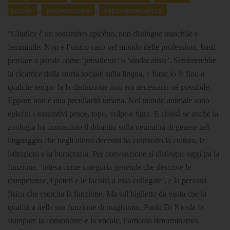
Nicola
,
professione
,
rappresentanza
“
Giudice è un sostantivo epicèno, non distingue maschile e
femminile. Non è l’unico caso nel mondo delle professioni, basti
pensare a parole come ‘presidente’ o ‘sindacalista’.
Sembrerebbe
la cicatrice della storia sociale sulla lingua, e forse lo è: fino a
qualche tempo fa la distinzione non era necessaria né possibile.
Eppure non è una peculiarità umana. Nel mondo animale sono
epicèni i sostantivi pesce, topo, volpe e tigre. E chissà se anche la
zoologia ha conosciuto il dibattito sulla neutralità di genere nel
linguaggio che negli ultimi decenni ha coinvolto la cultura, le
istituzioni e la burocrazia. Per convenzione si distingue oggi tra la
funzione, ‘intesa come categoria generale che descrive le
competenze, i poteri e le facoltà a essa collegate’, e la persona
fisica che esercita la funzione. Ma sul biglietto da visita che la
qualifica nella sua funzione di magistrato, Paola Di Nicola fa
stampare la consonante e la vocale, l’articolo determinativo