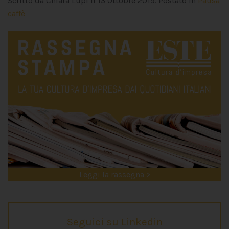
Scritto da Chiara Lupi il
13 Ottobre 2019
. Postato in
Pausa
caffè
Leggi la rassegna >
Seguici su Linkedin