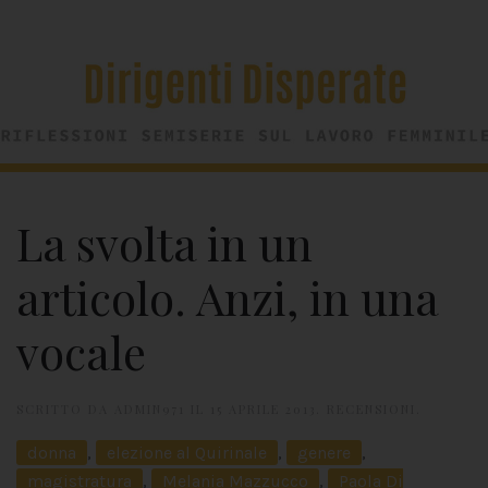
La svolta in un
articolo. Anzi, in una
vocale
SCRITTO DA
ADMIN971
IL
15 APRILE 2013
.
RECENSIONI
.
donna
,
elezione al Quirinale
,
genere
,
magistratura
,
Melania Mazzucco
,
Paola Di