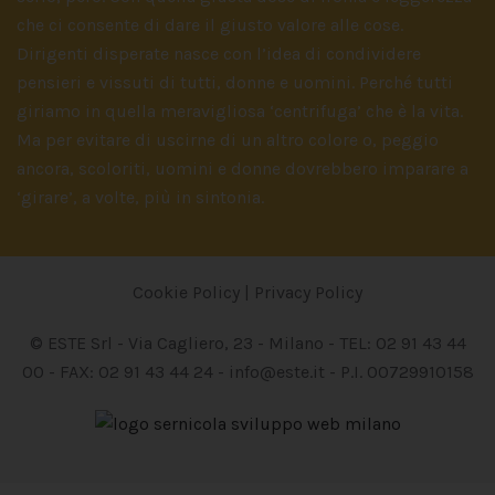
che ci consente di dare il giusto valore alle cose.
Dirigenti disperate nasce con l’idea di condividere
pensieri e vissuti di tutti, donne e uomini. Perché tutti
giriamo in quella meravigliosa ‘centrifuga’ che è la vita.
Ma per evitare di uscirne di un altro colore o, peggio
ancora, scoloriti, uomini e donne dovrebbero imparare a
‘girare’, a volte, più in sintonia.
Cookie Policy |
Privacy Policy
© ESTE Srl - Via Cagliero, 23 - Milano - TEL: 02 91 43 44
00 - FAX: 02 91 43 44 24 - info@este.it - P.I. 00729910158