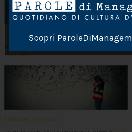
L’onda verde
Scopri ParoleDiManagem
Scritto da Chiara Lupi il
3 Novembre 2019
. Postato in
Pausa caffè
Limitiamo l’incertezza