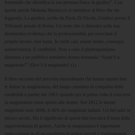
femminile che identifica la sua persona fisica: la giudice”. Con
queste parole Melania Mazzucco ci introduce al libro che sto
leggendo, La giudice, scritto da Paola Di Nicola, Giudice presso il
Tribunale penale di Roma. Un testo che ci dimostra nella sua
drammatica evidenza che la professionalità, per esercitare il
proprio lavoro, non basta. In molti casi, essere uomo, consegna
autorevolezza. E credibilità. Non a caso il pluriergastolano
dinnanzi a un pubblico ministero donna domanda “Aund’è u
magistrato?” (Dov’è il magistrato? (1)
Il libro racconta del percorso straordinario che hanno saputo fare
le donne in magistratura, del lungo cammino di conquista della
credibilità a partire dal 1963, quando per la prima volta il concorso
in magistratura viene aperto alle donne. Nel 2012 le donne
magistrato sono 4006, il 46% dei magistrati italiani. Un bel salto in
mezzo secolo. Ma il significato di questi dati travalica il tema della
rappresentanza di genere. Anche in magistratura è importante
poter contare su di un equilibrio di generi perché è fondamentale