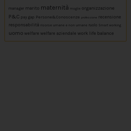
maternità
marito
organizzazione
manager
moglie
P&C
Persone&Conoscenze
recensione
pay gap
professione
responsabilità
risorse umane e non umane
ruolo
Smart working
uomo
work life balance
welfare
welfare aziendale