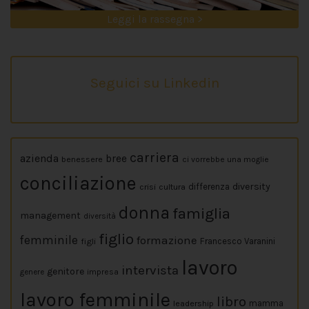
Leggi la rassegna >
Seguici su Linkedin
carriera
azienda
bree
benessere
ci vorrebbe una moglie
conciliazione
diversity
crisi
cultura
differenza
donna
famiglia
management
diversità
figlio
femminile
formazione
figli
Francesco Varanini
lavoro
intervista
genitore
impresa
genere
lavoro femminile
libro
leadership
mamma