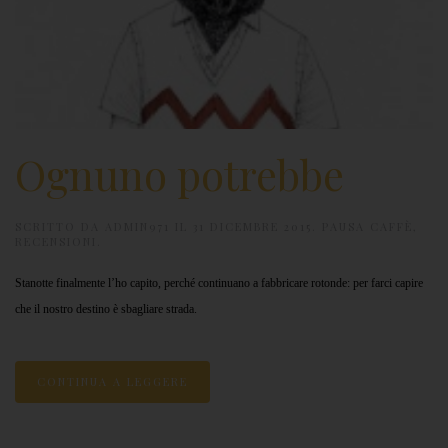
Ognuno potrebbe
SCRITTO DA
ADMIN971
IL
31 DICEMBRE 2015
.
PAUSA CAFFÈ
,
RECENSIONI
.
Stanotte finalmente l’ho capito, perché continuano a fabbricare rotonde: per farci capire
che il nostro destino è sbagliare strada.
CONTINUA A LEGGERE