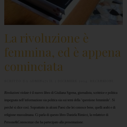
La rivoluzione è
femmina, ed è appena
cominciata
SCRITTO DA
ADMIN971
IL
3 DICEMBRE 2014
.
RECENSIONI
.
Rivoluzioni violate
è il nuovo libro di Giuliana Sgrena, giornalista, scrittrice e politica
impegnata nell’informazione sia politica sia sui temi della ‘questione femminile’. Sì
perché si dice così. Soprattutto in alcuni Paesi che lei conosce bene, quelli arabi e di
religione mussulmana. Ci parla di questo libro Daniela Rimicci, la redattrice di
Persone&Conoscenze che ha partecipato alla presentazione.