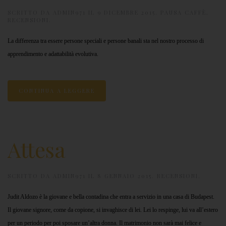
SCRITTO DA
ADMIN971
IL
9 DICEMBRE 2015
.
PAUSA CAFFÈ
,
RECENSIONI
.
La differenza tra essere persone speciali e persone banali sta nel nostro processo di
apprendimento e adattabilità evolutiva.
CONTINUA A LEGGERE
Attesa
SCRITTO DA
ADMIN971
IL
8 GENNAIO 2015
.
RECENSIONI
.
Judit Aldozo è la giovane e bella contadina che entra a servizio in una casa di Budapest.
Il giovane signore, come da copione, si invaghisce di lei. Lei lo respinge, lui va all’estero
per un periodo per poi sposare un’altra donna. Il matrimonio non sarà mai felice e