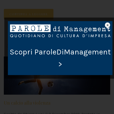
CONTINUA A LEGGERE
2
…
1
3
17
Scopri ParoleDiManagement
>
Un calcio alla violenza