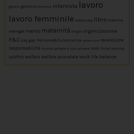
lavoro
intervista
genitore
impresa
genere
lavoro femminile
libro
leadership
mamma
maternità
marito
organizzazione
manager
moglie
P&C
Persone&Conoscenze
recensione
pay gap
professione
responsabilità
risorse umane e non umane
ruolo
Smart working
uomo
work life balance
welfare
welfare aziendale