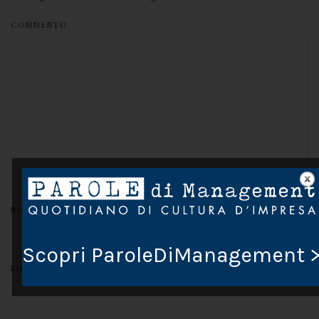
COMMENTO
NOME
*
Scopri ParoleDiManagement 
EMAIL
*