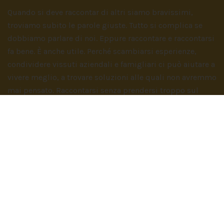
Quando si deve raccontar di altri siamo bravissimi,
troviamo subito le parole giuste. Tutto si complica se
dobbiamo parlare di noi. Eppure raccontare e raccontarsi
fa bene. È anche utile. Perché scambiarsi esperienze,
condividere vissuti aziendali e famigliari ci può aiutare a
vivere meglio, a trovare soluzioni alle quali non avremmo
mai pensato. Raccontarsi senza prendersi troppo sul
serio, però. Con quella giusta dose di ironia e leggerezza
che ci consente di dare il giusto valore alle cose.
Dirigenti disperate nasce con l’idea di condividere
pensieri e vissuti di tutti, donne e uomini. Perché tutti
giriamo in quella meravigliosa ‘centrifuga’ che è la vita.
Ma per evitare di uscirne di un altro colore o, peggio
ancora, scoloriti, uomini e donne dovrebbero imparare a
‘girare’, a volte, più in sintonia.