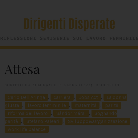
Attesa
SCRITTO DA
ADMIN971
IL
8 GENNAIO 2015
.
RECENSIONI
.
Carlo Dell'Aringa
,
carriera
,
Jobs Act
,
La donna
giusta
,
lavoro femminile
,
maternità
,
parità
,
riforma del lavoro
,
Sándor Márai
,
Sognando
parità
,
Stefano Paleari
,
Sviluppo&Organizzazione
,
work life balance