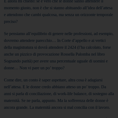
E allora mi chiedo: se è vero che le donne sanno attendere il
momento giusto, non è che si stanno abituando all’idea dell’attesa
e attendono che cambi qualcosa, ma senza un orizzonte temporale
preciso?
Se pensiamo all’equilibrio di genere nelle professioni, ad esempio,
dovremo attendere parecchio… In Corte d’appello e ai vertici
della magistratura si dovrà attendere il 2424 (l’ha calcolato, forse
anche un pizzico di provocazione Rossella Palomba nel libro
Sognando parità) per avere una percentuale uguale di uomini e
donne… Non vi pare un po’ troppo?
Come dire, un conto è saper aspettare, altra cosa è adagiarsi
nell’attesa. E le donne credo abbiano atteso un po’ troppo. Da
anni si parla di conciliazione, di work-life balance, di sostegno alla
maternità. Se ne parla, appunto. Ma la sofferenza delle donne è
ancora grande. La maternità ancora si mal concilia con il lavoro.