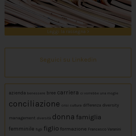
Leggi la rassegna >
Seguici su Linkedin
carriera
azienda
bree
benessere
ci vorrebbe una moglie
conciliazione
diversity
crisi
cultura
differenza
donna
famiglia
management
diversità
figlio
femminile
formazione
figli
Francesco Varanini