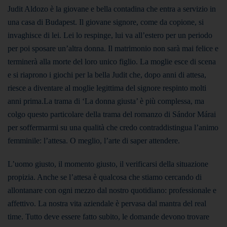
Judit Aldozo è la giovane e bella contadina che entra a servizio in
una casa di Budapest. Il giovane signore, come da copione, si
invaghisce di lei. Lei lo respinge, lui va all’estero per un periodo
per poi sposare un’altra donna. Il matrimonio non sarà mai felice e
terminerà alla morte del loro unico figlio. La moglie esce di scena
e si riaprono i giochi per la bella Judit che, dopo anni di attesa,
riesce a diventare al moglie legittima del signore respinto molti
anni prima.
La trama di ‘La donna giusta’ è più complessa, ma
colgo questo particolare della trama del romanzo di Sándor Márai
per soffermarmi su una qualità che credo contraddistingua l’animo
femminile: l’attesa.
O meglio, l’arte di saper attendere.
L’uomo giusto, il momento giusto, il verificarsi della situazione
propizia. Anche se l’attesa è qualcosa che stiamo cercando di
allontanare con ogni mezzo dal nostro quotidiano: professionale e
affettivo. La nostra vita aziendale è pervasa dal mantra del real
time. Tutto deve essere fatto subito, le domande devono trovare