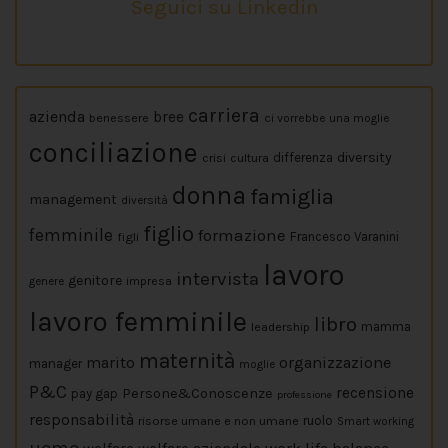
Seguici su Linkedin
carriera
azienda
bree
benessere
ci vorrebbe una moglie
conciliazione
diversity
crisi
cultura
differenza
donna
famiglia
management
diversità
figlio
femminile
formazione
figli
Francesco Varanini
lavoro
intervista
genitore
impresa
genere
lavoro femminile
libro
leadership
mamma
maternità
marito
organizzazione
manager
moglie
P&C
Persone&Conoscenze
recensione
pay gap
professione
responsabilità
risorse umane e non umane
ruolo
Smart working