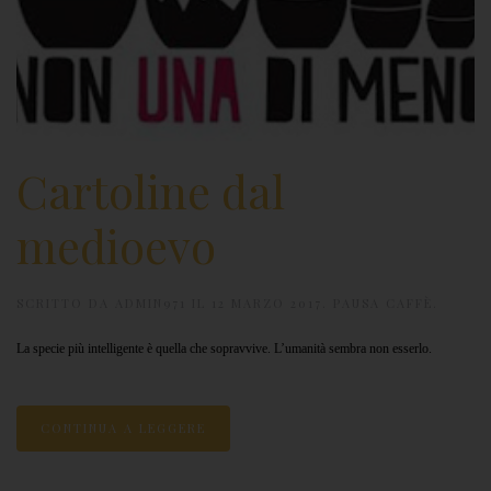
Cartoline dal
medioevo
SCRITTO DA
ADMIN971
IL
12 MARZO 2017
.
PAUSA CAFFÈ
.
La specie più intelligente è quella che sopravvive. L’umanità sembra non esserlo.
CONTINUA A LEGGERE