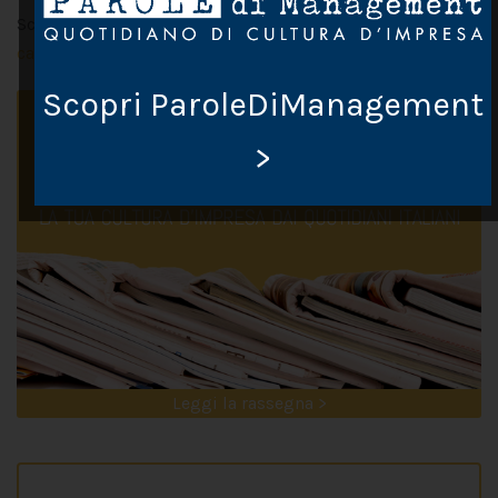
Scritto da Chiara Lupi il
13 Ottobre 2019
. Postato in
Pausa
caffè
Scopri ParoleDiManagement
>
Leggi la rassegna >