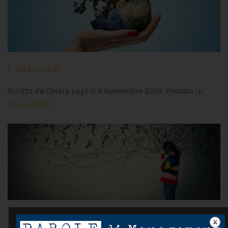
L’onda verde
Scritto da Chiara Lupi il
3 Novembre 2019
. Postato in
Pausa caffè
Limitiamo l’incertezza