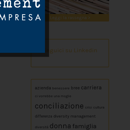
Leggi la rassegna >
Seguici su Linkedin
carriera
azienda
bree
benessere
ci vorrebbe una moglie
conciliazione
crisi
cultura
diversity management
differenza
donna
famiglia
diversità