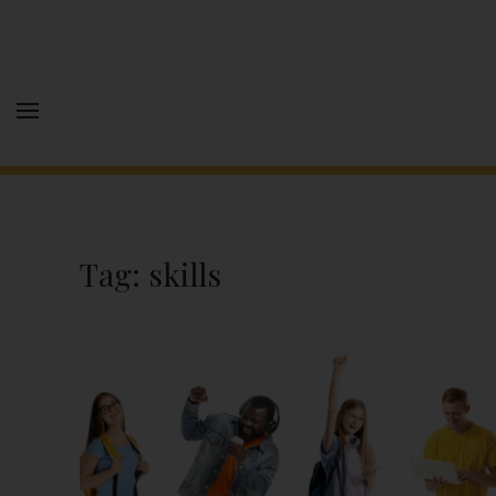
Tag:
skills