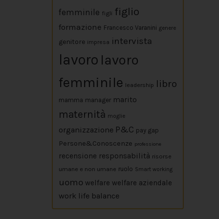
figlio
femminile
figli
formazione
Francesco Varanini
genere
intervista
genitore
impresa
lavoro
lavoro
femminile
libro
leadership
marito
mamma
manager
maternità
moglie
P&C
organizzazione
pay gap
Persone&Conoscenze
professione
responsabilità
recensione
risorse
umane e non umane
ruolo
Smart working
uomo
welfare
welfare aziendale
work life balance