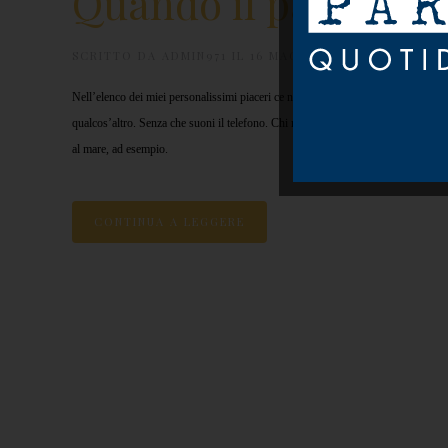
Quando il panino c
SCRITTO DA
ADMIN971
IL
16 MAGGIO 2012
.
LA SINDRO
Nell’elenco dei miei personalissimi piaceri ce n’è uno che sta in cima alla classif
qualcos’altro. Senza che suoni il telefono. Chi minimamente mi conosce può imma
al mare, ad esempio.
CONTINUA A LEGGERE