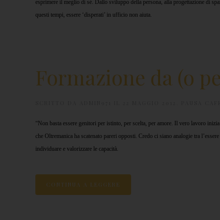
esprimere il meglio di sé. Dallo sviluppo della persona, alla progettazione di spaz
questi tempi, essere ‘disperati’ in ufficio non aiuta.
Formazione da (o pe
SCRITTO DA
ADMIN971
IL
22 MAGGIO 2012
.
PAUSA CAF
“Non basta essere genitori per istinto, per scelta, per amore. Il vero lavoro in
che Oltremanica ha scatenato pareri opposti. Credo ci siano analogie tra l’essere 
individuare e valorizzare le capacità.
CONTINUA A LEGGERE