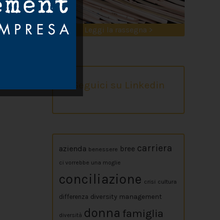
Leggi la rassegna >
lcosa, reclama
. Quando sono
Seguici su Linkedin
carriera
azienda
bree
benessere
ci vorrebbe una moglie
conciliazione
crisi
cultura
diversity management
differenza
donna
famiglia
diversità