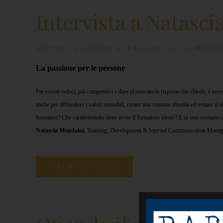
Intervista a Natasc
SCRITTO DA
ADMIN971
IL
16 MAGGIO 2012
.
LE INTERVI
La passione per le persone
Per essere veloci, più competitivi e dare al mercato le risposte che chiede, è ne
anche per diffondere i valori aziendali, creare una comune identità ed evitare il 
formatori? Che caratteristiche deve avere il formatore ideale? E in uno scenario
Natascia Mondaini
, Training, Development & Internal Communication Mana
CONTINUA A LEGGERE