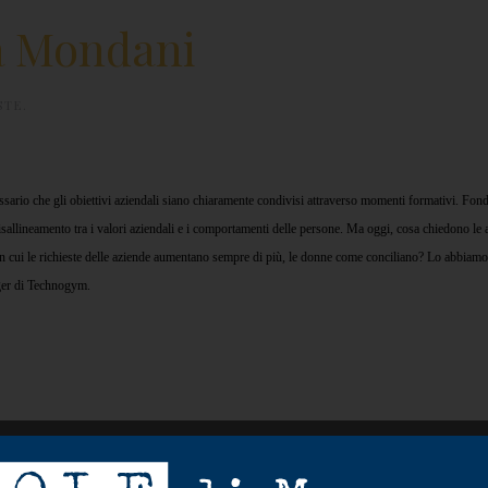
ia Mondani
STE
.
cessario che gli obiettivi aziendali siano chiaramente condivisi attraverso momenti formativi. Fon
disallineamento tra i valori aziendali e i comportamenti delle persone. Ma oggi, cosa chiedono le 
 in cui le richieste delle aziende aumentano sempre di più, le donne come conciliano? Lo abbiamo
ger di Technogym.