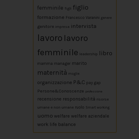
figlio
femminile
figli
formazione
Francesco Varanini
genere
intervista
genitore
impresa
lavoro
lavoro
femminile
libro
leadership
marito
mamma
manager
maternità
moglie
P&C
organizzazione
pay gap
Persone&Conoscenze
professione
responsabilità
recensione
risorse
umane e non umane
ruolo
Smart working
uomo
welfare
welfare aziendale
work life balance