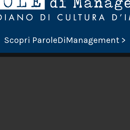
ementa l’unione
ME DI BREE
.
ica: svegliarsi e rimanere a letto a leggere, avendo la certezza che nessuno ti parla, ti chiede qua
ginare che l’evento sia piuttosto raro. Ma può raggiungere, in qualche caso, livelli di estasi
Scopri ParoleDiManagement >