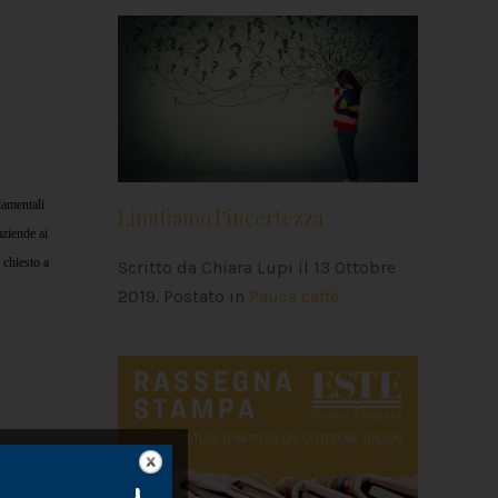
damentali
Limitiamo l’incertezza
aziende ai
 chiesto a
Scritto da Chiara Lupi il
13 Ottobre
2019
. Postato in
Pausa caffè