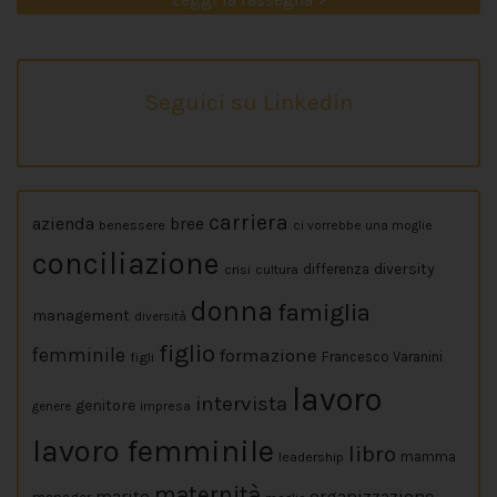
Seguici su Linkedin
carriera
azienda
bree
benessere
ci vorrebbe una moglie
conciliazione
diversity
crisi
cultura
differenza
donna
famiglia
management
diversità
figlio
femminile
formazione
figli
Francesco Varanini
lavoro
intervista
genitore
impresa
genere
lavoro femminile
libro
leadership
mamma
maternità
marito
organizzazione