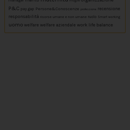
manager
moglie
P&C
Persone&Conoscenze
recensione
pay gap
professione
responsabilità
risorse umane e non umane
ruolo
Smart working
uomo
work life balance
welfare
welfare aziendale