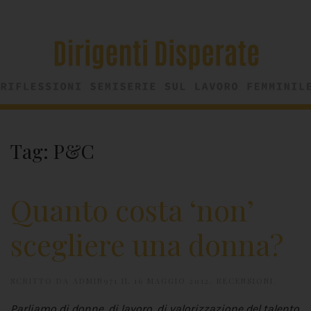
Tag:
P&C
Quanto costa ‘non’
scegliere una donna?
SCRITTO DA
ADMIN971
IL
16 MAGGIO 2012
.
RECENSIONI
.
Parliamo di donne, di lavoro, di valorizzazione del talento