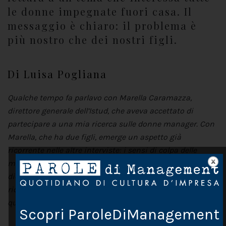
le donne impegnate fuori casa. Il
messaggio è chiaro: il problema è
più nostro che dei nostri figli.
Di Luisa Pogliana
Qualche tempo fa parlavo con Marella Caramazza,
direttore generale dell’Istud, che aveva accettato di
partecipare a una mia ricerca sulle donne manager. Con
Marella, che ha due figli, emerge un aspetto già
ricorrente nelle altre interviste: i sensi di colpa delle
mamme dirigenti rispetto ai loro bambini. Ma Marella mi
dice una cosa in più: mi piacerebbe proprio fare una
ricerca per vedere come questi figli vivono veramente
questa situazione, la realtà potrebbe essere diversa.
Scopri ParoleDiManagement