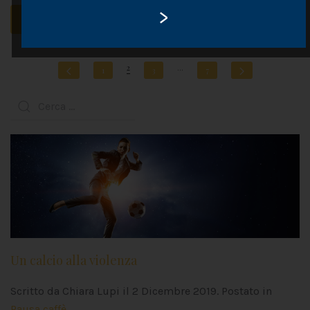
>
CONTINUA A LEGGERE
2
…
1
3
7
Un calcio alla violenza
Scritto da Chiara Lupi il
2 Dicembre 2019
. Postato in
Pausa caffè