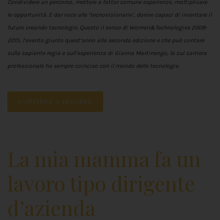
Condividere un percorso, mettere a fattor comune esperienze, moltiplicare
le opportunità. E dar voce alle ‘tecnovisionarie’, donne capaci di inventare il
futuro creando tecnologie. Questo il senso di Women&Technologies 2008-
2015, l’evento giunto quest’anno alla seconda edizione e che può contare
sulla sapiente regia e sull’esperienza di Gianna Martinengo, la cui carriera
professionale ha sempre coinciso con il mondo delle tecnologie.
CONTINUA A LEGGERE
La mia mamma fa un
lavoro tipo dirigente
d’azienda