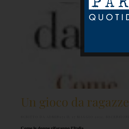
Un gioco da ragazze
SCRITTO DA
ADMIN971
IL
17 MAGGIO 2012
.
RECENSION
Come le donne rifaranno l’Italia