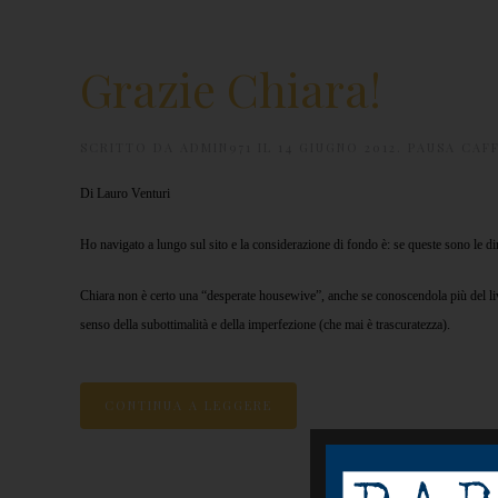
Grazie Chiara!
SCRITTO DA
ADMIN971
IL
14 GIUGNO 2012
.
PAUSA CAF
Di Lauro Venturi
Ho navigato a lungo sul sito e la considerazione di fondo è: se queste sono le dir
Chiara non è certo una “desperate housewive”, anche se conoscendola più del live
senso della subottimalità e della imperfezione (che mai è trascuratezza).
CONTINUA A LEGGERE