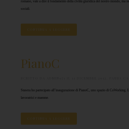
romano, vale a dire il fondamento della civiltà giuridica del nostro mondo, ma ne f
sociali.
CONTINUA A LEGGERE
PianoC
SCRITTO DA
ADMIN971
IL
11 DICEMBRE 2012
.
PAUSA CA
Stasera ho partecipato all’inaugurazione di PianoC, uno spazio di CoWorking. L’
lavoratrici e mamme.
CONTINUA A LEGGERE