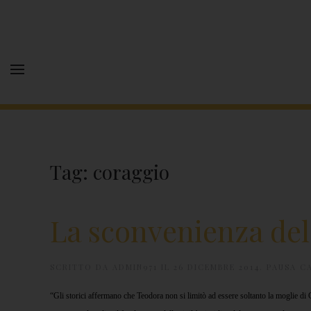
Tag:
coraggio
La sconvenienza del
SCRITTO DA
ADMIN971
IL
26 DICEMBRE 2014
.
PAUSA C
“Gli storici affermano che Teodora non si limitò ad essere soltanto la moglie di Gi