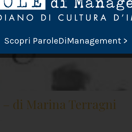
Scopri ParoleDiManagement >
 – di Marina Terragni
I
.