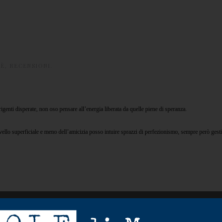
FÈ
,
RECENSIONI
.
igenti disperate, non oso pensare all’energia liberata da quelle piene di speranza.
llo superficiale e meno dell’amicizia posso intuire sprazzi di perfezionismo, sempre però gesti