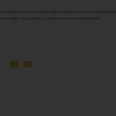
a sola donna, ma non ci sono nemmeno troppi uomini disposti a credere che il mondo gira so
 e sotto il tallone. Questa, semmai, è la malattia da cui il mondo chiede di guarire
.
1
2