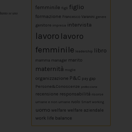
figlio
femminile
figli
ltanto se uno
formazione
Francesco Varanini
genere
intervista
genitore
impresa
lavoro
lavoro
femminile
libro
leadership
marito
mamma
manager
maternità
moglie
P&C
organizzazione
pay gap
Persone&Conoscenze
professione
responsabilità
recensione
risorse
umane e non umane
ruolo
Smart working
uomo
welfare
welfare aziendale
work life balance