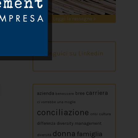
Leggi la rassegna >
Seguici su Linkedin
carriera
azienda
bree
benessere
ci vorrebbe una moglie
conciliazione
crisi
cultura
diversity management
differenza
donna
famiglia
diversità