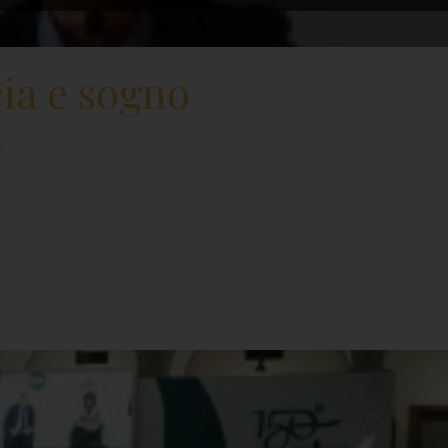
cia e sogno
È
.