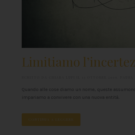
Limitiamo l’incerte
SCRITTO DA
CHIARA LUPI
IL
13 OTTOBRE 2019
.
PAUSA
Quando alle cose diamo un nome, queste assumono u
impariamo a convivere con una nuova entità.
CONTINUA A LEGGERE