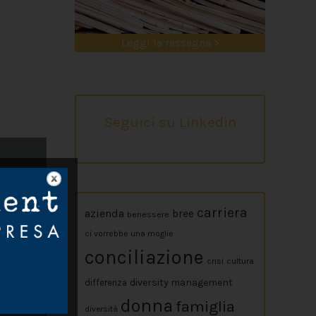
Leggi la rassegna >
Seguici su Linkedin
carriera
azienda
bree
benessere
ci vorrebbe una moglie
conciliazione
crisi
cultura
diversity management
differenza
donna
famiglia
diversità