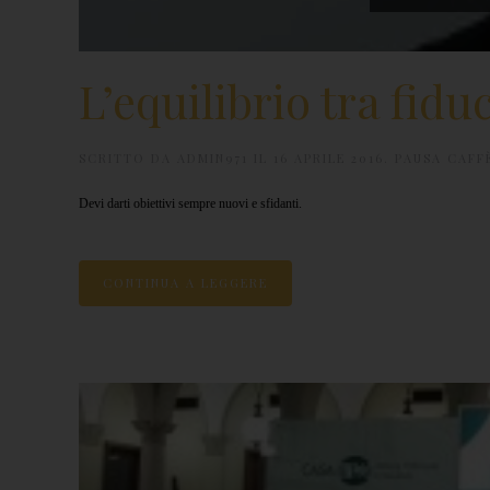
L’equilibrio tra fidu
SCRITTO DA
ADMIN971
IL
16 APRILE 2016
.
PAUSA CAFF
Devi darti obiettivi sempre nuovi e sfidanti.
CONTINUA A LEGGERE