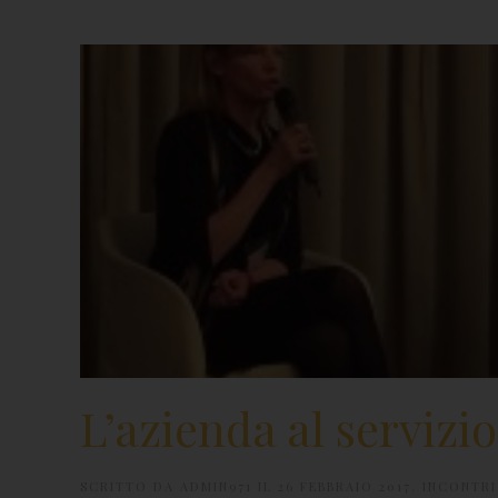
L’azienda al servizi
SCRITTO DA
ADMIN971
IL
26 FEBBRAIO 2017
.
INCONTRI