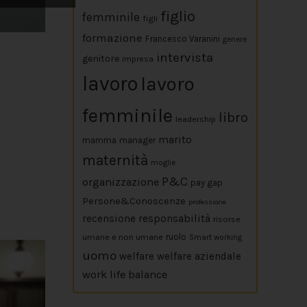
figlio
femminile
figli
formazione
Francesco Varanini
genere
intervista
genitore
impresa
lavoro
lavoro
femminile
libro
leadership
marito
mamma
manager
maternità
moglie
P&C
organizzazione
pay gap
Persone&Conoscenze
professione
responsabilità
recensione
risorse
umane e non umane
ruolo
Smart working
uomo
welfare
welfare aziendale
work life balance