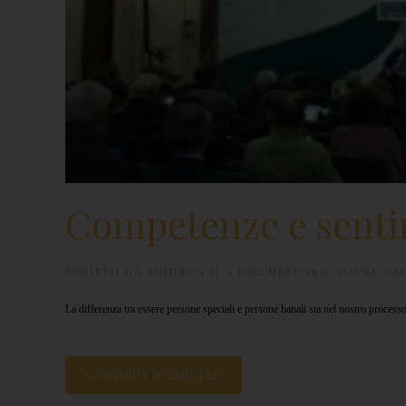
Competenze e senti
SCRITTO DA
ADMIN971
IL
9 DICEMBRE 2015
.
PAUSA CA
La differenza tra essere persone speciali e persone banali sta nel nostro processo
CONTINUA A LEGGERE