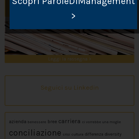
Scopri ParoleDiManagement
>
Leggi la rassegna >
Seguici su Linkedin
carriera
azienda
bree
benessere
ci vorrebbe una moglie
conciliazione
diversity
crisi
cultura
differenza