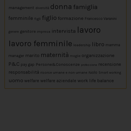
donna
famiglia
management
diversità
figlio
femminile
formazione
figli
Francesco Varanini
lavoro
intervista
genitore
impresa
genere
lavoro femminile
libro
leadership
mamma
maternità
marito
organizzazione
manager
moglie
P&C
Persone&Conoscenze
recensione
pay gap
professione
responsabilità
risorse umane e non umane
ruolo
Smart working
uomo
work life balance
welfare
welfare aziendale