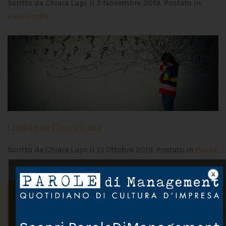
Scritto da Chiara Lupi il
3 Novembre 2019
. Postato in
Pausa caffè
Limitiamo l’incertezza
Scritto da Chiara Lupi il
13 Ottobre 2019
. Postato in
Pausa
caffè