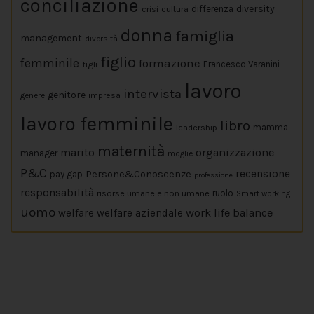
conciliazione
diversity
crisi
cultura
differenza
donna
famiglia
management
diversità
figlio
femminile
formazione
figli
Francesco Varanini
lavoro
intervista
genitore
impresa
genere
lavoro femminile
libro
leadership
mamma
maternità
marito
organizzazione
manager
moglie
P&C
Persone&Conoscenze
recensione
pay gap
professione
responsabilità
risorse umane e non umane
ruolo
Smart working
uomo
work life balance
welfare
welfare aziendale