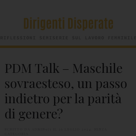
PDM Talk – Maschile
sovraesteso, un passo
indietro per la parità
di genere?
SCRITTO DA
ADMIN971
IL
26 LUGLIO 2024
. SENZA
CATEGORIA.