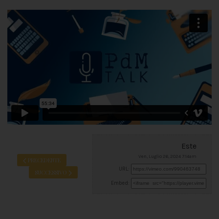
Este
Ven, Luglio 26, 2024 7:14am
PRECEDENTE
URL:
SUCCESSIVO
Embed: