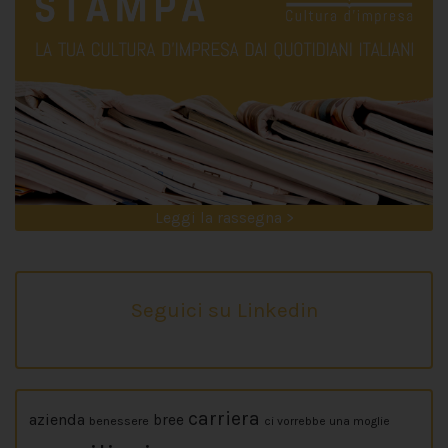
Leggi la rassegna >
Seguici su Linkedin
carriera
azienda
bree
benessere
ci vorrebbe una moglie