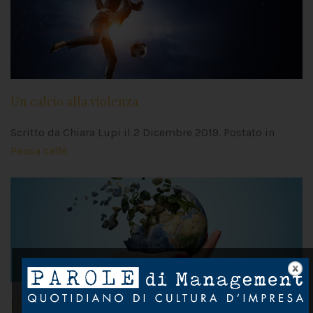
Un calcio alla violenza
Scritto da Chiara Lupi il
2 Dicembre 2019
. Postato in
Pausa caffè
L’onda verde