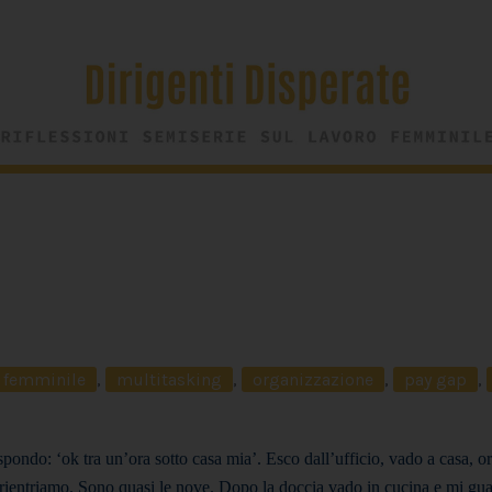
.
o femminile
,
multitasking
,
organizzazione
,
pay gap
,
ondo: ‘ok tra un’ora sotto casa mia’.
Esco dall’ufficio, vado a casa, o
 rientriamo. Sono quasi le nove. Dopo la doccia vado in cucina e mi gu