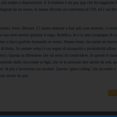
ù tempo a disposizione. E il risultato è un pay gap che ha raggiunto li
adagnati da un uomo, le donne devono accontentarsi di 550, ed è sul div
emmo, forse, liberare. Ci siamo abituate a fare più cose insieme, ci sen
a una mail mentre giriamo il sugo. Rettifico. Io e la mia compagna di co
amo a farci qualche domanda su senso. Stiamo bene, facciamo un lavoro
 fretta. Se andare veloci è un segno di prosperità e produttività allora 
ci. Questa la riflessione che mi sento di condividere. In questo 8 mar
rtendo dalle cioccolate ai figli, che se la possono fare anche da soli, q
’ di più e lavoriamo sui risultati. Questo ‘glass ceiling’ che incombe e 
endo anche da qui.
SUC