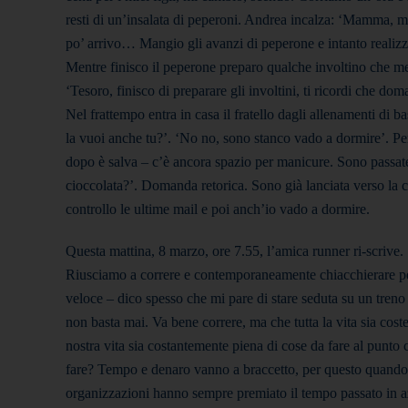
resti di un’insalata di peperoni. Andrea incalza: ‘Mamma, mi
po’ arrivo… Mangio gli avanzi di peperone e intanto realizz
Mentre finisco il peperone preparo qualche involtino che me
‘Tesoro, finisco di preparare gli involtini, ti ricordi che do
Nel frattempo entra in casa il fratello dagli allenamenti di ba
la vuoi anche tu?’. ‘No no, sono stanco vado a dormire’. Per
dopo è salva – c’è ancora spazio per manicure. Sono passate
cioccolata?’. Domanda retorica. Sono già lanciata verso la c
controllo le ultime mail e poi anch’io vado a dormire.
Questa mattina, 8 marzo, ore 7.55, l’amica runner ri-scrive.
Riusciamo a correre e contemporaneamente chiacchierare per
veloce – dico spesso che mi pare di stare seduta su un treno 
non basta mai. Va bene correre, ma che tutta la vita sia coste
nostra vita sia costantemente piena di cose da fare al punt
fare? Tempo e denaro vanno a braccetto, per questo quando 
organizzazioni hanno sempre premiato il tempo passato in azi