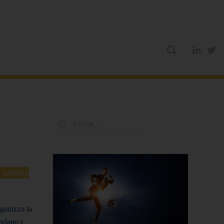
soffitto
rganizzo la
ardano i