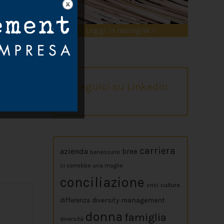
Leggi la rassegna >
 alle loro
Seguici su Linkedin
carriera
azienda
bree
benessere
ci vorrebbe una moglie
conciliazione
crisi
cultura
diversity management
differenza
donna
famiglia
diversità