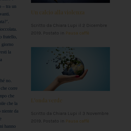
o – tra un
Un calcio alla violenza
vanti.
ta?’.
Scritto da Chiara Lupi il
2 Dicembre
ioccolata.
2019
. Postato in
Pausa caffè
 fratello,
l giorno
esti la
sa
ché no.
 che corre
empo che
L’onda verde
ile che la
o niente da
Scritto da Chiara Lupi il
3 Novembre
e
2019
. Postato in
Pausa caffè
ini hanno