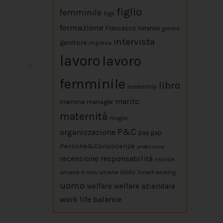
figlio
femminile
figli
formazione
Francesco Varanini
genere
intervista
genitore
impresa
lavoro
lavoro
femminile
libro
leadership
marito
mamma
manager
maternità
moglie
P&C
organizzazione
pay gap
Persone&Conoscenze
professione
responsabilità
recensione
risorse
umane e non umane
ruolo
Smart working
uomo
welfare
welfare aziendale
work life balance