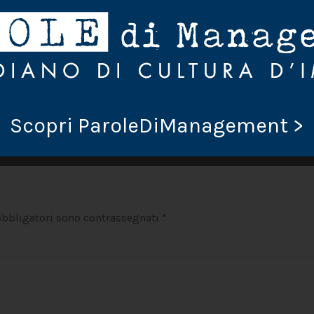
educativo, dire di sì ad ogni richiesta dei figli? Diciamo di sì
Scopri ParoleDiManagement >
nti?
 obbligatori sono contrassegnati
*