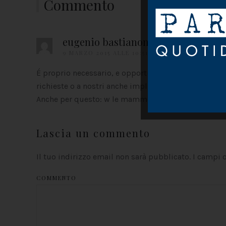
Commento
eugenio bastianon
9 MARZO 2015 ALLE 10:51 AM
É proprio necessario, e opportuno dal punto di vista 
richieste o a nostri anche impliciti bisogni/sentime
Anche per questo: w le mamme!
Lascia un commento
Il tuo indirizzo email non sarà pubblicato. I campi
COMMENTO