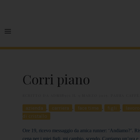
Corri piano
SCRITTO DA
ADMIN971
IL
9 MARZO 2015
.
PAUSA CAFFÈ
azienda
,
carriera
,
face time
,
figli
,
lavor
di cristallo
Ore 19, ricevo messaggio da amica runner: ‘Andiamo?’. Risp
cena per i miei figli, mi cambio, scendo. Corriamo un’ora e