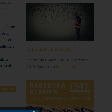
velli di
ario
tiamo bene
rse ci
 che ci
rallentare
Limitiamo l’incertezza
zo
ualche
Scritto da Chiara Lupi il
13 Ottobre
ostacola le
2019
. Postato in
Pausa caffè
CESSIVO