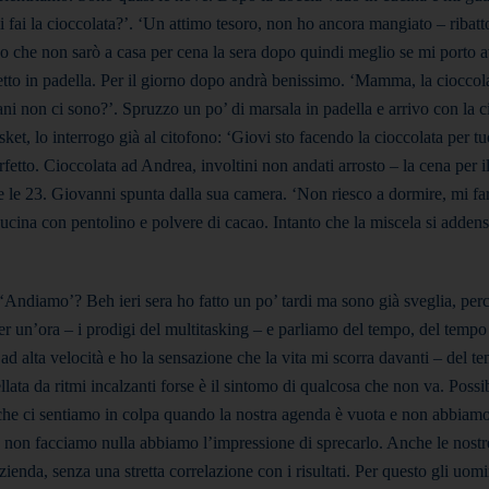
 fai la cioccolata?’. ‘Un attimo tesoro, non ho ancora mangiato – ribatt
o che non sarò a casa per cena la sera dopo quindi meglio se mi porto a
tto in padella. Per il giorno dopo andrà benissimo. ‘Mamma, la cioccola
mani non ci sono?’. Spruzzo un po’ di marsala in padella e arrivo con la c
sket, lo interrogo già al citofono: ‘Giovi sto facendo la cioccolata per tuo
fetto. Cioccolata ad Andrea, involtini non andati arrosto – la cena per i
 le 23. Giovanni spunta dalla sua camera. ‘Non riesco a dormire, mi far
ucina con pentolino e polvere di cacao. Intanto che la miscela si adden
 ‘Andiamo’? Beh ieri sera ho fatto un po’ tardi ma sono già sveglia, per
 un’ora – i prodigi del multitasking – e parliamo del tempo, del tempo
ad alta velocità e ho la sensazione che la vita mi scorra davanti – del t
llata da ritmi incalzanti forse è il sintomo di qualcosa che non va. Possib
o che ci sentiamo in colpa quando la nostra agenda è vuota e non abbiam
non facciamo nulla abbiamo l’impressione di sprecarlo. Anche le nostr
enda, senza una stretta correlazione con i risultati. Per questo gli uom