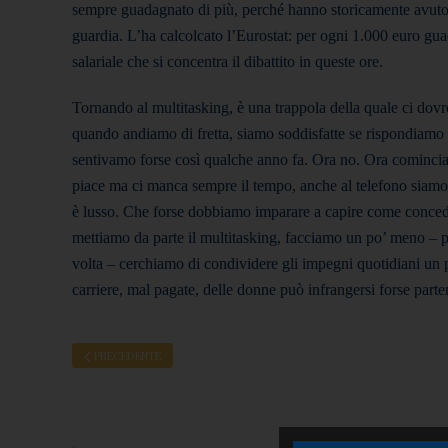
sempre guadagnato di più, perché hanno storicamente avuto pi
guardia. L’ha calcolcato l’Eurostat: per ogni 1.000 euro gu
salariale che si concentra il dibattito in queste ore.
Tornando al multitasking, è una trappola della quale ci dovr
quando andiamo di fretta, siamo soddisfatte se rispondiamo 
sentivamo forse così qualche anno fa. Ora no. Ora cominci
piace ma ci manca sempre il tempo, anche al telefono siamo di
è lusso. Che forse dobbiamo imparare a capire come conceder
mettiamo da parte il multitasking, facciamo un po’ meno – pa
volta – cerchiamo di condividere gli impegni quotidiani un po
carriere, mal pagate, delle donne può infrangersi forse part
PRECEDENTE