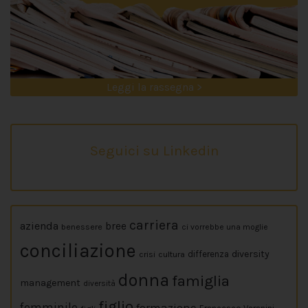
Leggi la rassegna >
Seguici su Linkedin
carriera
azienda
bree
benessere
ci vorrebbe una moglie
conciliazione
diversity
crisi
cultura
differenza
donna
famiglia
management
diversità
figlio
femminile
formazione