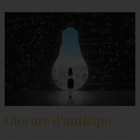
Giocare d’anticipo
SCRITTO DA
CHIARA LUPI
IL
17 GIUGNO 2019
.
PAUSA CAFFÈ
.