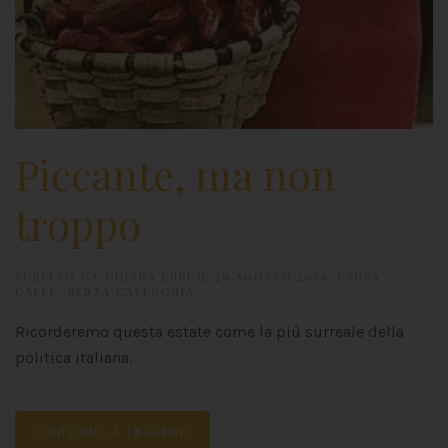
Piccante, ma non
troppo
SCRITTO DA
CHIARA LUPI
IL
29 AGOSTO 2019
.
PAUSA
CAFFÈ
,
SENZA CATEGORIA
.
Ricorderemo questa estate come la più surreale della
politica italiana.
CONTINUA A LEGGERE