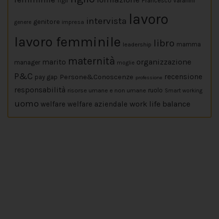
figli
Francesco Varanini
lavoro
intervista
genitore
impresa
genere
lavoro femminile
libro
leadership
mamma
maternità
marito
organizzazione
manager
moglie
P&C
Persone&Conoscenze
recensione
pay gap
professione
responsabilità
risorse umane e non umane
ruolo
Smart working
uomo
work life balance
welfare
welfare aziendale