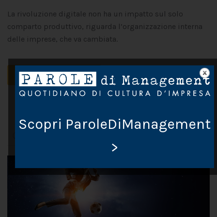
La rivoluzione digitale non ha un impatto sul solo
comparto produttivo, riguarda l’organizzazione interna
delle imprese, che va cambiata.
CONTINUA A LEGGERE
2
…
1
3
59
Scopri ParoleDiManagement
>