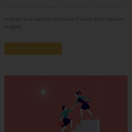
SCRITTO DA
CHIARA LUPI
IL
31 LUGLIO 2019
.
PAUSA CAFFÈ
.
In fondo a un cassetto ho trovato il diario delle ‘vacanze
surgela’.
CONTINUA A LEGGERE