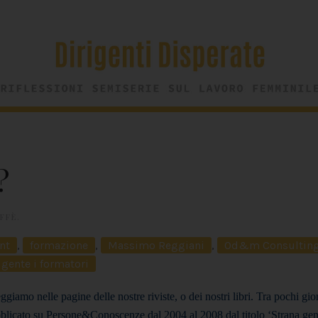
?
FFÈ
.
nt
,
formazione
,
Massimo Reggiani
,
Od&m Consultin
 gente i formatori
eggiamo nelle pagine delle nostre riviste, o dei nostri libri.
Tra pochi gior
bblicato su Persone&Conoscenze dal 2004 al 2008 dal titolo ‘Strana gen