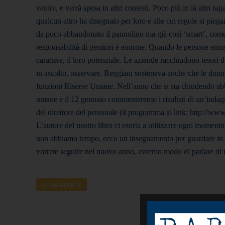
venire, e verrà spesa in altri contesti. Poco più in là altri r
qualcun altro ha disegnato per loro e alle cui regole si pieg
da poco abbandonato il pannolino ma già così ‘smart’, come
responsabilità di genitori è enorme. Quando le persone entrano
carattere, il loro potenziale. Le aziende racchiudono tesori d
in ascolto, osservare. Reggiani sosteneva anche che le donn
funzioni Risorse Umane. Nell’anno che si sta chiudendo abbi
umane e il 12 gennaio commenteremo i risultati di un’inda
del direttore del personale (il programma al link: http://
L’autore del nostro libro ci esorta a utilizzare ogni momen
non abbiamo tempo, ecco un insegnamento per guardare in m
vorrete seguire nel nuovo anno, avremo modo di parlare di m
PRECEDENTE