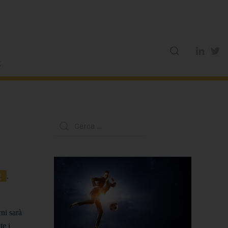
g
,
ni sarà
te i