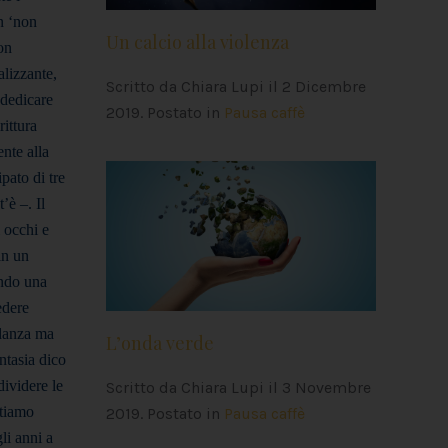
un ‘non
Un calcio alla violenza
on
alizzante,
Scritto da Chiara Lupi il
2 Dicembre
 dedicare
2019
. Postato in
Pausa caffè
rittura
ente alla
pato di tre
’è –. Il
i occhi e
in un
endo una
edere
 danza ma
L’onda verde
ntasia dico
dividere le
Scritto da Chiara Lupi il
3 Novembre
rtiamo
2019
. Postato in
Pausa caffè
li anni a