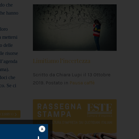
ndo che
 che hanno
 loro
a mettersi
o delle
le risorse
Limitiamo l’incertezza
ll’agenda
mma).
Scritto da Chiara Lupi il
13 Ottobre
doci che
2019
. Postato in
Pausa caffè
o. Se ci
CESSIVO