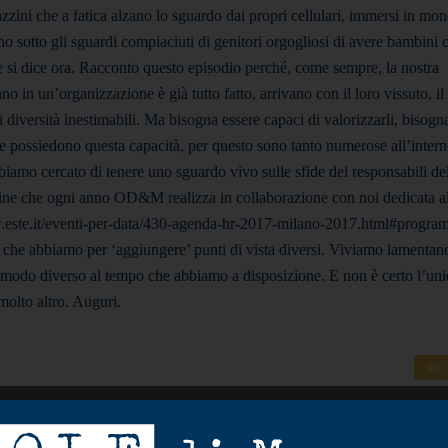
agazzini che a fatica alzano lo sguardo dai propri cellulari, immersi in mo
ano sotto gli sguardi compiaciuti di genitori orgogliosi di avere bambini
 si dice ora. Racconto questo episodio perché, come sempre, la nostra
 in un’organizzazione è già tutto fatto, arrivano con il loro vissuto, il
i diversità inestimabili. Ma bisogna essere capaci di valorizzarli, bisogn
e possiedono questa capacità, per questo sono tanto numerose all’intern
amo cercato di tenere uno sguardo vivo sulle sfide dei responsabili del
gine che ogni anno OD&M realizza in collaborazione con noi dedicata a
www.este.it/eventi-per-data/430-agenda-hr-2017-milano-2017.html#progra
to che abbiamo per ‘aggiungere’ punti di vista diversi. Viviamo lamentan
odo diverso al tempo che abbiamo a disposizione. E non è certo l’unic
olto altro. Auguri.
SUC