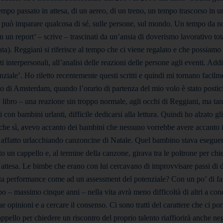
tempo passato in attesa, di un aereo, di un treno, un tempo trascorso in 
 si può imparare qualcosa di sé, sulle persone, sul mondo. Un tempo da n
n un report’ – scrive – trascinati da un’ansia di doverismo lavorativo tot
ta). Reggiani si riferisce al tempo che ci viene regalato e che possiamo
 interpersonali, all’analisi delle reazioni delle persone agli eventi. Addi
ziale’. Ho riletto recentemente questi scritti e quindi mi tornano facilm
to di Amsterdam, quando l’orario di partenza del mio volo è stato postici
n libro – una reazione sin troppo normale, agli occhi di Reggiani, ma tant
con bambini urlanti, difficile dedicarsi alla lettura. Quindi ho alzato gl
a che sì, avevo accanto dei bambini che nessuno vorrebbe avere accanto 
a affatto urlacchiando canzoncine di Natale. Quel bambino stava esegu
o un cappello e, al termine della canzone, girava tra le poltrone per chi
 attesa. Le bimbe che erano con lui cercavano di improvvisare passi di
sta performance come ad un assessment del potenziale? Con un po’ di fa
 – massimo cinque anni – nella vita avrà meno difficoltà di altri a con
e opinioni e a cercare il consenso. Ci sono tratti del carattere che ci po
ppello per chiedere un riscontro del proprio talento riaffiorirà anche neg