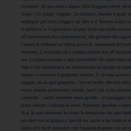
formatori’. In una rubrica datata 2004 Reggiani riflette sul 
luogo’. Un tempo ‘regalato’, lo definisce, durante il quale
impiegare per forza a leggere un libro o a ‘buttarsi avanti co
lo definisce (e l’espressione mi pare molto ma molto azzecca
all’osservazione dei comportamenti, alla gestione dei rapporti
l’autore la definisce un’ottima prova di ‘assessment del poten
memoria. L’occasione mi è capitata proprio ieri, all’aeropor
ore. La prima reazione è stata prevedibile. Ho tirato fuori u
fatto è che vicinissimi a me stazionavano un gruppo di adulti 
iniziato a osservare il gruppetto molesto. E mi sono accort
viaggio, ma in quel gruppetto c’era un bimbo che non stav
vera e propria performance canora, tant’è che si era procurat
caramelle – anche monetine erano gradite – ai passeggeri in
senza riuscire a rubargli la scena. Possiamo guardare a que
di sì. In quel momento ho avuto la sensazione che quel bimbo
sue idee con un gruppo e, perché no, anche a far valere le su
dietro ed è facile prevedere che l’audacia di girare con un ca