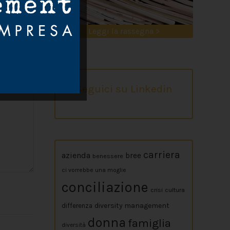
Leggi la rassegna >
Seguici su Linkedin
carriera
azienda
bree
benessere
ci vorrebbe una moglie
conciliazione
crisi
cultura
diversity management
differenza
donna
famiglia
diversità