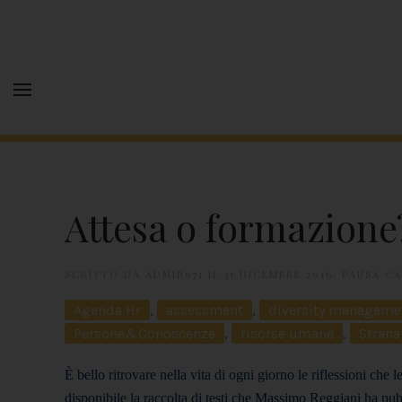
Attesa o formazione
SCRITTO DA
ADMIN971
IL
31 DICEMBRE 2016
.
PAUSA CA
Agenda Hr
,
assessment
,
diversity manageme
Persone&Conoscenze
,
risorse umane
,
Strana
È bello ritrovare nella vita di ogni giorno le riflessioni che l
disponibile la raccolta di testi che Massimo Reggiani ha pu