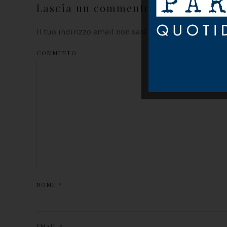
Lascia un commento
Il tuo indirizzo email non sarà pubblicato. I campi
COMMENTO
NOME
*
EMAIL
*