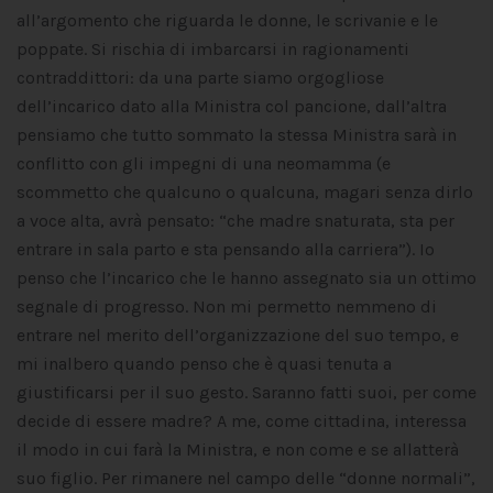
all’argomento che riguarda le donne, le scrivanie e le
poppate. Si rischia di imbarcarsi in ragionamenti
contraddittori: da una parte siamo orgogliose
dell’incarico dato alla Ministra col pancione, dall’altra
pensiamo che tutto sommato la stessa Ministra sarà in
conflitto con gli impegni di una neomamma (e
scommetto che qualcuno o qualcuna, magari senza dirlo
a voce alta, avrà pensato: “che madre snaturata, sta per
entrare in sala parto e sta pensando alla carriera”). Io
penso che l’incarico che le hanno assegnato sia un ottimo
segnale di progresso. Non mi permetto nemmeno di
entrare nel merito dell’organizzazione del suo tempo, e
mi inalbero quando penso che è quasi tenuta a
giustificarsi per il suo gesto. Saranno fatti suoi, per come
decide di essere madre? A me, come cittadina, interessa
il modo in cui farà la Ministra, e non come e se allatterà
suo figlio. Per rimanere nel campo delle “donne normali”,