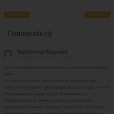
PRECEDENTE
SUCCESSIVO
Comments (5)
Mariateresa Magarini
23 FEBBRAIO 2014 ALLE 9:08 PM
Non si allatta alla scrivania e non si lavora subito dopo il
parto.
Noi comuni mortali, non possiamo permettercelo. I
nostri ritmi di lavoro, gli impegni dei nostri figli, le mille
incombenze da svolgere quotidianamente, ci
impedirebbero di vivere in pieno quel delicato e
complesso momento che sono i primi mesi di vita dei
nostri figli. In nome di quale gratificazione lavorativa