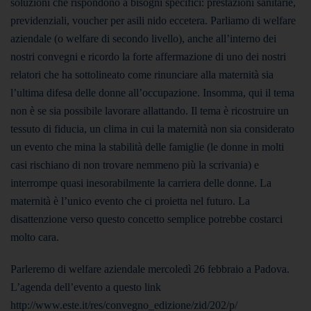
soluzioni che rispondono a bisogni specifici: prestazioni sanitarie,
previdenziali, voucher per asili nido eccetera. Parliamo di welfare
aziendale (o welfare di secondo livello), anche all’interno dei
nostri convegni e ricordo la forte affermazione di uno dei nostri
relatori che ha sottolineato come rinunciare alla maternità sia
l’ultima difesa delle donne all’occupazione. Insomma, qui il tema
non è se sia possibile lavorare allattando. Il tema è ricostruire un
tessuto di fiducia, un clima in cui la maternità non sia considerato
un evento che mina la stabilità delle famiglie (le donne in molti
casi rischiano di non trovare nemmeno più la scrivania) e
interrompe quasi inesorabilmente la carriera delle donne. La
maternità è l’unico evento che ci proietta nel futuro. La
disattenzione verso questo concetto semplice potrebbe costarci
molto cara.
Parleremo di welfare aziendale mercoledì 26 febbraio a Padova.
L’agenda dell’evento a questo link
http://www.este.it/res/convegno_edizione/zid/202/p/