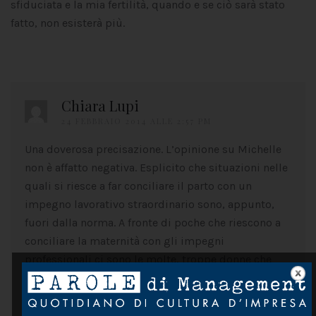
sfiduciata e la mia fertilità, quando e se ciò sarà stato
fatto, non esisterà più.
Chiara Lupi
24 FEBBRAIO 2014 ALLE 2:57 PM
Una doverosa precisazione. L’opinione su Michelle
non è affatto negativa. Esplicito che situazioni nelle
quali si riesce a far conciliare il parto con un
impegno lavorativo straordinario sono, appunto,
fuori dalla norma. A fronte di poche che riescono a
conciliare la maternità con gli impegni
professionali ci sono le molte, troppe donne che
non riescono nemmeno ad avvicinarsi all’idea della
maternità. Ed è a queste donne che le istituzioni, e
anche le aziende, devono prestare attenzione.