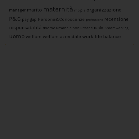
maternità
marito
organizzazione
manager
moglie
P&C
Persone&Conoscenze
recensione
pay gap
professione
responsabilità
risorse umane e non umane
ruolo
Smart working
uomo
work life balance
welfare
welfare aziendale