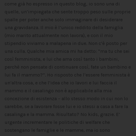
come già ho espresso in questo blog, io sono una di
quelle, un’impiegata che sente troppo peso sulle proprie
spalle per poter anche solo immaginare di desiderare
una gravidanza. Il mio è l’unico reddito della famiglia
(mio marito attualmente non lavora), e con il mio
stipendio viviamo a malapena in due. Non c’è posto per
una culla. Qualche mia amica mi ha detto: “ma tu che sei
così femminista, e lui che ama così tanto i bambini,
perchè non pensate di continuare così, fate un bambino e
lui fa il mammo?”. Ho risposto che l’essere femminista è
un’altra cosa, e che l’idea che io lavori e lui faccia il
mammo e il casalingo non è applicabile alla mia
concezione di esistenza – allo stesso modo in cui non lo
sarebbe, se a lavorare fosse lui e io stessi a casa a fare la
casalinga e la mamma. Risultato? No kids, grazie. E’
urgente incrementare le politiche di welfare che
sostengano le famiglie e le mamme, ma io sono