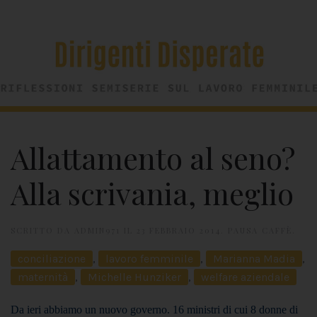
Allattamento al seno?
Alla scrivania, meglio
SCRITTO DA
ADMIN971
IL
23 FEBBRAIO 2014
.
PAUSA CAFFÈ
.
conciliazione
,
lavoro femminile
,
Marianna Madia
,
maternità
,
Michelle Hunziker
,
welfare aziendale
Da ieri abbiamo un nuovo governo. 16 ministri di cui 8 donne di