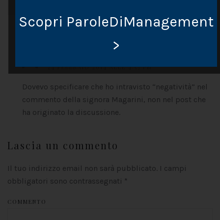
Scopri ParoleDiManagement
>
Malouine
24 FEBBRAIO 2014 ALLE 4:53 PM
Dovevo specificare che ho intravisto “negatività” nel
commento della signora Magarini, non nel post che
ha originato la discussione.
Lascia un commento
Il tuo indirizzo email non sarà pubblicato. I campi
obbligatori sono contrassegnati
*
COMMENTO