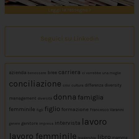
Leggi la rassegna >
Seguici su Linkedin
carriera
azienda
bree
benessere
ci vorrebbe una moglie
conciliazione
diversity
crisi
cultura
differenza
donna
famiglia
management
diversità
figlio
femminile
formazione
figli
Francesco Varanini
lavoro
intervista
genitore
impresa
genere
lavoro femminile
libro
leadership
mamma