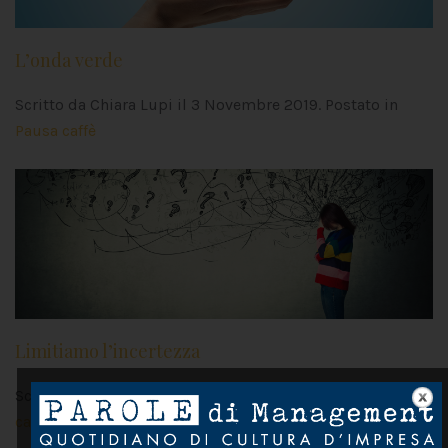
L’onda verde
Scritto da Chiara Lupi il
3 Novembre 2019
. Postato in
Pausa caffè
Limitiamo l’incertezza
Scritto da Chiara Lupi il
13 Ottobre 2019
. Postato in
Pausa
caffè