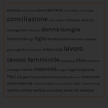
carriera
azienda
bree
benessere
ci vorrebbe una moglie
conciliazione
diversity
crisi
cultura
differenza
donna
famiglia
management
diversità
figlio
femminile
formazione
figli
Francesco Varanini
lavoro
intervista
genitore
impresa
genere
lavoro femminile
libro
leadership
mamma
maternità
marito
organizzazione
manager
moglie
P&C
Persone&Conoscenze
recensione
pay gap
professione
responsabilità
risorse umane e non umane
ruolo
Smart working
uomo
work life balance
welfare
welfare aziendale