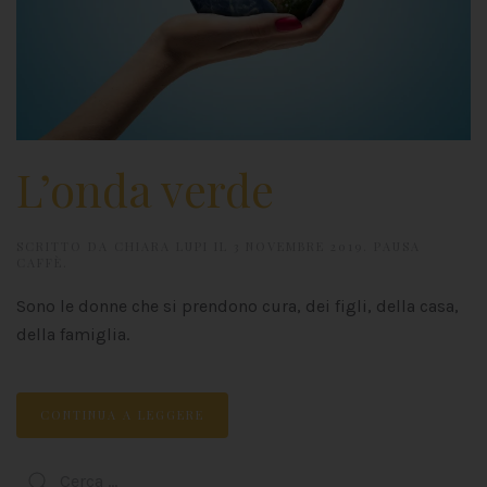
L’onda verde
SCRITTO DA
CHIARA LUPI
IL
3 NOVEMBRE 2019
.
PAUSA
CAFFÈ
.
Sono le donne che si prendono cura, dei figli, della casa,
della famiglia.
CONTINUA A LEGGERE