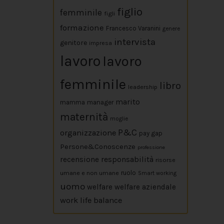
figlio
femminile
figli
formazione
Francesco Varanini
genere
intervista
genitore
impresa
lavoro
lavoro
femminile
libro
leadership
marito
mamma
manager
maternità
moglie
P&C
organizzazione
pay gap
Persone&Conoscenze
professione
responsabilità
recensione
risorse
umane e non umane
ruolo
Smart working
uomo
welfare
welfare aziendale
work life balance