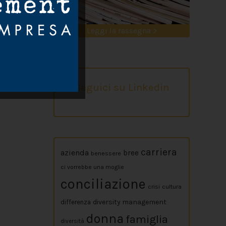
Leggi la rassegna >
Seguici su Linkedin
carriera
azienda
bree
benessere
ci vorrebbe una moglie
conciliazione
crisi
cultura
diversity management
differenza
donna
famiglia
diversità