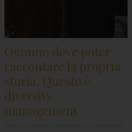
Ognuno deve poter
raccontare la propria
storia. Questo è
diversity
management
SCRITTO DA
ADMIN971
IL
16 NOVEMBRE 2016
.
PAUSA CAFFÈ
.