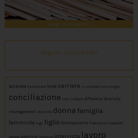
Leggi la rassegna >
Seguici su Linkedin
carriera
azienda
bree
benessere
ci vorrebbe una moglie
conciliazione
diversity
crisi
cultura
differenza
donna
famiglia
management
diversità
figlio
femminile
formazione
figli
Francesco Varanini
lavoro
intervista
genitore
impresa
genere