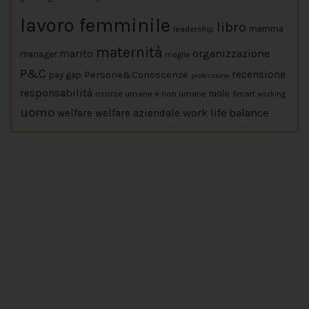
lavoro femminile
libro
leadership
mamma
maternità
marito
organizzazione
manager
moglie
P&C
Persone&Conoscenze
recensione
pay gap
professione
responsabilità
risorse umane e non umane
ruolo
Smart working
uomo
work life balance
welfare
welfare aziendale