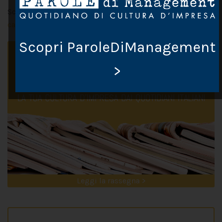
Scritto da Chiara Lupi il
13 Ottobre 2019
. Postato in
Pausa
caffè
Scopri ParoleDiManagement
>
Leggi la rassegna >