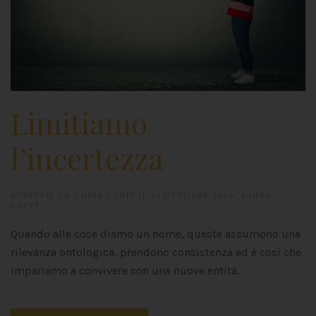
Limitiamo
l’incertezza
SCRITTO DA
CHIARA LUPI
IL
13 OTTOBRE 2019
.
PAUSA
CAFFÈ
.
Quando alle cose diamo un nome, queste assumono una
rilevanza ontologica, prendono consistenza ed è così che
impariamo a convivere con una nuova entità.