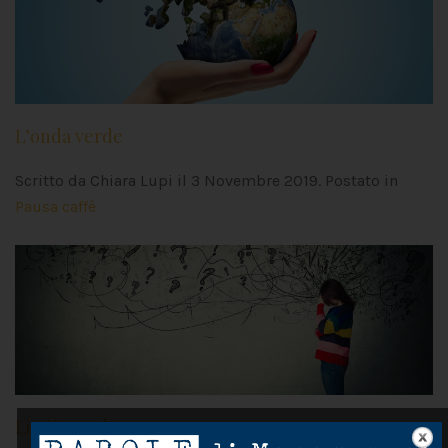
L’onda verde
Scritto da Chiara Lupi il
3 Novembre 2019
. Postato in
Pausa caffè
Limitiamo l’incertezza