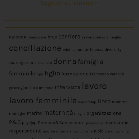
Seguici su Linkedin
carriera
azienda
bree
benessere
ci vorrebbe una moglie
conciliazione
diversity
crisi
cultura
differenza
donna
famiglia
management
diversità
figlio
femminile
formazione
figli
Francesco Varanini
lavoro
intervista
genitore
impresa
genere
lavoro femminile
libro
leadership
mamma
maternità
marito
organizzazione
manager
moglie
P&C
Persone&Conoscenze
recensione
pay gap
professione
responsabilità
risorse umane e non umane
ruolo
Smart working