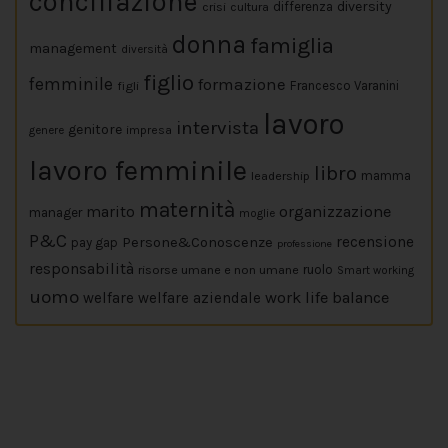
conciliazione
diversity
crisi
cultura
differenza
donna
famiglia
management
diversità
figlio
femminile
formazione
figli
Francesco Varanini
lavoro
intervista
genitore
impresa
genere
lavoro femminile
libro
leadership
mamma
maternità
marito
organizzazione
manager
moglie
P&C
Persone&Conoscenze
recensione
pay gap
professione
responsabilità
risorse umane e non umane
ruolo
Smart working
uomo
work life balance
welfare
welfare aziendale