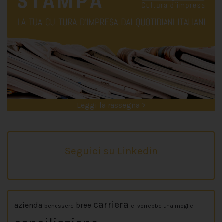
Leggi la rassegna >
Seguici su Linkedin
carriera
azienda
bree
benessere
ci vorrebbe una moglie