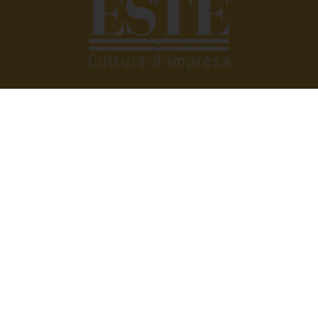
Quando si deve raccontar di altri siamo bravissimi,
troviamo subito le parole giuste. Tutto si complica se
dobbiamo parlare di noi. Eppure raccontare e raccontarsi
fa bene. È anche utile. Perché scambiarsi esperienze,
condividere vissuti aziendali e famigliari ci può aiutare a
vivere meglio, a trovare soluzioni alle quali non avremmo
mai pensato. Raccontarsi senza prendersi troppo sul
serio, però. Con quella giusta dose di ironia e leggerezza
che ci consente di dare il giusto valore alle cose.
Dirigenti disperate nasce con l’idea di condividere
pensieri e vissuti di tutti, donne e uomini. Perché tutti
giriamo in quella meravigliosa ‘centrifuga’ che è la vita.
Ma per evitare di uscirne di un altro colore o, peggio