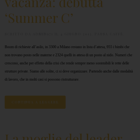
vacanza: debutta
‘Summer C’
SCRITTO DA
ADMIN971
IL
4 GIUGNO 2013
.
PAUSA CAFFÈ
.
Boom di richieste all’asilo, in 3300 a Milano restano in lista d’attesa, 955 i bimbi che
non trovano posto nelle materne e 2324 quelli in attesa di un posto al nido. Numeri che
crescono, anche per effetto della crisi che rende sempre meno sostenibili le rette delle
strutture private.
Siamo alle solite, ci si deve organizzare. Partendo anche dalle modalità
di lavoro, che in molti casi si possono ristrutturare.
CONTINUA A LEGGERE
La moglie del leader