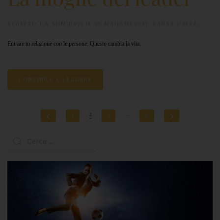
SCRITTO DA
ADMIN971
IL
26 MAGGIO 2013
.
PAUSA CAFFÈ
.
Entrare in relazione con le persone. Questo cambia la vita.
CONTINUA A LEGGERE
2
…
1
3
6