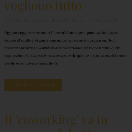
vogliono tutto
SCRITTO DA
ADMIN971
IL
25 GIUGNO 2013
.
PAUSA CAFFÈ
.
Oggi pomeriggio ci troveremo in Università Cattolica per il primo tavolo di lavoro
dedicato all’equilibrio di genere come nuova frontiera nelle organizzazioni. Temi
ricorrenti: conciliazione, worklife balance, valorizzazione del talento femminile nelle
organizzazioni. Chissà perché, ma la sensazione che questi temi siano ancora di interesse
prevalente dell’universo femminile c’è.
CONTINUA A LEGGERE
Il ‘coworking’ va in