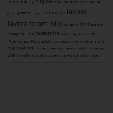
figlio
femminile
formazione
figli
Francesco Varanini
lavoro
intervista
genitore
impresa
genere
lavoro femminile
libro
leadership
mamma
maternità
marito
organizzazione
manager
moglie
P&C
Persone&Conoscenze
recensione
pay gap
professione
responsabilità
risorse umane e non umane
ruolo
Smart working
uomo
work life balance
welfare
welfare aziendale