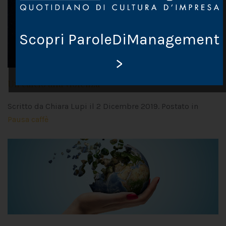
Scopri ParoleDiManagement
>
Un calcio alla violenza
Scritto da Chiara Lupi il
2 Dicembre 2019
. Postato in
Pausa caffè