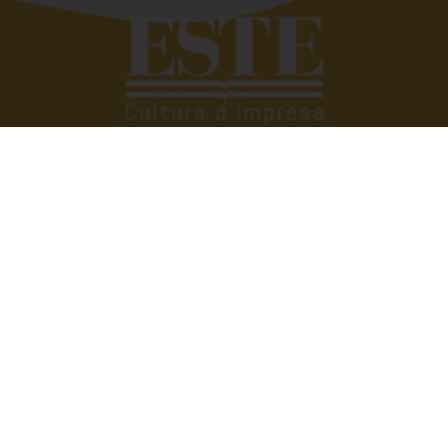
Quando si deve raccontar di altri siamo bravissimi,
troviamo subito le parole giuste. Tutto si complica se
dobbiamo parlare di noi. Eppure raccontare e raccontarsi
fa bene. È anche utile. Perché scambiarsi esperienze,
condividere vissuti aziendali e famigliari ci può aiutare a
vivere meglio, a trovare soluzioni alle quali non avremmo
mai pensato. Raccontarsi senza prendersi troppo sul
serio, però. Con quella giusta dose di ironia e leggerezza
che ci consente di dare il giusto valore alle cose.
Dirigenti disperate nasce con l’idea di condividere
pensieri e vissuti di tutti, donne e uomini. Perché tutti
giriamo in quella meravigliosa ‘centrifuga’ che è la vita.