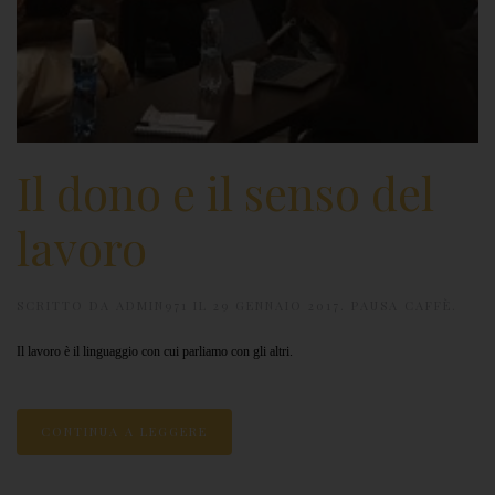
Il dono e il senso del
lavoro
SCRITTO DA
ADMIN971
IL
29 GENNAIO 2017
.
PAUSA CAFFÈ
.
Il lavoro è il linguaggio con cui parliamo con gli altri.
CONTINUA A LEGGERE