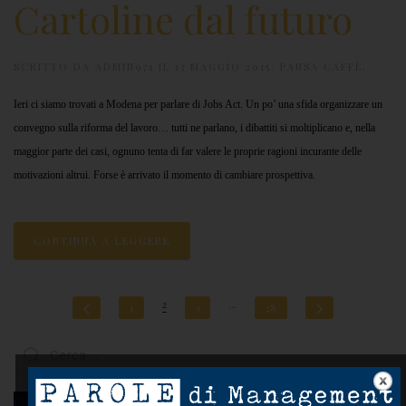
Cartoline dal futuro
SCRITTO DA
ADMIN971
IL
13 MAGGIO 2015
.
PAUSA CAFFÈ
.
Ieri ci siamo trovati a Modena per parlare di Jobs Act. Un po’ una sfida organizzare un
convegno sulla riforma del lavoro… tutti ne parlano, i dibattiti si moltiplicano e, nella
maggior parte dei casi, ognuno tenta di far valere le proprie ragioni incurante delle
motivazioni altrui. Forse è arrivato il momento di cambiare prospettiva.
CONTINUA A LEGGERE
2
…
1
3
28