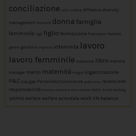
conciliazione
diversity
crisi
cultura
differenza
donna
famiglia
management
diversità
figlio
femminile
formazione
figli
Francesco Varanini
lavoro
intervista
genitore
impresa
genere
lavoro femminile
libro
leadership
mamma
maternità
marito
organizzazione
manager
moglie
P&C
Persone&Conoscenze
recensione
pay gap
professione
responsabilità
risorse umane e non umane
ruolo
Smart working
uomo
work life balance
welfare
welfare aziendale